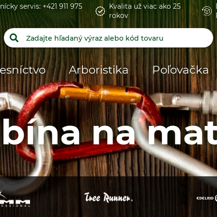
nícky servis: +421 911 975
Kvalita už viac ako 25
rokov
esníctvo
Arboristika
Poľovačka
bína na mat