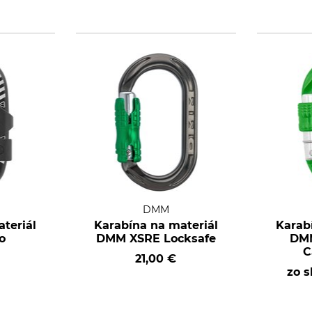
DMM
teriál
Karabína na materiál
Karab
o
DMM XSRE Locksafe
DMM
C
21,00 €
zo 