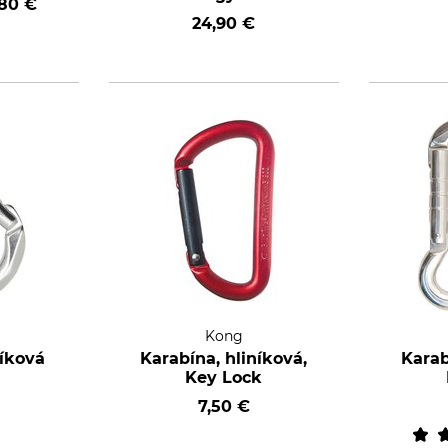
,80 €
24,90 €
Kong
níková
Karabína, hliníková,
Karab
Key Lock
7,50 €