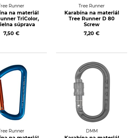
Tree Runner
Tree Runner
ína na materiál
Karabína na materiál
unner TriColor,
Tree Runner D 80
dielna súprava
Screw
7,50 €
7,20 €
Tree Runner
DMM
ína na materiál
Karabína na materiál