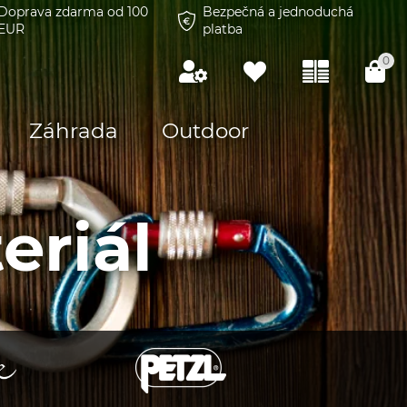
Doprava zdarma od 100
Bezpečná a jednoduchá
EUR
platba
0
Záhrada
Outdoor
eriál