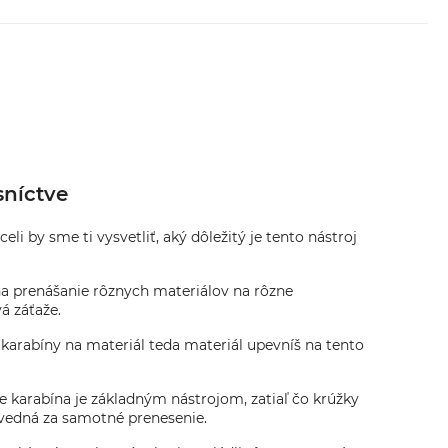
sníctve
i by sme ti vysvetliť, aký dôležitý je tento nástroj
a na prenášanie rôznych materiálov na rôzne
á záťaže.
 karabíny na materiál teda materiál upevníš na tento
že karabína je základným nástrojom, zatiaľ čo krúžky
povedná za samotné prenesenie.