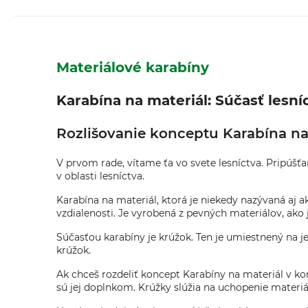
Materiálové karabíny
Karabína na materiál: Súčasť lesní
Rozlišovanie konceptu Karabína na 
V prvom rade, vítame ťa vo svete lesníctva. Pripúšťa
v oblasti lesníctva.
Karabína na materiál, ktorá je niekedy nazývaná aj a
vzdialenosti. Je vyrobená z pevných materiálov, ako j
Súčasťou karabíny je krúžok. Ten je umiestnený na j
krúžok.
Ak chceš rozdeliť koncept Karabíny na materiál v kon
sú jej doplnkom. Krúžky slúžia na uchopenie materiá