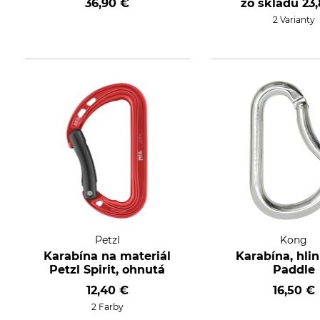
36,90 €
zo skladu
23
2 Varianty
Petzl
Kong
Karabína na materiál
Karabína, hli
Petzl Spirit, ohnutá
Paddle
12,40 €
16,50 €
2 Farby