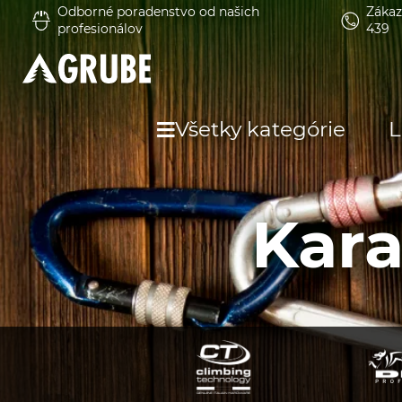
Odborné poradenstvo od našich
Zákaz
profesionálov
439
Všetky kategórie
L
Kara