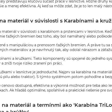
ály predstavujú kľúčovú súčasť práce v lesníctve. Rôzne druhy ka
žšie a menej efektívna. Aj keď sa môže zdať, že je to len malý n
 na materiál v súvislosti s Karabínami a kru
na materiál v súvislosti s karabínom a prstencami v lesníctve. K
hanie ťažkých bremien bez toho, aby bol namáhaný alebo poškode
ojené s manipuláciou a prenosom ťažkých bremien. A práve tu sa 
ných materiálov a je navrhnutý tak, aby odolal nárazom a záťažia
rabínami a kružkami. Tieto komponenty sú spojené do jedného sy
zníži tvoje riziko zranení pri práci.
užkami v lesníctve je jednoduché. Najprv sa karabína na materi
ovú pilu alebo traktor). S týmto systémom potom pohodlne a be
je cenovo dostupná, efektívna a výkonná možnosť pre teba ako les
 Ak hľadáš optimálne, spoľahlivé a praktické riešenie pre svoj
a materiál a termínmi ako 'Karabína TriLock