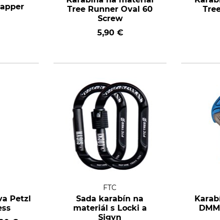
napper
Tree Runner Oval 60
Tre
Screw
5,90 €
FTC
a Petzl
Sada karabín na
Karab
ess
materiál s Locki a
DMM 
Sigyn