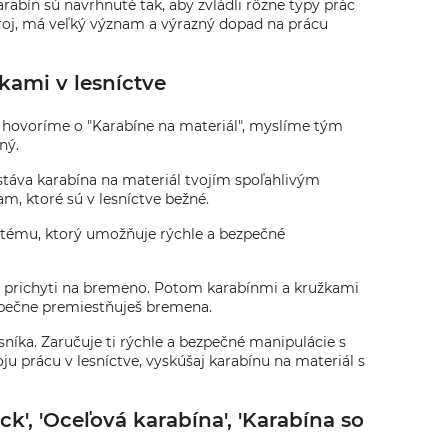
rabín sú navrhnuté tak, aby zvládli rôzne typy prác
ástroj, má veľký význam a výrazný dopad na prácu
žkami v lesníctve
eď hovoríme o "Karabíne na materiál", myslíme tým
ný.
stáva karabína na materiál tvojím spoľahlivým
m, ktoré sú v lesníctve bežné.
stému, ktorý umožňuje rýchle a bezpečné
ál prichyti na bremeno. Potom karabínmi a kružkami
zpečne premiestňuješ bremena.
níka. Zaručuje ti rýchle a bezpečné manipulácie s
u prácu v lesníctve, vyskúšaj karabínu na materiál s
', 'Oceľová karabína', 'Karabína so