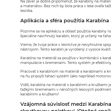
Na záver je dobré pripomenúť, že karabíny na materi
a materiálov. Bez nich by bola práca v lese oveľa ťa
lesníka.
Aplikácia a sféra použitia Karabína
Pozrime sa na aplikáciu a oblasť použitia karabíny 
špeciálne navrhnutý karabín, ktorý je určený na ťa
Vieme, že tvoje práce v lesníctve je nevyhnutne sp
nástrojom. Tento karabín je vyrobený z vysoce kvalit
Karabína na materiál sa používa v kombinácii s ka
manipulácie s bremenami. Tento systém je efektívny a 
Pracovať s karabínom na materiál a karabínami a kr
na ňu pripojíš ťahací systém (ako napríklad motor
Vidíš, karabína na materiál s karabínmi a kružkami 
ťažkými bremenami v náročných lesových podmienkach.
karabínmi a kružkami!
Vzájomná súvislosť medzi Karabína n