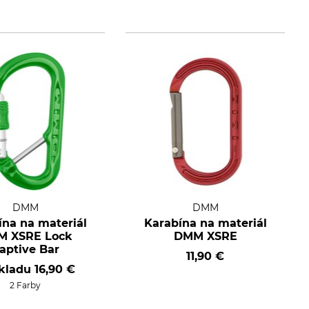
DMM
DMM
ína na materiál
Karabína na materiál
 XSRE Lock
DMM XSRE
aptive Bar
11,90 €
skladu
16,90 €
2 Farby