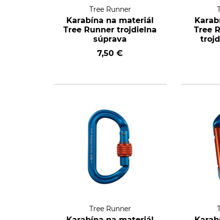
Tree Runner
Karabína na materiál
Karab
Tree Runner trojdielna
Tree R
súprava
troj
7,50 €
Tree Runner
Karabína na materiál
Karab