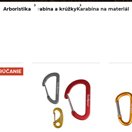
Arboristika
Karabína a krúžky
Karabína na materiál
RÚČANIE