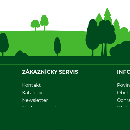
ZÁKAZNÍCKY SERVIS
INF
Kontakt
Povin
Katalógy
Obch
Newsletter
Ochr
Nastavenia súborov cookie
Otvár
Priama objednávka
Zruše