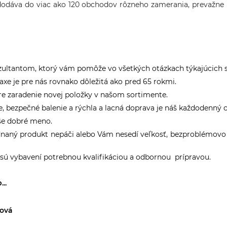
dáva do viac ako 120 obchodov rôzneho zamerania, prevažne 
zultantom, ktorý vám pomôže vo všetkých otázkach týkajúcich 
axe je pre nás rovnako dôležitá ako pred 65 rokmi.
pre zaradenie novej položky v našom sortimente.
 bezpečné balenie a rýchla a lacná doprava je náš každodenný ci
še dobré meno.
bjednaný produkt nepáči alebo Vám nesedí veľkosť, bezproblém
sú vybavení potrebnou kvalifikáciou a odbornou prípravou.
..
čová