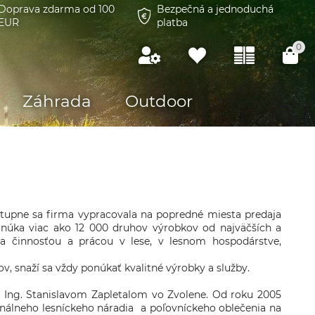
Doprava zdarma od 100
Bezpečná a jednoduchá
EUR
platba
0
Záhrada
Outdoor
tupne sa firma vypracovala na popredné miesta predaja
núka viac ako 12 000 druhov výrobkov od najväčších a
a činnosťou a prácou v lese, v lesnom hospodárstve,
 snaží sa vždy ponúkať kvalitné výrobky a služby.
y Ing. Stanislavom Zapletalom vo Zvolene. Od roku 2005
ionálneho lesníckeho náradia a poľovníckeho oblečenia na