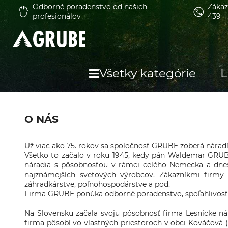
Odborné poradenstvo od našich
Zákaz
profesionálov
439
Všetky kategórie
L
O NÁS
Už viac ako 75. rokov sa spoločnosť GRUBE zoberá náradím
Všetko to začalo v roku 1945, kedy pán Waldemar GRUB
náradia s pôsobnosťou v rámci celého Nemecka a dnes
najznámejších svetových výrobcov. Zákazníkmi firmy
záhradkárstve, poľnohospodárstve a pod.
Firma GRUBE ponúka odborné poradenstvo, spoľahlivosť, d
Na Slovensku začala svoju pôsobnosť firma Lesnícke ná
firma pôsobí vo vlastných priestoroch v obci Kováčová (