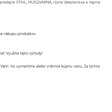
predajne STIHL, HUSQVARNA, rôzne železiarstva a najmä
sa nákupu produktov.
eľ. Využite tejto výhody!
ovo Vám ho vymeníme alebo vrátime kúpnu cenu. Za týmto