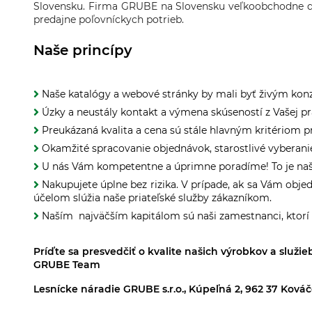
Slovensku. Firma GRUBE na Slovensku veľkoobchodne do
predajne poľovníckych potrieb.
Naše princípy
Naše katalógy a webové stránky by mali byť živým kon
Úzky a neustály kontakt a výmena skúseností z Vašej pr
Preukázaná kvalita a cena sú stále hlavným kritériom 
Okamžité spracovanie objednávok, starostlivé vyberanie,
U nás Vám kompetentne a úprimne poradíme! To je na
Nakupujete úplne bez rizika. V prípade, ak sa Vám o
účelom slúžia naše priateľské služby zákazníkom.
Naším najväčším kapitálom sú naši zamestnanci, ktorí 
Príďte sa presvedčiť o kvalite našich výrobkov a služieb.
GRUBE Team
Lesnícke náradie GRUBE s.r.o., Kúpeľná 2, 962 37 Ková