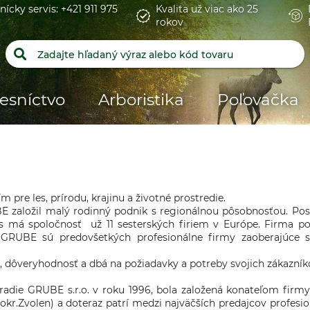
nícky servis: +421 911 975
Kvalita už viac ako 25
rokov
esníctvo
Arboristika
Poľovačka
 pre les, prírodu, krajinu a životné prostredie.
E založil malý rodinný podnik s regionálnou pôsobnosťou. Pos
 má spoločnosť už 11 sesterských firiem v Európe. Firma po
 GRUBE sú predovšetkých profesionálne firmy zaoberajúce s
ôveryhodnosť a dbá na požiadavky a potreby svojich zákazníkov,
radie GRUBE s.r.o. v roku 1996, bola založená konateľom firm
okr.Zvolen) a doteraz patrí medzi najväčších predajcov profes