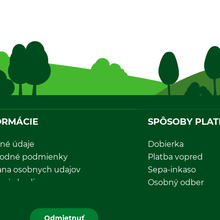
ORMÁCIE
SPÔSOBY PLAT
né údaje
Dobierka
odné podmienky
Platba vopred
ana osobnych udajov
Sepa-inkaso
acie hodiny
Osobný odber
nie objednávky
Odmietnuť