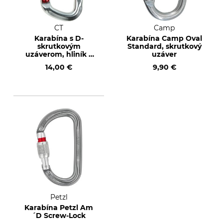
CT
Camp
Karabína s D-
Karabína Camp Oval
skrutkovým
Standard, skrutkový
uzáverom, hliník –
uzáver
EN 362/EN 12275
14,00 €
9,90 €
Petzl
Karabína Petzl Am
´D Screw-Lock