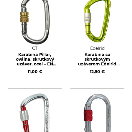
CT
Edelrid
Karabína Pillar,
Karabína so
oválna, skrutkový
skrutkovým
uzáver, oceľ – EN
uzáverom Edelrid
362/EN 12275
Pure Screw
11,00 €
12,50 €