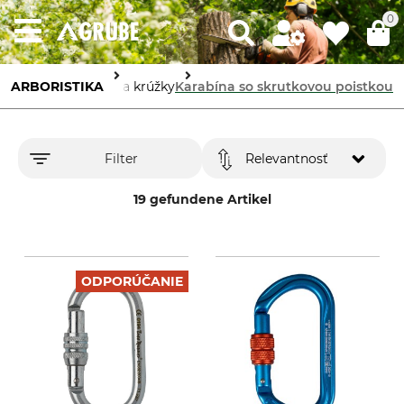
0
ARBORISTIKA
Karabína a krúžky
Karabína so skrutkovou poistkou
Filter
Relevantnosť
19 gefundene Artikel
ODPORÚČANIE