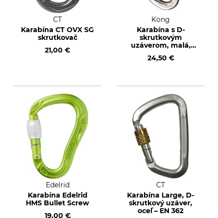
CT
Kong
Karabína CT OVX SG
Karabína s D-
skrutkovač
skrutkovým
uzáverom, malá,
21,00 €
oceľ – EN 362
24,50 €
Edelrid
CT
Karabína Edelrid
Karabína Large, D-
HMS Bullet Screw
skrutkový uzáver,
oceľ – EN 362
19,00 €