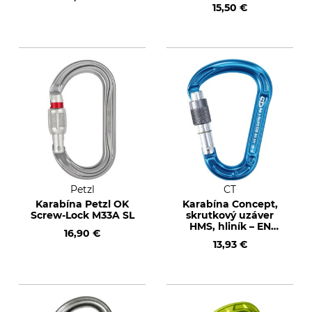
15,50 €
Petzl
CT
Karabína Petzl OK
Karabína Concept,
Screw-Lock M33A SL
skrutkový uzáver
HMS, hliník – EN
16,90 €
362/EN 12275
13,93 €