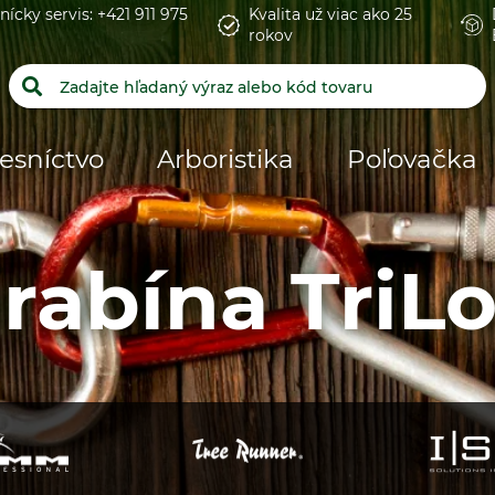
nícky servis: +421 911 975
Kvalita už viac ako 25
rokov
esníctvo
Arboristika
Poľovačka
rabína TriL