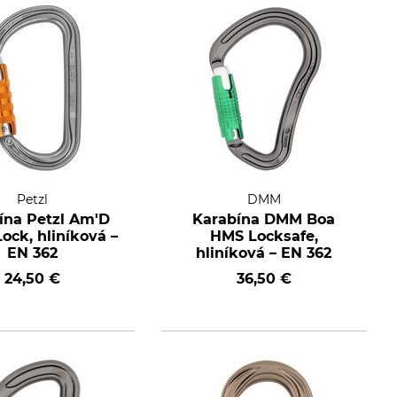
Petzl
DMM
ína Petzl Am'D
Karabína DMM Boa
Lock, hliníková –
HMS Locksafe,
EN 362
hliníková – EN 362
24,50 €
36,50 €