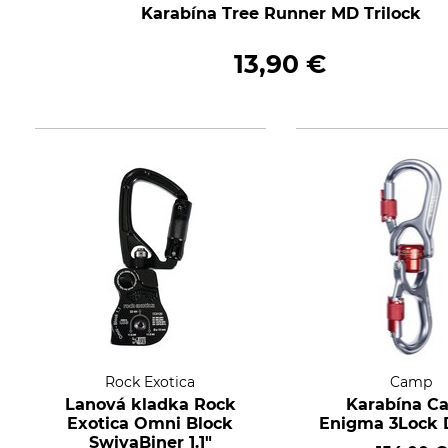
Karabína Tree Runner MD Trilock
13,90 €
Rock Exotica
Camp
Lanová kladka Rock
Karabína C
Exotica Omni Block
Enigma 3Lock 
SwivaBiner 1.1"