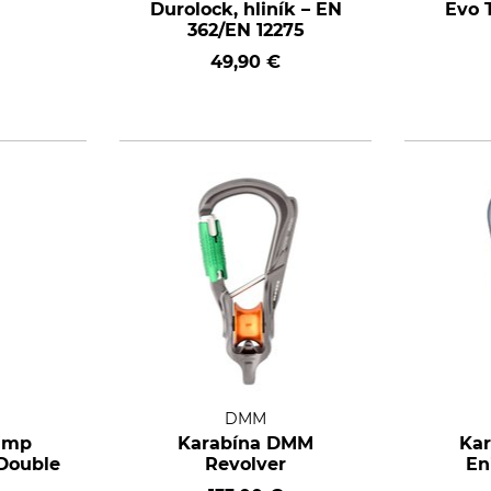
Durolock, hliník – EN
Evo T
362/EN 12275
49,90 €
DMM
amp
Karabína DMM
Ka
Double
Revolver
En