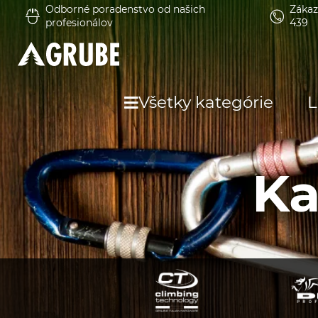
Odborné poradenstvo od našich
Zákaz
profesionálov
439
Všetky kategórie
L
Ka