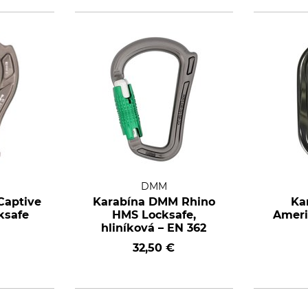
DMM
Captive
Karabína DMM Rhino
Ka
ksafe
HMS Locksafe,
Ameri
hliníková – EN 362
32,50 €