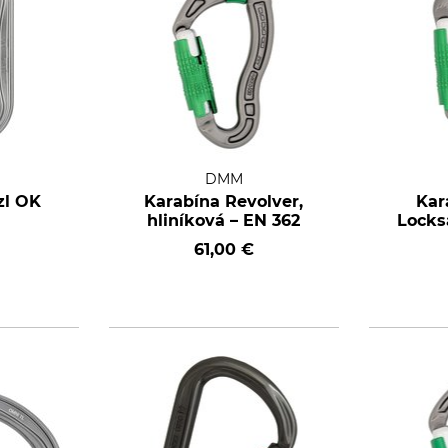
DMM
zl OK
Karabína Revolver,
Kar
hliníková – EN 362
Locksa
61,00 €