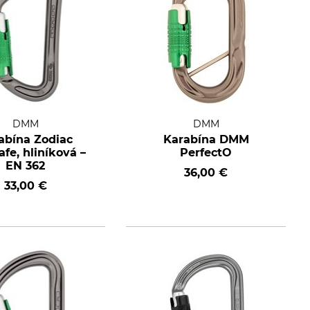
DMM
DMM
abína Zodiac
Karabína DMM
fe, hliníková –
PerfectO
EN 362
36,00 €
33,00 €