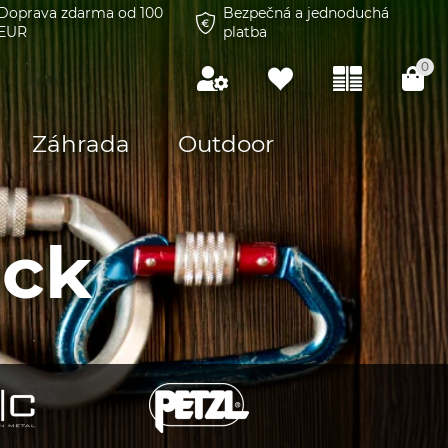
Doprava zdarma od 100
Bezpečná a jednoduchá
EUR
platba
0
Záhrada
Outdoor
ock