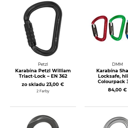
Petzl
DMM
Karabína Petzl William
Karabína Sh
Triact-Lock – EN 362
Locksafe, hli
Colourpack 3
zo skladu
23,00 €
modrá/červená
84,00 €
2 Farby