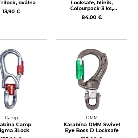
rilock, oválna
Locksafe, hliník,
Colourpack 3 ks,
13,90 €
modrá/červená/zelená
84,00 €
Camp
DMM
rabína Camp
Karabína DMM Swivel
igma 3Lock
Eye Boss D Locksafe