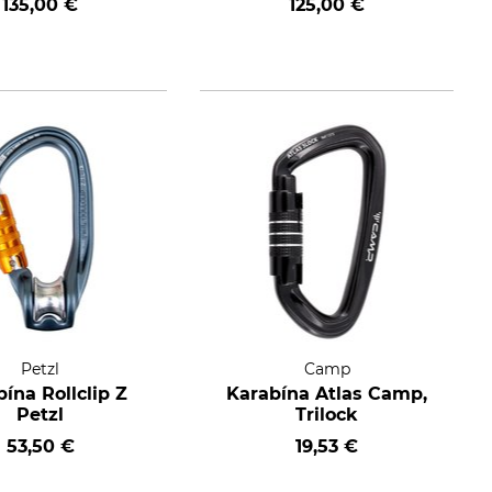
135,00 €
125,00 €
Petzl
Camp
ína Rollclip Z
Karabína Atlas Camp,
Petzl
Trilock
53,50 €
19,53 €