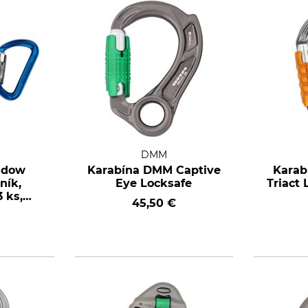
DMM
adow
Karabína DMM Captive
Karab
ník,
Eye Locksafe
Triact 
 ks,
45,50 €
/zelená