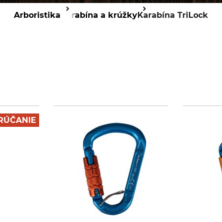
Arboristika
Karabína a krúžky
Karabína TriLock
RÚČANIE