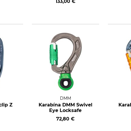
133,00 €
DMM
clip Z
Karabína DMM Swivel
Karab
Eye Locksafe
72,80 €