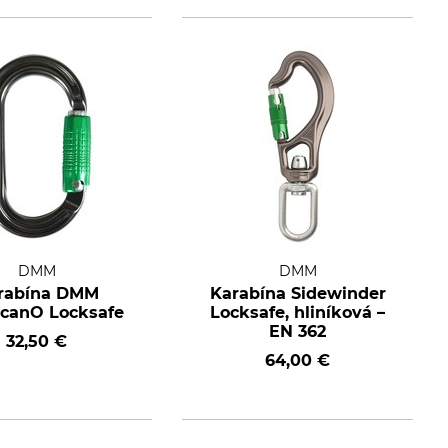
DMM
DMM
rabína DMM
Karabína Sidewinder
canO Locksafe
Locksafe, hliníková –
EN 362
32,50 €
64,00 €