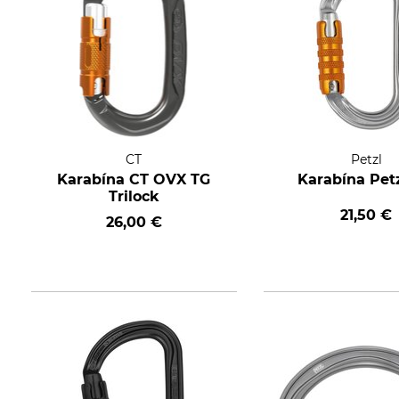
CT
Petzl
Karabína CT OVX TG
Karabína Pet
Trilock
21,50 €
26,00 €