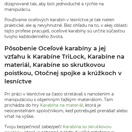
dizajnované tak, aby boli jednoduché a rýchle na
manipuláciu.
Používanie oceľových karabín v lesníctve je tak nielen
praktické, ale aj nevyhnutné. Bez ohľadu na to, v akej oblasti
tejto profese pracuješ, oceľové karabíny sú určite súčasťou
tvojho každodenného života.
Pôsobenie Oceľové karabíny a jej
vzťahu k Karabíne TriLock, Karabíne na
materiál, Karabíne so skrutkovou
poistkou, Otočnej spojke a krúžkoch v
lesníctve
Pri práci v lesníctve sa často stretávaš s nanošením a
manipuláciou s objemným ťažkým materiálom. Tam
prichádza do hry
Karabína na materiál
, ktorá je
neoceniteľnám spoločníkom, keď potrebuješ prenášať alebo
vŕtať na výške.
Tvoju bezpečnosť zabezpečí
Karabína so skrutkovou