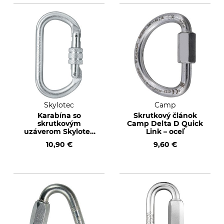
Skylotec
Camp
Karabína so
Skrutkový článok
skrutkovým
Camp Delta D Quick
uzáverom Skylotec
Link – oceľ
Ovalsteel
10,90 €
9,60 €