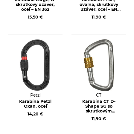
skrutkový uzáver,
oválna, skrutkový
oceľ – EN 362
uzáver, oceľ – EN
362/EN 12275
15,50 €
11,90 €
Petzl
CT
Karabína Petzl
Karabína CT D-
Oxan, oceľ
Shape SG so
skrutkovým
14,20 €
uzáverom, oceľ
11,90 €