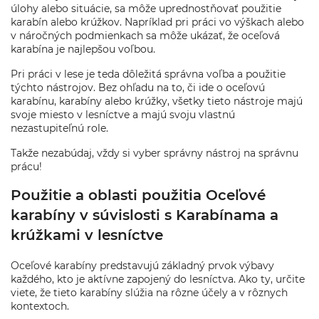
úlohy alebo situácie, sa môže uprednostňovať použitie
karabín alebo krúžkov. Napríklad pri práci vo výškach alebo
v náročných podmienkach sa môže ukázať, že oceľová
karabína je najlepšou voľbou.
Pri práci v lese je teda dôležitá správna voľba a použitie
týchto nástrojov. Bez ohľadu na to, či ide o oceľovú
karabínu, karabíny alebo krúžky, všetky tieto nástroje majú
svoje miesto v lesníctve a majú svoju vlastnú
nezastupiteľnú role.
Takže nezabúdaj, vždy si vyber správny nástroj na správnu
prácu!
Použitie a oblasti použitia Oceľové
karabíny v súvislosti s Karabínama a
krúžkami v lesníctve
Oceľové karabíny predstavujú základný prvok výbavy
každého, kto je aktívne zapojený do lesníctva. Ako ty, určite
viete, že tieto karabíny slúžia na rôzne účely a v rôznych
kontextoch.