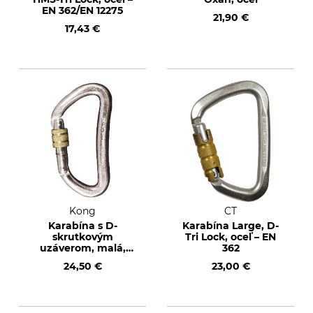
EN 362/EN 12275
21,90 €
17,43 €
Kong
CT
Karabína s D-
Karabína Large, D-
skrutkovým
Tri Lock, oceľ – EN
uzáverom, malá,
362
oceľ – EN 362
24,50 €
23,00 €