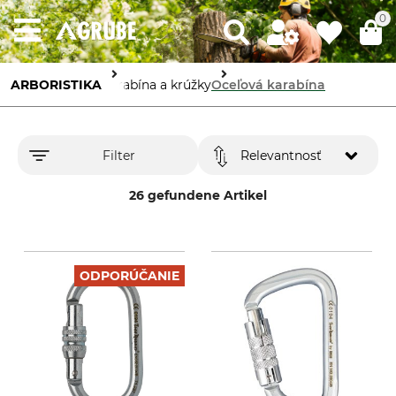
0
ARBORISTIKA
Karabína a krúžky
Oceľová karabína
Filter
Relevantnosť
26 gefundene Artikel
ODPORÚČANIE