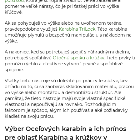
poistkou
, ktorá je schopná zvládnuť veľké zaťaženie ai
pomerne veľké nárazy, čo je pri ťažkej práci vo výške
kľúčové.
Ak sa pohybuješ vo výške alebo na uvoľnenom teréne,
pravdepodobne využiješ
Karabína TriLock
. Táto karabína
umožňuje plynulú a bezpečnú manipuláciu s nákladom na
výške.
A nakoniec, keď sa potrebuješ spojiť s náhradnými dielmi,
potrebuješ spoľahlivú
Otočnú spojku a krúžky
. Tieto prvky ti
pomôžu rýchlo a efektívne vytvoriť pevné a spoľahlivé
spojenie.
Všetky tieto nástroje sú dôležité pri práci v lesníctve, bez
ohľadu na to, či sa zaoberáš skladovaním materiálu, prácou
vo výške alebo montážou a demontážou štruktúr. Ale
pamätaj, že tieto nástroje majú svoje vlastné špecifické
vlastnosti a nepoužívajú sa rovnako. Rozhodujúcim
faktorom je spôsob, akým ich používaš a aké požiadavky
kladieš na svoju prácu.
Výber Oceľových karabín a ich prínos
pre oblasť Karabína a krúžkov v