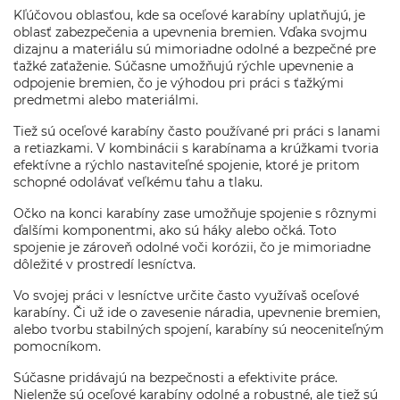
Kľúčovou oblasťou, kde sa oceľové karabíny uplatňujú, je
oblasť zabezpečenia a upevnenia bremien. Vďaka svojmu
dizajnu a materiálu sú mimoriadne odolné a bezpečné pre
ťažké zaťaženie. Súčasne umožňujú rýchle upevnenie a
odpojenie bremien, čo je výhodou pri práci s ťažkými
predmetmi alebo materiálmi.
Tiež sú oceľové karabíny často používané pri práci s lanami
a retiazkami. V kombinácii s karabínama a krúžkami tvoria
efektívne a rýchlo nastaviteľné spojenie, ktoré je pritom
schopné odolávať veľkému ťahu a tlaku.
Očko na konci karabíny zase umožňuje spojenie s rôznymi
ďalšími komponentmi, ako sú háky alebo očká. Toto
spojenie je zároveň odolné voči korózii, čo je mimoriadne
dôležité v prostredí lesníctva.
Vo svojej práci v lesníctve určite často využívaš oceľové
karabíny. Či už ide o zavesenie náradia, upevnenie bremien,
alebo tvorbu stabilných spojení, karabíny sú neoceniteľným
pomocníkom.
Súčasne pridávajú na bezpečnosti a efektivite práce.
Nielenže sú oceľové karabíny odolné a robustné, ale tiež sú