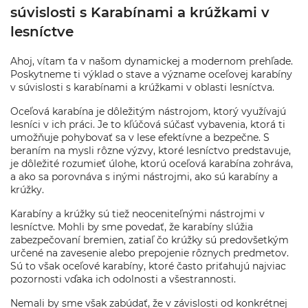
súvislosti s Karabínami a krúžkami v
lesníctve
Ahoj, vítam ťa v našom dynamickej a modernom prehľade.
Poskytneme ti výklad o stave a význame oceľovej karabíny
v súvislosti s karabínami a krúžkami v oblasti lesníctva.
Oceľová karabína je dôležitým nástrojom, ktorý využívajú
lesníci v ich práci. Je to kľúčová súčasť vybavenia, ktorá ti
umožňuje pohybovať sa v lese efektívne a bezpečne. S
beraním na mysli rôzne výzvy, ktoré lesníctvo predstavuje,
je dôležité rozumieť úlohe, ktorú oceľová karabína zohráva,
a ako sa porovnáva s inými nástrojmi, ako sú karabíny a
krúžky.
Karabíny a krúžky sú tiež neoceniteľnými nástrojmi v
lesníctve. Mohli by sme povedať, že karabíny slúžia
zabezpečovaní bremien, zatiaľ čo krúžky sú predovšetkým
určené na zavesenie alebo prepojenie rôznych predmetov.
Sú to však oceľové karabíny, ktoré často priťahujú najviac
pozornosti vďaka ich odolnosti a všestrannosti.
Nemali by sme však zabúdať, že v závislosti od konkrétnej