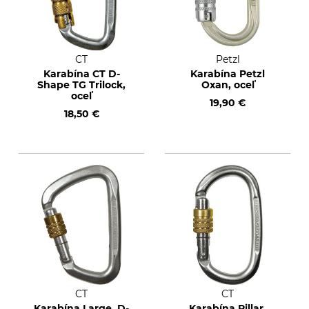
CT
Petzl
Karabína CT D-
Karabína Petzl
Shape TG Trilock,
Oxan, oceľ
oceľ
19,90 €
18,50 €
CT
CT
Karabína Large, D-
Karabína Pillar,