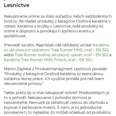
Lesníctve
Nakupovanie online sa stalo súčasťou našich každodenných
životov. Ak hľadáš produkty z kategórie Oceľová karabína v
oblasti Karabína a krúžky v Lesníctve, naše produkty sú
online k dispozícii a ponúkajú ti špičkovú kvalitu a
spoľahlivosť.
Presvedč sa sám. Napríklad, náš obľúbený artikel
Karabína
so skrutkovým uzáverom Tree Runner HMS, oceľ – EN 362
,
alebo
Tree Runner oválna, skrutkový uzáver, oceľ – EN 362
a
Karabína Tree Runner HMS-Trilock, oceľ – EN 362
.
Martin Zapletal z Produktmanagment Lesníctvo povedal:
"Produkty z kategórie Oceľová karabína sú esenciálnou
súčasťou lesnej práce. Ich využitie prináša pre náš team
neoceniteľné prínosy."
Takže, prečo by si mal nakupovať online? Predovšetkým je
to o pohodlí. Nakupovanie z pohodlia domova je
neoceniteľné. Nemusíš sa obťažovať cestou do obchodu a
bojovať o parkovacie miesto. S nami je to jednoduché:
ponúkame ti to najlepšie, čo môžeš očakávať od produktov