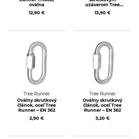
oválna
uzáverom Tree
Runner HMS, oceľ –
12,90 €
13,90 €
EN 362
Tree Runner
Tree Runner
Oválny skrutkový
Oválny skrutkový
článok, oceľ Tree
článok, oceľ Tree
Runner – EN 362
Runner – EN 362
2,90 €
3,20 €