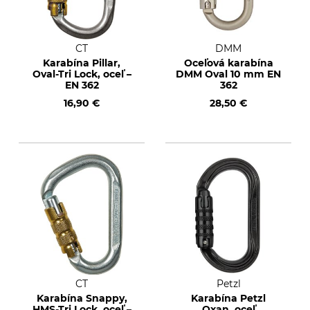
CT
DMM
Karabína Pillar,
Oceľová karabína
Oval-Tri Lock, oceľ –
DMM Oval 10 mm EN
EN 362
362
16,90 €
28,50 €
CT
Petzl
Karabína Snappy,
Karabína Petzl
HMS-Tri Lock, oceľ –
Oxan, oceľ