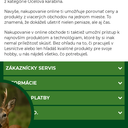
z kategórie Oceľová karabína.
Navyše, nakupovanie online ti umožňuje porovnať ceny a
produkty z viacerých obchodov na jednom mieste. To
znamená, že dokážeš ušetriť nielen peniaze, ale aj čas.
Nakupovanie v online obchode ti taktiež umožní prístup k
najnovším produktom a technológiam, ktoré by si inak
nemal príležitosť skúsiť. Bez ohľadu na to, či pracuješ v
Lesníctve alebo len hľadáš kvalitné produkty pre svoje
hobby, u nás nájdeš všetko, čo potrebuješ.
ZÁKAZNÍCKY SERVIS
Kontakt
INFORMÁCIE
Katalógy
Newsletter
Povinné údaje
SPÔSOBY PLATBY
Nastavenia súborov cookie
Obchodné podmienky
Ochrana osobnych udajov
Dobierka
GRUBE S.R.O.
Otváracie hodiny
Platba vopred
Zrušenie objednávky
Sepa-inkaso
O nás