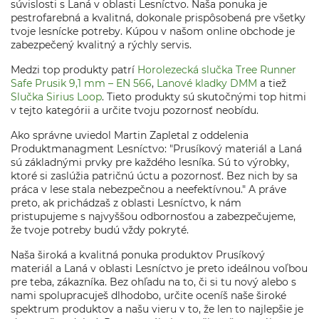
súvislosti s Laná v oblasti Lesníctvo. Naša ponuka je
pestrofarebná a kvalitná, dokonale prispôsobená pre všetky
tvoje lesnícke potreby. Kúpou v našom online obchode je
zabezpečený kvalitný a rýchly servis.
Medzi top produkty patrí
Horolezecká slučka Tree Runner
Safe Prusik 9,1 mm – EN 566
,
Lanové kladky DMM
a tiež
Slučka Sirius Loop
. Tieto produkty sú skutočnými top hitmi
v tejto kategórii a určite tvoju pozornosť neobídu.
Ako správne uviedol Martin Zapletal z oddelenia
Produktmanagment Lesníctvo: "Prusíkový materiál a Laná
sú základnými prvky pre každého lesníka. Sú to výrobky,
ktoré si zaslúžia patričnú úctu a pozornosť. Bez nich by sa
práca v lese stala nebezpečnou a neefektívnou." A práve
preto, ak prichádzaš z oblasti Lesníctvo, k nám
pristupujeme s najvyššou odbornosťou a zabezpečujeme,
že tvoje potreby budú vždy pokryté.
Naša široká a kvalitná ponuka produktov Prusíkový
materiál a Laná v oblasti Lesníctvo je preto ideálnou voľbou
pre teba, zákazníka. Bez ohľadu na to, či si tu nový alebo s
nami spolupracuješ dlhodobo, určite oceníš naše široké
spektrum produktov a našu vieru v to, že len to najlepšie je