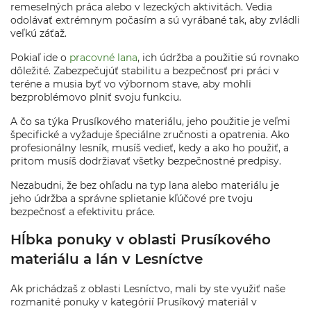
remeselných práca alebo v lezeckých aktivitách. Vedia
odolávať extrémnym počasím a sú vyrábané tak, aby zvládli
veľkú záťaž.
Pokiaľ ide o
pracovné lana
, ich údržba a použitie sú rovnako
dôležité. Zabezpečujúť stabilitu a bezpečnosť pri práci v
teréne a musia byť vo výbornom stave, aby mohli
bezproblémovo plniť svoju funkciu.
A čo sa týka Prusíkového materiálu, jeho použitie je veľmi
špecifické a vyžaduje špeciálne zručnosti a opatrenia. Ako
profesionálny lesník, musíš vedieť, kedy a ako ho použiť, a
pritom musíš dodržiavať všetky bezpečnostné predpisy.
Nezabudni, že bez ohľadu na typ lana alebo materiálu je
jeho údržba a správne splietanie kľúčové pre tvoju
bezpečnosť a efektivitu práce.
Hĺbka ponuky v oblasti Prusíkového
materiálu a lán v Lesníctve
Ak prichádzaš z oblasti Lesníctvo, mali by ste využiť naše
rozmanité ponuky v kategórií Prusíkový materiál v