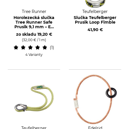
Tree Runner
Teufelberger
Horolezecká slučka
Slučka Teufelberger
Tree Runner Safe
Prusik Loop Fimble
Prusik 9,1 mm – EN
41,90 €
566
zo skladu
19,20 €
(32,00 € / 1 m)
1
4 Varianty
Teufelberger
Edelrid