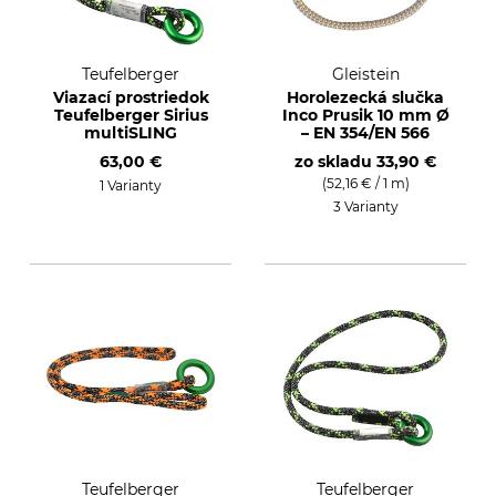
Teufelberger
Gleistein
Viazací prostriedok
Horolezecká slučka
Teufelberger Sirius
Inco Prusik 10 mm Ø
multiSLING
– EN 354/EN 566
63,00 €
zo skladu
33,90 €
(52,16 € / 1 m)
1 Varianty
3 Varianty
Teufelberger
Teufelberger