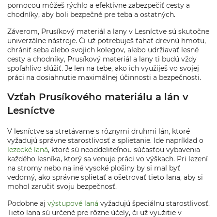
pomocou môžeš rýchlo a efektívne zabezpečiť cesty a
chodníky, aby boli bezpečné pre teba a ostatných.
Záverom, Prusíkový materiál a lany v Lesníctve sú skutočne
univerzálne nástroje. Či už potrebuješ ťahať drevnú hmotu,
chrániť seba alebo svojich kolegov, alebo udržiavať lesné
cesty a chodníky, Prusíkový materiál a lany ti budú vždy
spoľahlivo slúžiť. Je len na tebe, ako ich využiješ vo svojej
práci na dosiahnutie maximálnej účinnosti a bezpečnosti.
Vzťah Prusíkového materiálu a lán v
Lesníctve
V lesníctve sa stretávame s rôznymi druhmi lán, ktoré
vyžadujú správne starostlivosť a splietanie. Ide napríklad o
lezecké laná
, ktoré sú neoddeliteľnou súčasťou vybavenia
každého lesníka, ktorý sa venuje práci vo výškach. Pri lezení
na stromy nebo na iné vysoké plošiny by si mal byť
vedomý, ako správne splietať a ošetrovať tieto lana, aby si
mohol zaručiť svoju bezpečnosť.
Podobne aj
výstupové laná
vyžadujú špeciálnu starostlivosť.
Tieto lana sú určené pre rôzne účely, či už využitie v