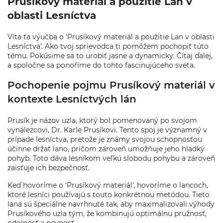
Prusíkový materiál a použitie Lan v
oblasti Lesníctva
Víta ťa výučba o 'Prusíkový materiál a použitie Lan v oblasti
Lesníctva'. Ako tvoj sprievodca ti pomôžem pochopiť túto
tému. Pokúsime sa to urobiť jasne a dynamicky. Čítaj ďalej,
a spoločne sa ponoříme do tohto fascinujúceho sveta.
Pochopenie pojmu Prusíkový materiál v
kontexte Lesníctvých lán
Prusík je názov uzla, ktorý bol pomenovaný po svojom
vynálezcovi, Dr. Karle Prusíkovi. Tento spoj je významný v
prípade lesníctva, pretože je známy svojou schopnosťou
účinne držať lano, pričom zároveň umožňuje jeho hladký
pohyb. Toto dáva lesníkom veľkú slobodu pohybu a zároveň
zaisťuje ich bezpečnosť.
Keď hovoríme o 'Prusíkový materiál', hovoríme o lancoch,
ktoré lesníci používajú s touto konkrétnou metódou. Tieto
lana sú špeciálne navrhnuté tak, aby maximalizovali výhody
Prusíkového uzla tým, že kombinujú optimálnu pružnosť,