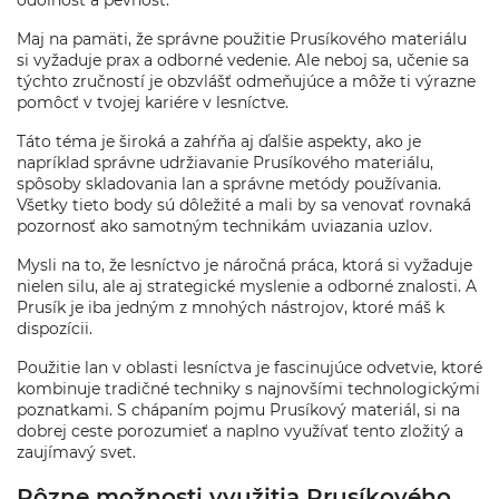
odolnosť a pevnosť.
Maj na pamäti, že správne použitie Prusíkového materiálu
si vyžaduje prax a odborné vedenie. Ale neboj sa, učenie sa
týchto zručností je obzvlášť odmeňujúce a môže ti výrazne
pomôcť v tvojej kariére v lesníctve.
Táto téma je široká a zahŕňa aj ďalšie aspekty, ako je
napríklad správne udržiavanie Prusíkového materiálu,
spôsoby skladovania lan a správne metódy používania.
Všetky tieto body sú dôležité a mali by sa venovať rovnaká
pozornosť ako samotným technikám uviazania uzlov.
Mysli na to, že lesníctvo je náročná práca, ktorá si vyžaduje
nielen silu, ale aj strategické myslenie a odborné znalosti. A
Prusík je iba jedným z mnohých nástrojov, ktoré máš k
dispozícii.
Použitie lan v oblasti lesníctva je fascinujúce odvetvie, ktoré
kombinuje tradičné techniky s najnovšími technologickými
poznatkami. S chápaním pojmu Prusíkový materiál, si na
dobrej ceste porozumieť a naplno využívať tento zložitý a
zaujímavý svet.
Rôzne možnosti využitia Prusíkového