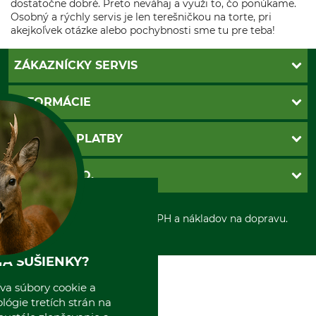
dostatočne dobré. Preto neváhaj a využi to, čo ponúkame.
Osobný a rýchly servis je len terešničkou na torte, pri
akejkoľvek otázke alebo pochybnosti sme tu pre teba!
ZÁKAZNÍCKY SERVIS
Kontakt
INFORMÁCIE
Katalógy
Newsletter
Povinné údaje
SPÔSOBY PLATBY
Nastavenia súborov cookie
Obchodné podmienky
Ochrana osobnych udajov
Dobierka
GRUBE S.R.O.
Otváracie hodiny
Platba vopred
Zrušenie objednávky
Sepa-inkaso
O nás
*Všetky ceny sú vrátane DPH a nákladov na dopravu.
Osobný odber
Predajňa
Kolektív GRUBE
Naše pobočky v Európe
A SUŠIENKY?
va súbory cookie a
ógie tretích strán na