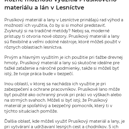
materiálu a lán v Lesníctve
Prusíkový materiál a lany v Lesníctve prinášajú rad výhod a
možností ich využitia, čo by si si mohol predstaviť.
Zvyknutý si na tradičné metódy? Neboj sa, moderné
prístupy ti otvoria nové obzory. Prusíkový materiál a lany
sú flexibilné a veľmi odolné nástroje, ktoré môžeš použiť v
rôznych oblastiach lesníctva.
Prvým a hlavným využitím je ich použitie pri ťažbe drevnej
hmoty. Prusíkový materiál a lany sú skutočne ideálne pre
ťažké zaťaženie a náročné podmienky, takže si môžeš byť
istý, že tvoje práca bude v bezpečí.
Inou oblastí, v ktorej sa nachádza ich využitie je pri
zabezpečení a ochrane pracovníkov. Prusíkové lano môže
byť použité ako ochranný prvok pri práci vo výškach alebo
na strmých svahoch. Môžeš si byť istý, že Prusíkový
materiál je spoľahlivý a bezpečný pomocník, který ti v
týchto situáciach pomôže.
Ďalšia oblasť, kde môžeš využiť Prusíkový materiál a lany, je
pri vytváraní a udržiavaní lesných cest a chodníkov. S ich