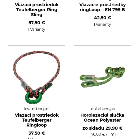
Viazací prostriedok
Viazacie prostriedky
Teufelberger Ring
ringLoop – EN 795 B
Sling
42,50 €
57,50 €
1 Varianty
1 Varianty
Teufelberger
Teufelberger
Viazací prostriedok
Horolezecká slučka
Teufelberger
Ocean Polyester
Ringloop
zo skladu
29,90 €
37,50 €
(46,00 € / 1 m)