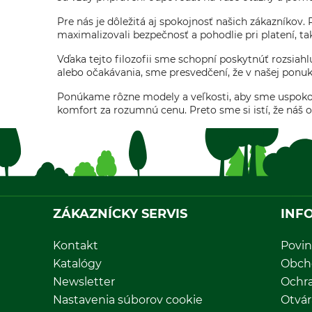
Pre nás je dôležitá aj spokojnosť našich zákazníkov
maximalizovali bezpečnosť a pohodlie pri platení, t
Vďaka tejto filozofii sme schopní poskytnúť rozsiahl
alebo očakávania, sme presvedčení, že v našej ponuke
Ponúkame rôzne modely a veľkosti, aby sme uspokojil
komfort za rozumnú cenu. Preto sme si istí, že náš 
ZÁKAZNÍCKY SERVIS
INF
Kontakt
Povin
Katalógy
Obch
Newsletter
Ochr
Nastavenia súborov cookie
Otvár