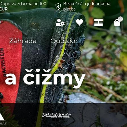
Doprava zdarma od 100
Bezpečná a jednoduchá
EUR
platba
0
Záhrada
Outdoor
 a čižmy