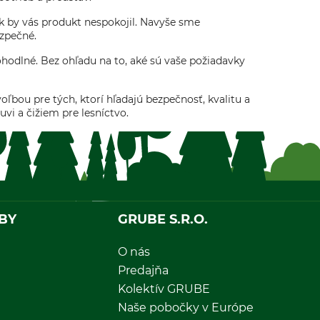
ak by vás produkt nespokojil. Navyše sme
ezpečné.
ohodlné. Bez ohľadu na to, aké sú vaše požiadavky
ľbou pre tých, ktorí hľadajú bezpečnosť, kvalitu a
vi a čižiem pre lesníctvo.
BY
GRUBE S.R.O.
O nás
Predajňa
Kolektív GRUBE
Naše pobočky v Európe