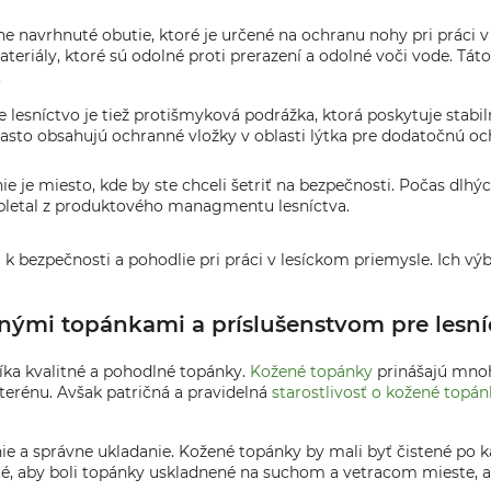
e navrhnuté obutie, ktoré je určené na ochranu nohy pri práci v
ateriály, ktoré sú odolné proti prerazení a odolné voči vode. Tá
.
e lesníctvo je tiež protišmyková podrážka, ktorá poskytuje stab
sto obsahujú ochranné vložky v oblasti lýtka pre dodatočnú oc
ie je miesto, kde by ste chceli šetriť na bezpečnosti. Počas dlhýc
Zapletal z produktového managmentu lesníctva.
bezpečnosti a pohodlie pri práci v lesíckom priemysle. Ich výbe
enými topánkami a príslušenstvom pre lesní
níka kvalitné a pohodlné topánky.
Kožené topánky
prinášajú mnoh
erénu. Avšak patričná a pravidelná
starostlivosť o kožené topán
ie a správne ukladanie. Kožené topánky by mali byť čistené po ka
té, aby boli topánky uskladnené na suchom a vetracom mieste, ab