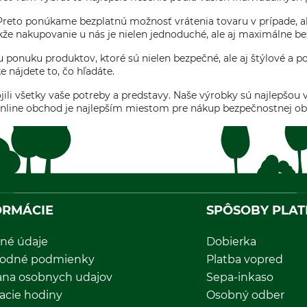
. Preto ponúkame bezplatnú možnosť vrátenia tovaru v prípade, 
akže nakupovanie u nás je nielen jednoduché, ale aj maximálne b
u ponuku produktov, ktoré sú nielen bezpečné, ale aj štýlové a p
 nájdete to, čo hľadáte.
i všetky vaše potreby a predstavy. Naše výrobky sú najlepšou vo
online obchod je najlepším miestom pre nákup bezpečnostnej obu
ORMÁCIE
SPÔSOBY PLAT
né údaje
Dobierka
odné podmienky
Platba vopred
ana osobnych udajov
Sepa-inkaso
acie hodiny
Osobný odber