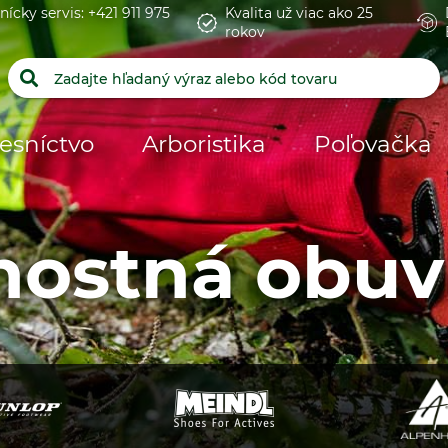
nícky servis: +421 911 975
Kvalita už viac ako 25
rokov
esníctvo
Arboristika
Poľovačka
ostná obuv