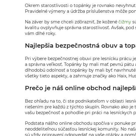
Okrem starostlivosti o topánky je rovnako nevyhnu
Pravidelné výmeny a údržba príslušenstva môže pomô
Na záver by sme chceli zdôrazniť, že kožené
čižmy
sú
kvalitu ovplyvňuje správna starostlivosť. Avšak, pod
vám dlhé roky.
Najlepšia bezpečnostná obuv a topá
Pri výbere bezpečnostnej obuvi pre lesnícku prácu je
a správna veľkosť. Topánky by mali mať pevnú pätu
dlhodobú odolnosť a topánky by mali byť navrhnuté t
všetky tieto aspekty, a zahrnuje značky ako Haix, Hus
Prečo je náš online obchod najlepš
Bez ohľadu na to, či ste podnikateľom v oblasti le
riešením pre každú z týchto skupín. Rovnako ako je
vašu bezpečnosť a pohodlie pri práci na lesníckych p
Podstata nášho online obchodu spočíva v ponuke prod
neoddeliteľnou súčasťou lesníckej komunity. No na
sú vždy pripravení odpovedať na vaše otázky a pomôc