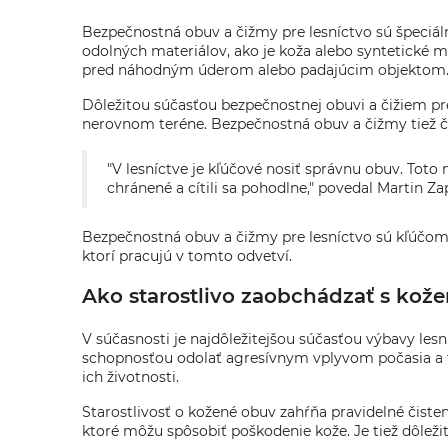
Bezpečnostná obuv a čižmy pre lesníctvo sú špeciáln
odolných materiálov, ako je koža alebo syntetické m
pred náhodným úderom alebo padajúcim objektom
Dôležitou súčasťou bezpečnostnej obuvi a čižiem pr
nerovnom teréne. Bezpečnostná obuv a čižmy tiež ča
"V lesníctve je kľúčové nosiť správnu obuv. Toto n
chránené a cítili sa pohodlne," povedal Martin 
Bezpečnostná obuv a čižmy pre lesníctvo sú kľúčom k 
ktorí pracujú v tomto odvetví.
Ako starostlivo zaobchádzať s kož
V súčasnosti je najdôležitejšou súčasťou výbavy les
schopnosťou odolať agresívnym vplyvom počasia a t
ich životnosti.
Starostlivosť o kožené obuv zahŕňa pravidelné čisten
ktoré môžu spôsobiť poškodenie kože. Je tiež dôleži