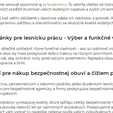
tné venovať pozornosť aj
príslušenstvu
. To zahŕňa všetko od čist
cť predĺžiť životnosť vašich kožených topánok a zvýšiť ich kom
 tiež veľmi obľúbené v lesníctve vďaka ich odolnosti a pohodlí. A
 správnou údržbou a starostlivosťou sa skutočná kvalita koženýc
nky pre lesnícku prácu - Výber a funkčné v
 dôležité zohľadniť rôzne funkčné vlastnosti - ako sú odolnosť v
 a obuv by mala poskytovať dobrú trakciu na rôznych povrchoch
ak, aby ochránili nohy pred ostrými predmetmi. Najlepšia obuv 
qvarna a Stihl.
í pre nákup bezpečnostnej obuvi a čižiem p
sníctva, zamestnancom v takomto podniku alebo študentom lesníc
 to pre bezpečnostné agentúry a firmy poskytujúce bezpečnostné
rojektoch.
uktov vynikajúcej kvality, ktoré spĺňajú všetky bezpečnostné no
ša ponuka nekončí len pri samotných produktoch. Poskytujeme aj
ť vám vybrať to najlepšie riešenie podľa vašich individuálnych 