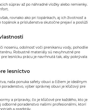
iacich súprav až po náhradné vložky alebo remienky.
fort.
však, rovnako ako pri topánkach, aj ich životnosť a
h topánok a príslušenstva skutočne prejaví a poslúži
lastnosti
oči noseniu, odolnosť voči prenikaniu vody, pohodlie
 terénu. Robustné materiály sú nevyhnutné pre
pre lesnícku prácu je navrhnutá tak, aby pokrývala
re lesníctvo
tva, naša ponuka safety obuvi a čižiem je ideálnym
 poradenstvo, výber správnej obuvi je kľúčový pre
rmy a prípravky, čo je kľúčové pre každého, kto je
 odborné poradenstvo našimi profesionálmi, ktorí
potrieb a predstáv.