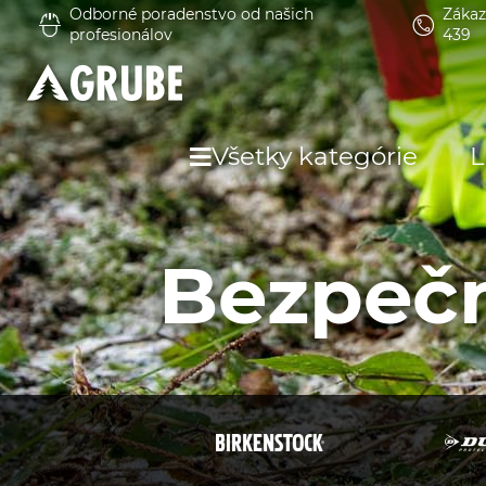
Odborné poradenstvo od našich
Zákaz
profesionálov
439
Všetky kategórie
L
Bezpečn