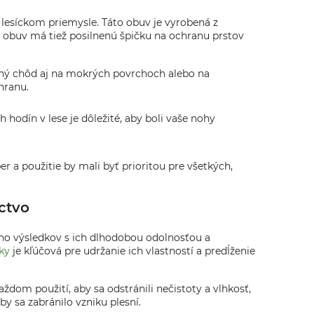
 lesíckom priemysle. Táto obuv je vyrobená z
to obuv má tiež posilnenú špičku na ochranu prstov
ilný chôd aj na mokrých povrchoch alebo na
hranu.
h hodín v lese je dôležité, aby boli vaše nohy
r a použitie by mali byť prioritou pre všetkých,
ctvo
o výsledkov s ich dlhodobou odolnosťou a
ky
je kľúčová pre udržanie ich vlastností a predĺženie
ždom použití, aby sa odstránili nečistoty a vlhkosť,
y sa zabránilo vzniku plesní.