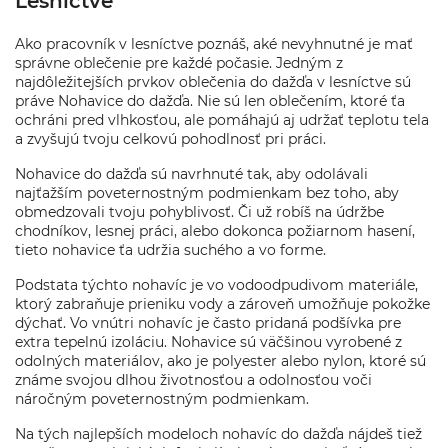
Lesníctve
Ako pracovník v lesníctve poznáš, aké nevyhnutné je mať
správne oblečenie pre každé počasie. Jedným z
najdôležitejších prvkov oblečenia do dažďa v lesníctve sú
práve Nohavice do dažďa. Nie sú len oblečením, ktoré ťa
ochráni pred vlhkosťou, ale pomáhajú aj udržať teplotu tela
a zvyšujú tvoju celkovú pohodlnosť pri práci.
Nohavice do dažďa sú navrhnuté tak, aby odolávali
najťažším poveternostným podmienkam bez toho, aby
obmedzovali tvoju pohyblivosť. Či už robíš na údržbe
chodníkov, lesnej práci, alebo dokonca požiarnom hasení,
tieto nohavice ťa udržia suchého a vo forme.
Podstata týchto nohavíc je vo vodoodpudivom materiále,
ktorý zabraňuje prieniku vody a zároveň umožňuje pokožke
dýchať. Vo vnútri nohavíc je často pridaná podšívka pre
extra tepelnú izoláciu. Nohavice sú väčšinou vyrobené z
odolných materiálov, ako je polyester alebo nylon, ktoré sú
známe svojou dlhou životnosťou a odolnosťou voči
náročným poveternostným podmienkam.
Na tých najlepších modeloch nohavíc do dažďa nájdeš tiež