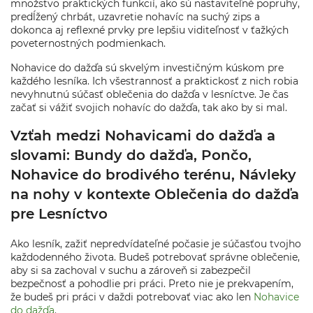
množstvo praktických funkcií, ako sú nastaviteľné popruhy,
predĺžený chrbát, uzavretie nohavíc na suchý zips a
dokonca aj reflexné prvky pre lepšiu viditeľnosť v ťažkých
poveternostných podmienkach.
Nohavice do dažďa sú skvelým investičným kúskom pre
každého lesníka. Ich všestrannosť a praktickosť z nich robia
nevyhnutnú súčasť oblečenia do dažďa v lesníctve. Je čas
začať si vážiť svojich nohavíc do dažďa, tak ako by si mal.
Vzťah medzi Nohavicami do dažďa a
slovami: Bundy do dažďa, Pončo,
Nohavice do brodivého terénu, Návleky
na nohy v kontexte Oblečenia do dažďa
pre Lesníctvo
Ako lesník, zažiť nepredvídateľné počasie je súčasťou tvojho
každodenného života. Budeš potrebovať správne oblečenie,
aby si sa zachoval v suchu a zároveň si zabezpečil
bezpečnosť a pohodlie pri práci. Preto nie je prekvapením,
že budeš pri práci v daždi potrebovať viac ako len
Nohavice
do dažďa
.