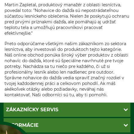
Martin Zapletal, produktový manažér z oblasti lesníctva,
povedal toto: "Nohavice do dažďa sú nepostrádateľnou
súčasťou lesníckeho oblečenia. Nielen že poskytujú ochranu
pred prvými príznakmi dažďa, ale pomáhajú aj udržať
teplotu tela a umožňujú pracovníkovi pracovať
efektívnejšie."
Preto odporúčame všetkým našim zákazníkom zo sektora
lesníctva, aby investovali do produktoch tejto kategórie.
Náš online obchod ponúka široký výber produktov z oblasti
nohavíc do dažďa, ktoré sú špeciálne navrhnuté pre tvoje
potreby. Nachádza sa tu niečo pre každého, či už si
profesionálny lesník alebo len nadšenec pre outdoor.
Správne nohavice do dažďa vedia spraviť značný rozdiel v
tvojej každodennej práci a celkovom pohodlí. Ak máš
akékoľvek otázky alebo požiadavky, neváhaj nás
kontaktovať. Naši odborníci sú tu, aby ti pomohli.
ZÁKAZNÍCKY SERVIS
Kontakt
INFORMÁCIE
Katalógy