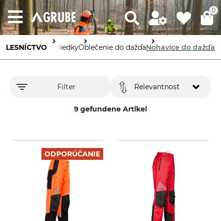
0
 pracovné prostriedky
LESNÍCTVO
Oblečenie do dažďa
Nohavice do dažďa
Filter
Relevantnosť
9 gefundene Artikel
ODPORÚČANIE