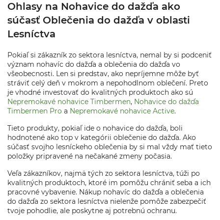
Ohlasy na Nohavice do dažďa ako
súčasť Oblečenia do dažďa v oblasti
Lesníctva
Pokiaľ si zákazník zo sektora lesníctva, nemal by si podceniť
význam nohavíc do dažďa a oblečenia do dažďa vo
všeobecnosti. Len si predstav, ako nepríjemne môže byť
stráviť celý deň v mokrom a nepohodlnom oblečení. Preto
je vhodné investovať do kvalitných produktoch ako sú
Nepremokavé nohavice Timbermen
,
Nohavice do dažďa
Timbermen Pro
a
Nepremokavé nohavice Active
.
Tieto produkty, pokiaľ ide o nohavice do dažďa, boli
hodnotené ako top v kategórii oblečenie do dažďa. Ako
súčasť svojho lesníckeho oblečenia by si mal vždy mať tieto
položky pripravené na nečakané zmeny počasia.
Veľa zákazníkov, najmä tých zo sektora lesníctva, túži po
kvalitných produktoch, ktoré im pomôžu chrániť seba a ich
pracovné vybavenie. Nákup nohavíc do dažďa a oblečenia
do dažďa zo sektora lesníctva nielenže pomôže zabezpečiť
tvoje pohodlie, ale poskytne aj potrebnú ochranu.