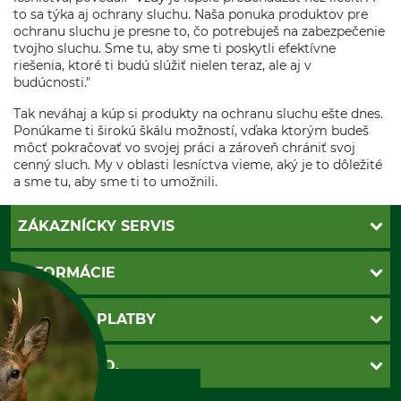
to sa týka aj ochrany sluchu. Naša ponuka produktov pre
ochranu sluchu je presne to, čo potrebuješ na zabezpečenie
tvojho sluchu. Sme tu, aby sme ti poskytli efektívne
riešenia, ktoré ti budú slúžiť nielen teraz, ale aj v
budúcnosti."
Tak neváhaj a kúp si produkty na ochranu sluchu ešte dnes.
Ponúkame ti širokú škálu možností, vďaka ktorým budeš
môcť pokračovať vo svojej práci a zároveň chrániť svoj
cenný sluch. My v oblasti lesníctva vieme, aký je to dôležité
a sme tu, aby sme ti to umožnili.
ZÁKAZNÍCKY SERVIS
Kontakt
INFORMÁCIE
Katalógy
Newsletter
Povinné údaje
SPÔSOBY PLATBY
Nastavenia súborov cookie
Obchodné podmienky
Ochrana osobnych udajov
Dobierka
GRUBE S.R.O.
Otváracie hodiny
Platba vopred
Zrušenie objednávky