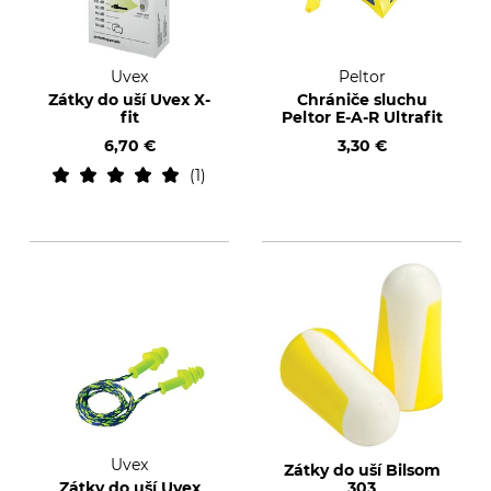
Uvex
Peltor
Zátky do uší Uvex X-
Chrániče sluchu
fit
Peltor E-A-R Ultrafit
6,70 €
3,30 €
1
Uvex
Zátky do uší Bilsom
Zátky do uší Uvex
303