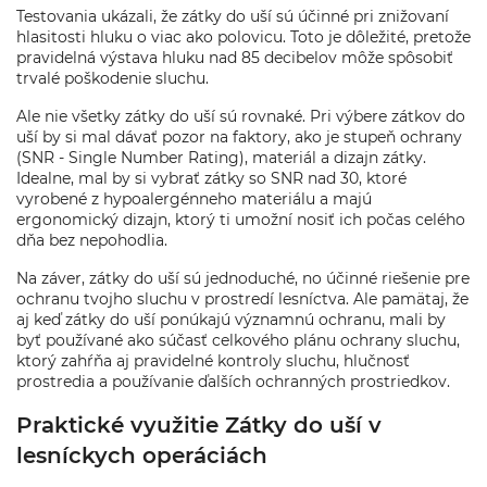
Testovania ukázali, že zátky do uší sú účinné pri znižovaní
hlasitosti hluku o viac ako polovicu. Toto je dôležité, pretože
pravidelná výstava hluku nad 85 decibelov môže spôsobiť
trvalé poškodenie sluchu.
Ale nie všetky zátky do uší sú rovnaké. Pri výbere zátkov do
uší by si mal dávať pozor na faktory, ako je stupeň ochrany
(SNR - Single Number Rating), materiál a dizajn zátky.
Idealne, mal by si vybrať zátky so SNR nad 30, ktoré
vyrobené z hypoalergénneho materiálu a majú
ergonomický dizajn, ktorý ti umožní nosiť ich počas celého
dňa bez nepohodlia.
Na záver, zátky do uší sú jednoduché, no účinné riešenie pre
ochranu tvojho sluchu v prostredí lesníctva. Ale pamätaj, že
aj keď zátky do uší ponúkajú významnú ochranu, mali by
byť používané ako súčasť celkového plánu ochrany sluchu,
ktorý zahŕňa aj pravidelné kontroly sluchu, hlučnosť
prostredia a používanie ďalších ochranných prostriedkov.
Praktické využitie Zátky do uší v
lesníckych operáciách