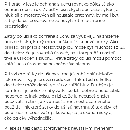
Pri práci v lese je ochrana sluchu rovnako dôležitá ako
ochrana očí či rúk. Zvlášť v lesníckych operáciách, kde je
hluk píl a motorových píl neustále prítomný, by mali byť
zátky do uší považované za nevyhnutné ochranné
prostriedky.
Zátky do uší ako ochrana sluchu sa využívajú na zníženie
úrovne hluku, ktorý môže poškodiť sluchové bunky. Ako
príklad, pri práci s reťazovou pílou môže byť hlučnosť až 120
decibelov, čo je rovnaká úroveň, na ktorej môžu nastať
trvalé uškodenia sluchu. Práve zátky do uší môžu pomôcť
znížiť tieto úrovne na bezpečnejšie hladiny.
Pri výbere zátky do uší by si mal(a) zohľadniť niekoľko
faktorov. Prvý je úroveň redukcie hluku, teda o koľko
decibelov môže daný typ zátky znížiť hluk. Druhým je
komfort - je dôležité, aby zátka sedela dobre a nepôsobila
nepohodlie, inak existuje riziko, že ju nebudeš chcieť
používať. Tretím je životnosť a možnosť opätovného
použitia - niektoré zátky do uší sú navrhnuté tak, aby ich
bolo možné používať opakovane, čo je ekonomicky aj
ekologicky výhodnejšie.
V lese sa tiež často stretávame s neustálym menením