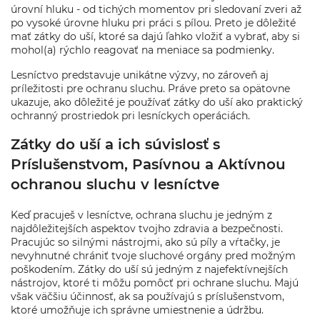
úrovní hluku - od tichých momentov pri sledovaní zveri až
po vysoké úrovne hluku pri práci s pílou. Preto je dôležité
mať zátky do uší, ktoré sa dajú ľahko vložiť a vybrať, aby si
mohol(a) rýchlo reagovať na meniace sa podmienky.
Lesníctvo predstavuje unikátne výzvy, no zároveň aj
príležitosti pre ochranu sluchu. Práve preto sa opätovne
ukazuje, ako dôležité je používať zátky do uší ako praktický
ochranný prostriedok pri lesníckych operáciách.
Zátky do uší a ich súvislosť s
Príslušenstvom, Pasívnou a Aktívnou
ochranou sluchu v lesníctve
Keď pracuješ v lesníctve, ochrana sluchu je jedným z
najdôležitejších aspektov tvojho zdravia a bezpečnosti.
Pracujúc so silnými nástrojmi, ako sú píly a vŕtačky, je
nevyhnutné chrániť tvoje sluchové orgány pred možným
poškodením. Zátky do uší sú jedným z najefektívnejších
nástrojov, ktoré ti môžu pomôcť pri ochrane sluchu. Majú
však väčšiu účinnosť, ak sa používajú s príslušenstvom,
ktoré umožňuje ich správne umiestnenie a údržbu.