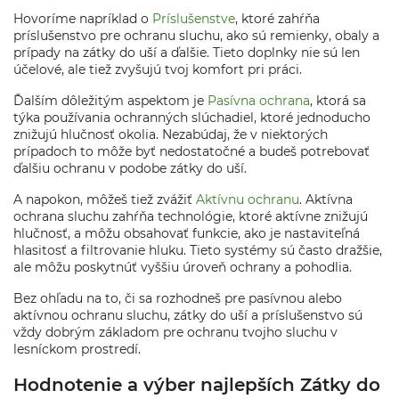
Hovoríme napríklad o
Príslušenstve
, ktoré zahŕňa
príslušenstvo pre ochranu sluchu, ako sú remienky, obaly a
prípady na zátky do uší a ďalšie. Tieto doplnky nie sú len
účelové, ale tiež zvyšujú tvoj komfort pri práci.
Ďalším dôležitým aspektom je
Pasívna ochrana
, ktorá sa
týka používania ochranných slúchadiel, ktoré jednoducho
znižujú hlučnosť okolia. Nezabúdaj, že v niektorých
prípadoch to môže byť nedostatočné a budeš potrebovať
ďalšiu ochranu v podobe zátky do uší.
A napokon, môžeš tiež zvážiť
Aktívnu ochranu
. Aktívna
ochrana sluchu zahŕňa technológie, ktoré aktívne znižujú
hlučnosť, a môžu obsahovať funkcie, ako je nastaviteľná
hlasitosť a filtrovanie hluku. Tieto systémy sú často dražšie,
ale môžu poskytnúť vyššiu úroveň ochrany a pohodlia.
Bez ohľadu na to, či sa rozhodneš pre pasívnou alebo
aktívnou ochranu sluchu, zátky do uší a príslušenstvo sú
vždy dobrým základom pre ochranu tvojho sluchu v
lesníckom prostredí.
Hodnotenie a výber najlepších Zátky do