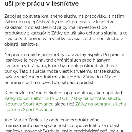
uší pre prácu v lesníctve
Zapoj sa do sveta kvalitného sluchu na pracovisku s naším
výberom najlepších zátky do uší pre prácu v lesníctve.
Zákazníci z oblasti lesníctva by mali investovať do
produktov z kategórie Zátky do uší ako ochrana sluchu, a to
z viacerých dôvodov, a všetky súvisia s ochranou sluchu v
oblasti lesníctva.
Na prvom mieste je samotný zdravotný aspekt. Pri práci v
lesníctve je nevyhnutné chrániť sluch pred hlasnými
zvukmi a vibráciami, ktoré by mohli poškodiť sluchové
bunky. Táto situácia môže viesť k trvalému strate sluchu,
avšak s našimi produktmi z kategórie Zátky do uší ako
ochrana sluchu môžeš túto situáciu predísť.
K dispozícii máme niekoľko top produktov, ako napríklad
Zátky do uší Peltor EEP-100 OR
,
Zátky na ochranu sluchu
Isotunes Sport Advance
alebo tiež
Zátky na ochranu sluchu
Isotunes Sport Advance
.
Ako Martin Zapletal z oddelenia produktového
manažmentu naše spoločnosti, zodpovedného za oblast
lesníctva, povedal: "Vždy je lepšie predchádzať než liečiť. A