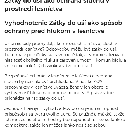
Zátky do uší ako ochrana sluchu v
prostredí lesníctva
Vyhodnotenie Zátky do uší ako spôsob
ochrany pred hlukom v lesníctve
Už si niekedy premýšľal, ako môžeš chrániť svoj sluch v
prostredí lesníctva? Odpoveďou môžu byť zátky do uší.
Tieto malé pomôcky sú navrhnuté tak, aby minimalizovali
hlasitosť okolitého hluku a zároveň umožnili komunikáciu a
vnímanie dôležitých zvukov v tvojom okolí.
Bezpečnosť pri práci v lesníctve je klúčová a ochrana
sluchu by nemala byť prehliadaná. Viac ako 40%
pracovníkov v lesníctve uvádza, žena v ich obore je
vystavenosť hluku nad limitné hodnoty. A práve v tom
prichádza na rad zátky do uší.
Jednou z hlavných výhod zátkov do uší je ich schopnosť
prispôsobiť sa tvaru tvojho ucha. Sú pružné a mäkké, takže
ich môžeš nosiť dlhé hodiny bez nepohodlia. Tiež sú ľahké a
kompaktné, takže ich môžeš ľahko nosiť so sebou.