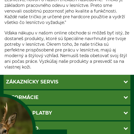
základom pracovného odevu v lesníctve. Preto sme
venovali osobitnú pozornosť jeho kvalite a funkčnosti.
Každé naše tričko je určené pre hardcore použitie a vydrží
všetko čo lesníctvo vyžaduje."
Vďaka nákupu v našom online obchode si môžeš byť istý, že
dostaneš produkty, ktoré sú špeciálne navrhnuté pre tvoje
potreby v lesníctve. Okrem toho, že naše trička sú
perfektne prispôsobené pre prácu v lesníctve, majú aj
moderný a štýlový vzhľad. Nemusíš teda obetovať svoj štýl
ani počas práce. Vyzkúšaj naše produkty a presvedč sa na
vlastnej koži.
ZÁKAZNÍCKY SERVIS
Kontakt
INFORMÁCIE
Katalógy
Newsletter
Povinné údaje
SPÔSOBY PLATBY
Nastavenia súborov cookie
Obchodné podmienky
Ochrana osobnych udajov
Dobierka
GRUBE S.R.O.
Otváracie hodiny
Platba vopred