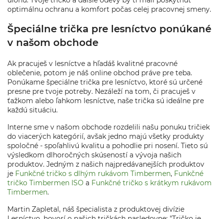
úlohu. Tvoje tričko a ďalšie odevy by ti mali poskytnúť
optimálnu ochranu a komfort počas celej pracovnej smeny.
Špeciálne trička pre lesníctvo ponúkané
v našom obchode
Ak pracuješ v lesníctve a hľadáš kvalitné pracovné
oblečenie, potom je náš online obchod práve pre teba.
Ponúkame špeciálne trička pre lesníctvo, ktoré sú určené
presne pre tvoje potreby. Nezáleží na tom, či pracuješ v
ťažkom alebo ľahkom lesníctve, naše trička sú ideálne pre
každú situáciu.
Interne sme v našom obchode rozdelili našu ponuku tričiek
do viacerých kategórií, avšak jedno majú všetky produkty
spoločné - spoľahlivú kvalitu a pohodlie pri nosení. Tieto sú
výsledkom dlhoročných skúseností a vývoja našich
produktov. Jedným z našich najpredávanejších produktov
je
Funkčné tričko s dlhým rukávom Timbermen
,
Funkčné
tričko Timbermen ISO
a
Funkčné tričko s krátkym rukávom
Timbermen
.
Martin Zapletal, náš špecialista z produktovej divízie
Lesníctvo, hovorí o našich tričkách nasledovne: "Tričko je