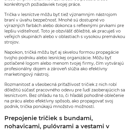
konkrétnych požiadaviek tvojej práce.
Trička v lesníctve môžu byť tiež významným nástrojom
braní v úvahu bezpečnosť. Mnohé sú dostupné vo
výrazných farbách alebo dokonca s reflexnými prvkami pre
lepšiu viditeľnosť. Toto je obzvlášť dôležité, ak pracuješ vo
veľkých skupinách alebo v oblastiach s vysokou premávkou
strojov.
Napokon, tričká môžu byť aj skvelou formou propagácie
tvojho podniku alebo lesníckej organizácie. Môžu byť
potlačené logom alebo menom tvojej firmy, čím vytvárajú
profesionálny dojem a zároveň slúžia ako efektívny
marketingový nástroj.
Rozmanitosť a všeobecná príťažlivosť tričiek z nich robí
dôležitú súčasť pracovného odevu pre ľudí zaoberajúcich sa
lesníctvom. Bez ohľadu na to, či hľadáš pohodlné oblečenie
na prácu alebo efektívny spôsob, ako propagovať svoj
podnik, trička ponúkajú množstvo možností.
Prepojenie tričiek s bundami,
nohavicami, pulóvrami a vestami v