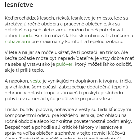
lesníctve
Keď prechádzaš lesoch, riekaš, lesníctvo je miesto, kde sa
stretávajú ročné obdobia a pracovné oblečenie. Ak sa
obliekaš na jeseň alebo zimu, možno budeš potrebovať
dobrý
bunda
. Bundu môžeš ľahko skombinovať s tričkom a
nohavicami
pre maximálny komfort a tepelnú izoláciu.
V lete a na jar sa môže ukázať, že ti postačí len tričko. Ale
keďže počasie môže byť nepredvídateľné, je vždy dobré mať
na sebe aj vrstvu ako je
pulóver
, ktorý môžeš ľahko odložiť,
ak je ti príliš teplo.
A napokon,
vesta
je vynikajúcim doplnkom k tvojmu tričku
aj v chladnejšom počasí. Zabezpečuje dodatočnú tepelnú
ochranu v oblasti trupu a zároveň ti poskytuje slobodu
pohybu v ramenách, čo je dôležité pri práci v lese.
Tričká, bundy, pulóvre, nohavice a vesty sú teda kľúčovými
komponentmi odevu pre každého lesníka, bez ohľadu na
ročné obdobie alebo konkrétne poveternostné podmienky.
Bezpečnosť a pohodlie sú kritické faktory v lesníctve a
správna voľba oblečenia zohráva v tejto rovnici kľúčovú