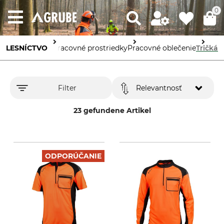
0
LESNÍCTVO
Ochranné pracovné prostriedky
Pracovné oblečenie
Tričká
Filter
Relevantnosť
23 gefundene Artikel
ODPORÚČANIE