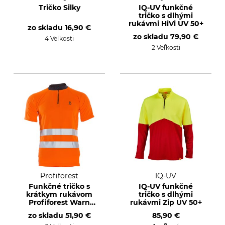
Tričko Silky
IQ-UV funkčné
tričko s dlhými
rukávmi HiVi UV 50+
zo skladu
16,90 €
zo skladu
79,90 €
4 Veľkosti
2 Veľkosti
Profiforest
IQ-UV
Funkčné tričko s
IQ-UV funkčné
krátkym rukávom
tričko s dlhými
Profiforest Warn
rukávmi Zip UV 50+
Visible
zo skladu
51,90 €
85,90 €