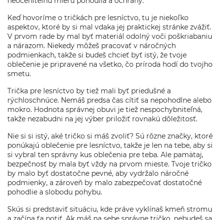
neoceniteľnú mieru pohodlia a ochrany.
Keď hovoríme o tričkách pre lesníctvo, tu je niekoľko
aspektov, ktoré by si mal vdaka jej praktickej stránke zvážiť.
V prvom rade by mal byť materiál odolný voči poškriabaniu
a nárazom. Niekedy môžeš pracovať v náročných
podmienkach, takže si budeš chcieť byť istý, že tvoje
oblečenie je pripravené na všetko, čo príroda hodí do tvojho
smetu.
Trička pre lesníctvo by tiež mali byť priedušné a
rýchloschnúce. Nemáš predsa čas cítiť sa nepohodlne alebo
mokro. Hodnota správnej obuvi je tiež nespochybniteľná,
takže nezabudni na jej výber priložiť rovnakú dôležitosť.
Nie si si istý, aké tričko si máš zvoliť? Sú rôzne značky, ktoré
ponúkajú oblečenie pre lesníctvo, takže je len na tebe, aby si
si vybral ten správny kus oblečenia pre teba. Ale pamätaj,
bezpečnosť by mala byť vždy na prvom mieste. Tvoje tričko
by malo byť dostatočne pevné, aby vydržalo náročné
podmienky, a zároveň by malo zabezpečovať dostatočné
pohodlie a slobodu pohybu.
Skús si predstaviť situáciu, kde práve vyklínaš kmeň stromu
a začína ťa potiť. Ak máš na sebe správne tričko, nebudeš sa