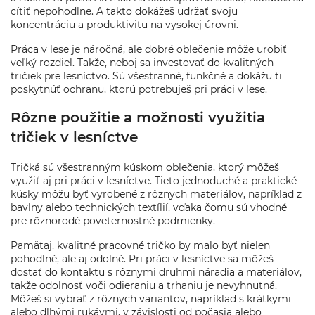
cítiť nepohodlne. A takto dokážeš udržať svoju
koncentráciu a produktivitu na vysokej úrovni.
Práca v lese je náročná, ale dobré oblečenie môže urobiť
veľký rozdiel. Takže, neboj sa investovať do kvalitných
tričiek pre lesníctvo. Sú všestranné, funkčné a dokážu ti
poskytnúť ochranu, ktorú potrebuješ pri práci v lese.
Rôzne použitie a možnosti využitia
tričiek v lesníctve
Tričká sú všestranným kúskom oblečenia, ktorý môžeš
využiť aj pri práci v lesníctve. Tieto jednoduché a praktické
kúsky môžu byť vyrobené z rôznych materiálov, napríklad z
bavlny alebo technických textílií, vďaka čomu sú vhodné
pre rôznorodé poveternostné podmienky.
Pamätaj, kvalitné pracovné tričko by malo byť nielen
pohodlné, ale aj odolné. Pri práci v lesníctve sa môžeš
dostať do kontaktu s rôznymi druhmi náradia a materiálov,
takže odolnosť voči odieraniu a trhaniu je nevyhnutná.
Môžeš si vybrať z rôznych variantov, napríklad s krátkymi
alebo dlhými rukávmi, v závislosti od počasia alebo