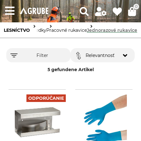
0
pracovné prostriedky
LESNÍCTVO
Pracovné rukavice
Jednorazové rukavice
Filter
Relevantnosť
5 gefundene Artikel
ODPORÚČANIE