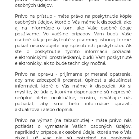
osobných údajov.
Právo na prístup - máte právo na poskytnutie kópie
osobných údajov, ktoré o Vás máme k dispozícii, ako
aj na informácie o tom, ako Vaše osobné údaje
používame. Vo väčšine prípadov Vám budú Vaše
osobné údaje poskytnuté v písomnej listinnej forme,
pokiaľ nepožadujete iný spôsob ich poskytnutia. Ak
ste o poskytnutie týchto informácií požiadali
elektronickými prostriedkami, budú Vám poskytnuté
elektronicky, ak to bude technicky možné.
Právo na opravu - prijímame primerané opatrenia,
aby sme zabezpečili presnosť, úplnosť a aktuálnosť
informácií, ktoré o Vás máme k dispozícii. Ak si
myslíte, že údaje, ktorými disponujeme sú nepresné,
neúplné alebo neaktuálne, prosím, neváhajte nás
požiadať, aby sme tieto informácie upravili,
aktualizovali alebo doplnili.
Právo na výmaz (na zabudnutie) - máte právo nás
požiadať o vymazanie Vašich osobných údajov,
napríklad v prípade, ak osobné údaje, ktoré sme o Vás
získali, už viac nie sú potrebné na naplnenie