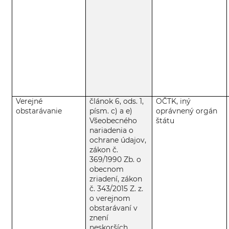
Verejné
článok 6, ods. 1,
OČTK, iný
obstarávanie
písm. c) a e)
oprávnený orgán
Všeobecného
štátu
nariadenia o
ochrane údajov,
zákon č.
369/1990 Zb. o
obecnom
zriadení, zákon
č. 343/2015 Z. z.
o verejnom
obstarávaní v
znení
neskorších