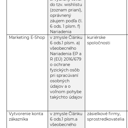
do tzv. wishlistu
(zoznam prianí),
oprávnený
záujem podľa čl.
6 ods. 1 písm. f)
Nariadenia
Marketing E-Shop
v zmysle Článku
kuriérske
6 ods.1 písm. a)
spoločnosti
všeobecného
Nariadenia EP a
R (EÚ) 2016/679
o ochrane
fyzických osôb
pri spracúvaní
osobných
údajov a o
voľnom pohybe
takýchto údajov
Vytvorenie konta
v zmysle Článku
zásielkové firmy,
zákazníka
6 ods.1 písm.a
sprostredkovatelia
všeobecného