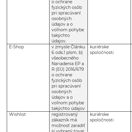
o ochrane
fyzických osôb
pri spracúvaní
osobných
údajov a o
voľnom pohybe
takýchto
údajov.
E-Shop
v zmysle Článku
kuriérske
6 ods.1 písm. b)
spoločnosti
všeobecného
Nariadenia EP a
R (EÚ) 2016/679
o ochrane
fyzických osôb
pri spracúvaní
osobných
údajov a o
voľnom pohybe
takýchto údajov
Wishlist
registrovaný
kuriérske
zákazník má
spoločnosti
možnosť zaradiť
si vybraný tovar