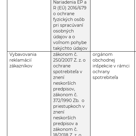
Nariadenia EP a
R (EÚ) 2016/679
o ochrane
fyzických osôb
pri spracúvaní
osobných
údajov a o
voľnom pohybe
takýchto údajov
Vybavovania
zákonom č.
orgánom
reklamácií
250/2007 Z. z. o
obchodnej
zákazníkov
ochrane
inšpekcie v rámci
spotrebiteľa v
ochrany
znení
spotrebiteľa
neskorších
predpisov,
zákonom č.
372/1990 Zb. o
priestupkoch v
znení
neskorších
predpisov a
zákonom č.
18/2018 Z. z. o