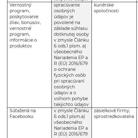
Vernostný
spracúvanie
kuriérske
program,
osobných
spoločnosti
poskytovanie
údajov je
zliav, bonusov,
povolené na
vernostné
základe súhlasu
program,
dotknutej osoby
informácie o
v zmysle Článku
produktov
6 ods.1 písm. a)
všeobecného
Nariadenia EP a
R (EÚ) 2016/679
o ochrane
fyzických osôb
pri spracúvaní
osobných
údajov a o
voľnom pohybe
takýchto údajov
Súťažená na
v zmysle Článku
zásielkové firmy,
Facebooku
6 ods.1 písm.a)
sprostredkovatelia
všeobecného
Nariadenia EP a
R (EÚ) 2016/679