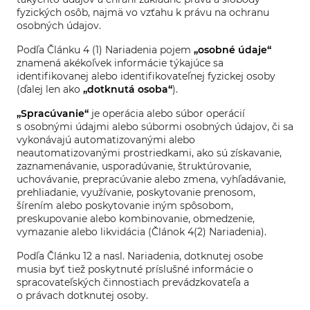
fyzických osôb, najmä vo vzťahu k právu na ochranu
osobných údajov.
Podľa Článku 4 (1) Nariadenia pojem
„osobné údaje“
znamená akékoľvek informácie týkajúce sa
identifikovanej alebo identifikovateľnej fyzickej osoby
(ďalej len ako
„dotknutá osoba“
).
„Spracúvanie“
je operácia alebo súbor operácií
s osobnými údajmi alebo súbormi osobných údajov, či sa
vykonávajú automatizovanými alebo
neautomatizovanými prostriedkami, ako sú získavanie,
zaznamenávanie, usporadúvanie, štruktúrovanie,
uchovávanie, prepracúvanie alebo zmena, vyhľadávanie,
prehliadanie, využívanie, poskytovanie prenosom,
šírením alebo poskytovanie iným spôsobom,
preskupovanie alebo kombinovanie, obmedzenie,
vymazanie alebo likvidácia (Článok 4(2) Nariadenia).
Podľa Článku 12 a nasl. Nariadenia, dotknutej osobe
musia byť tiež poskytnuté príslušné informácie o
spracovateľských činnostiach prevádzkovateľa a
o právach dotknutej osoby.