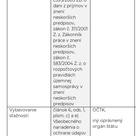
dani z príjmov v
znení
neskorších
predpisov,
zákon č. 311/2001
Z. z. Zákonník
práce v znení
neskorších
predpisov,
zákon č.
583/2004 Z. z. o
rozpočtových
pravidlách
územnej
samosprávy v
znení
neskorších
predpisov
Vybavovanie
článok 6, ods. 1,
OČTK,
sťažností
písm. c) a e)
iný oprávnený
Všeobecného
orgán štátu
nariadenia o
ochrane údajov