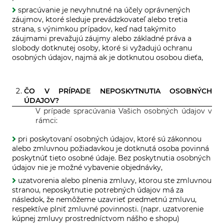
spracúvanie je nevyhnutné na účely oprávnených
záujmov, ktoré sleduje prevádzkovateľ alebo tretia
strana, s výnimkou prípadov, keď nad takýmito
záujmami prevažujú záujmy alebo základné práva a
slobody dotknutej osoby, ktoré si vyžadujú ochranu
osobných údajov, najmä ak je dotknutou osobou dieťa,
ČO V PRÍPADE NEPOSKYTNUTIA OSOBNÝCH
ÚDAJOV?
V prípade spracúvania Vašich osobných údajov v
rámci:
pri poskytovaní osobných údajov, ktoré sú zákonnou
alebo zmluvnou požiadavkou je dotknutá osoba povinná
poskytnúť tieto osobné údaje. Bez poskytnutia osobných
údajov nie je možné vybavenie objednávky,
uzatvorenia alebo plnenia zmluvy, ktorou ste zmluvnou
stranou, neposkytnutie potrebných údajov má za
následok, že nemôžeme uzavrieť predmetnú zmluvu,
respektíve plniť zmluvné povinnosti. (napr. uzatvorenie
kúpnej zmluvy prostredníctvom nášho e shopu)