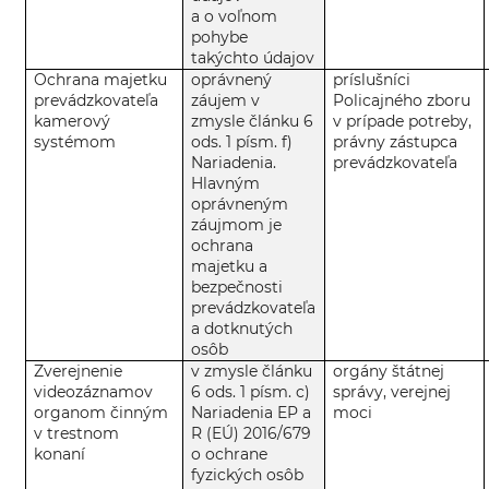
a o voľnom
pohybe
takýchto údajov
Ochrana majetku
oprávnený
príslušníci
prevádzkovateľa
záujem v
Policajného zboru
kamerový
zmysle článku 6
v prípade potreby,
systémom
ods. 1 písm. f)
právny zástupca
Nariadenia.
prevádzkovateľa
Hlavným
oprávneným
záujmom je
ochrana
majetku a
bezpečnosti
prevádzkovateľa
a dotknutých
osôb
Zverejnenie
v zmysle článku
orgány štátnej
videozáznamov
6 ods. 1 písm. c)
správy, verejnej
organom činným
Nariadenia EP a
moci
v trestnom
R (EÚ) 2016/679
konaní
o ochrane
fyzických osôb