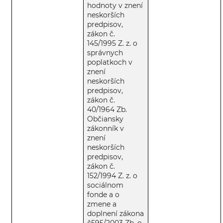
hodnoty v znení
neskorších
predpisov,
zákon č.
145/1995 Z. z. o
správnych
poplatkoch v
znení
neskorších
predpisov,
zákon č.
40/1964 Zb.
Občiansky
zákonník v
znení
neskorších
predpisov,
zákon č.
152/1994 Z. z. o
sociálnom
fonde a o
zmene a
doplnení zákona
č595/2003 Zb. o