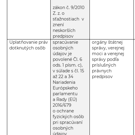
zákon č. 9/2010
Z. z. o
sťažnostiach v
znení
neskorších
predpisov
Uplatňovanie práv
spracúvanie
orgány štátnej
dotknutých osôb
osobných
správy, verejnej
údajov je
moci a verejnej
povolené Čl. 6
správy podľa
ods. 1 písm. c),
príslušných
v súlade s čl. 15
právnych
až 22 a 34
predpisov
Nariadenia
Európskeho
parlamentu
a Rady (EÚ)
2016/679
o ochrane
fyzických osôb
pri spracúvaní
osobných
údajov