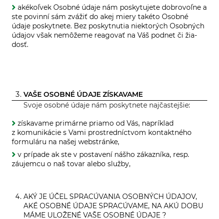
aké­koľ­vek Osobné údaje nám po­sky­tu­jete dob­ro­voľne a
ste po­vinní sám zvá­žiť do akej miery ta­kéto Osobné
údaje po­skyt­nete. Bez po­skyt­nu­tia nie­kto­rých Osob­ných
úda­jov však ne­môžeme re­a­go­vať na Váš pod­net či žia­
dosť.
VAŠE OSOBNÉ ÚDAJE ZÍSKAVAME
Svoje osobné údaje nám poskytnete najčastejšie:
získavame primárne priamo od Vás, napríklad
z komunikácie s Vami prostredníctvom kontaktného
formuláru na našej webstránke,
v prípade ak ste v postavení nášho zákazníka, resp.
záujemcu o naš tovar alebo služby,
AKÝ JE ÚČEL SPRACÚVANIA OSOBNÝCH ÚDAJOV,
AKÉ OSOBNÉ ÚDAJE SPRACÚVAME, NA AKÚ DOBU
MÁME ULOŽENÉ VAŠE OSOBNÉ ÚDAJE ?