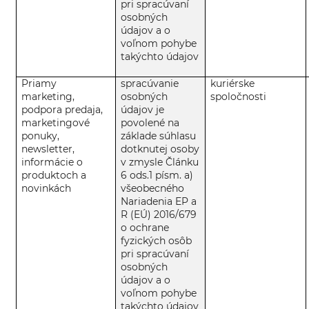
pri spracúvaní
osobných
údajov a o
voľnom pohybe
takýchto údajov
Priamy
spracúvanie
kuriérske
marketing,
osobných
spoločnosti
podpora predaja,
údajov je
marketingové
povolené na
ponuky,
základe súhlasu
newsletter,
dotknutej osoby
informácie o
v zmysle Článku
produktoch a
6 ods.1 písm. a)
novinkách
všeobecného
Nariadenia EP a
R (EÚ) 2016/679
o ochrane
fyzických osôb
pri spracúvaní
osobných
údajov a o
voľnom pohybe
takýchto údajov