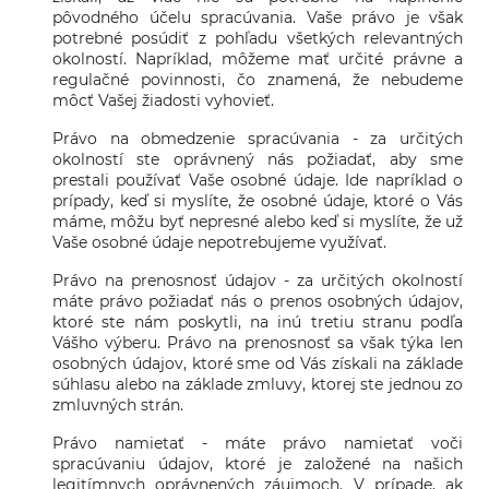
pôvodného účelu spracúvania. Vaše právo je však
potrebné posúdiť z pohľadu všetkých relevantných
okolností. Napríklad, môžeme mať určité právne a
regulačné povinnosti, čo znamená, že nebudeme
môcť Vašej žiadosti vyhovieť.
Právo na obmedzenie spracúvania - za určitých
okolností ste oprávnený nás požiadať, aby sme
prestali používať Vaše osobné údaje. Ide napríklad o
prípady, keď si myslíte, že osobné údaje, ktoré o Vás
máme, môžu byť nepresné alebo keď si myslíte, že už
Vaše osobné údaje nepotrebujeme využívať.
Právo na prenosnosť údajov - za určitých okolností
máte právo požiadať nás o prenos osobných údajov,
ktoré ste nám poskytli, na inú tretiu stranu podľa
Vášho výberu. Právo na prenosnosť sa však týka len
osobných údajov, ktoré sme od Vás získali na základe
súhlasu alebo na základe zmluvy, ktorej ste jednou zo
zmluvných strán.
Právo namietať - máte právo namietať voči
spracúvaniu údajov, ktoré je založené na našich
legitímnych oprávnených záujmoch. V prípade, ak