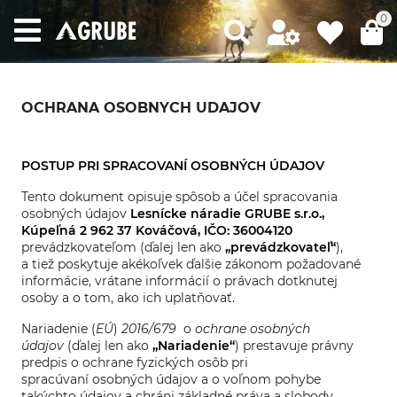
0
OCHRANA OSOBNYCH UDAJOV
POSTUP PRI SPRACOVANÍ OSOBNÝCH ÚDAJOV
Tento dokument opisuje spôsob a účel spracovania
osobných údajov
Lesnícke náradie GRUBE s.r.o.,
Kúpeľná 2 962 37 Kováčová, IČO: 36004120
prevádzkovateľom (ďalej len ako
„prevádzkovateľ“
),
a tiež poskytuje akékoľvek ďalšie zákonom požadované
informácie, vrátane informácií o právach dotknutej
osoby a o tom, ako ich uplatňovať.
Nariadenie (
EÚ
)
2016/679
o
ochrane osobných
údajov
(ďalej len ako
„Nariadenie“
) prestavuje právny
predpis o ochrane fyzických osôb pri
spracúvaní osobných údajov a o voľnom pohybe
takýchto údajov a chráni základné práva a slobody