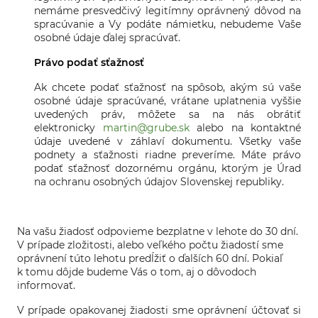
nemáme presvedčivý legitímny oprávnený dôvod na
spracúvanie a Vy podáte námietku, nebudeme Vaše
osobné údaje ďalej spracúvať.
Právo podať sťažnosť
Ak chcete podať sťažnosť na spôsob, akým sú vaše
osobné údaje spracúvané, vrátane uplatnenia vyššie
uvedených práv, môžete sa na nás obrátiť
elektronicky
martin@grube.sk
alebo na kontaktné
údaje uvedené v záhlaví dokumentu. Všetky vaše
podnety a sťažnosti riadne preveríme. Máte právo
podať sťažnosť dozornému orgánu, ktorým je Úrad
na ochranu osobných údajov Slovenskej republiky.
Na vašu žiadosť odpovieme bezplatne v lehote do 30 dní.
V prípade zložitosti, alebo veľkého počtu žiadostí sme
oprávnení túto lehotu predĺžiť o ďalších 60 dní. Pokiaľ
k tomu dôjde budeme Vás o tom, aj o dôvodoch
informovať.
V prípade opakovanej žiadosti sme oprávnení účtovať si