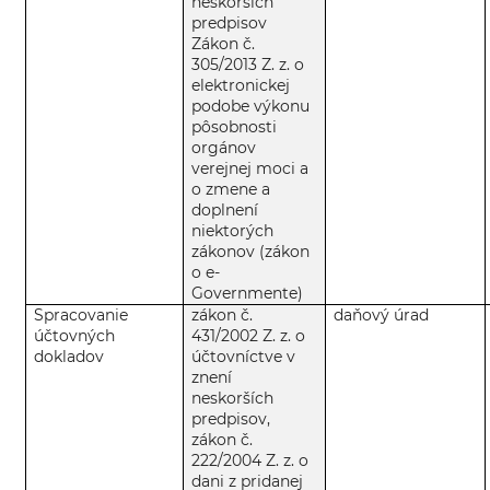
neskorších
predpisov
Zákon č.
305/2013 Z. z. o
elektronickej
podobe výkonu
pôsobnosti
orgánov
verejnej moci a
o zmene a
doplnení
niektorých
zákonov (zákon
o e-
Governmente)
Spracovanie
zákon č.
daňový úrad
účtovných
431/2002 Z. z. o
dokladov
účtovníctve v
znení
neskorších
predpisov,
zákon č.
222/2004 Z. z. o
dani z pridanej