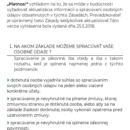
„Platnos
ť
“
vzhľadom na to, že sa môže v budúcnosti
vyžadovať aktualizácia informácií o spracúvaní osobných
údajov obsiahnutých v týchto Zásadách, Prevádzkovateľ
je oprávnený tieto Zásady kedykoľvek aktualizovať.Táto
verzia vyhlásenia bola vydaná dňa 25.5.2018.
NA AKOM ZÁKLADE MOŽEME SPRACÚVAŤ VAŠE
OSOBNÉ ÚDAJE ?
Spracúvanie je zákonné, iba vtedy a iba v takom
rozsahu, keď je splnená najmenej jedna z týchto
podmienok:
dotknutá osoba vyjadrila súhlas so spracúvaním
svojich osobných údajov na jeden alebo viaceré
konkrétne účely,
spracúvanie je nevyhnutné na plnenie zmluvy, ktorej
zmluvnou stranou je dotknutá osoba, alebo aby sa na
základe žiadosti dotknutej osoby vykonali opatrenia pred
uzatvorením zmluvy,
spracúvanie je nevyhnutné na splnenie zákonnej
povinnosti,