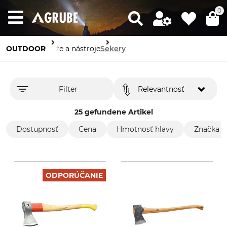
0
OUTDOOR
Nože a nástroje
Sekery
Filter
Relevantnosť
25 gefundene Artikel
Dostupnosť
Cena
Hmotnosť hlavy
Značka
ODPORÚČANIE