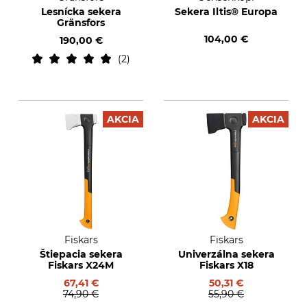
Lesnícka sekera
Sekera Iltis® Europa
Gränsfors
104,00 €
190,00 €
2
AKCIA
AKCIA
Fiskars
Fiskars
Štiepacia sekera
Univerzálna sekera
Fiskars X24M
Fiskars X18
67,41 €
50,31 €
74,90 €
55,90 €