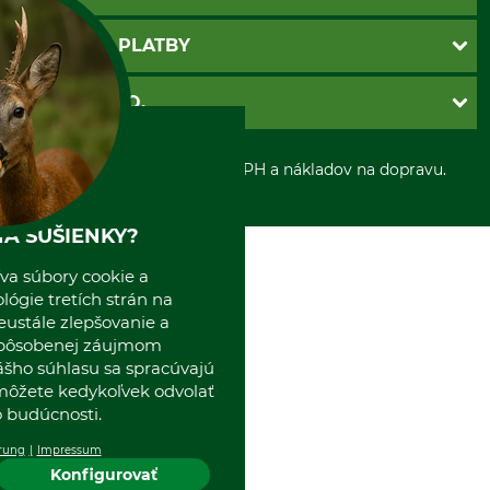
Katalógy
Newsletter
Povinné údaje
SPÔSOBY PLATBY
Nastavenia súborov cookie
Obchodné podmienky
Ochrana osobnych udajov
Dobierka
GRUBE S.R.O.
Otváracie hodiny
Platba vopred
Zrušenie objednávky
Sepa-inkaso
O nás
*Všetky ceny sú vrátane DPH a nákladov na dopravu.
Osobný odber
Predajňa
Kolektív GRUBE
Naše pobočky v Európe
A SUŠIENKY?
va súbory cookie a
ógie tretích strán na
eustále zlepšovanie a
spôsobenej záujmom
ášho súhlasu sa spracúvajú
 môžete kedykoľvek odvolať
 budúcnosti.
rung
Impressum
Konfigurovať