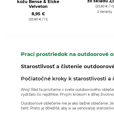
zo skladu
2,
kožu Bense & Eicke
Velveton
(23,60 € / 1 l)
2 Varianty
8,95 €
(35,80 € / 1 l)
Prací prostriedok na outdoorové 
Starostlivosť a čistenie outdoorové
Počiatočné kroky k starostlivosti 
Ahoj! Rád ťa privítame v svete outdoorového oblečen
vydržalo čo najdlhšie. Prvým krokom k dlhej životnos
Outdoorové oblečenie nie je ako bežné oblečenie. Je
čeliť. Preto je dôležité, aby si sa venoval(a) starost