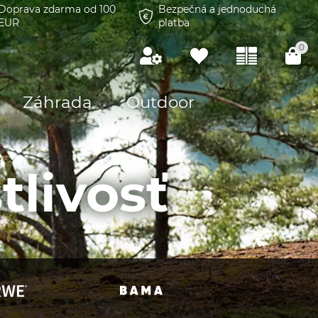
Doprava zdarma od 100
Bezpečná a jednoduchá
EUR
platba
0
Záhrada
Outdoor
tlivosť