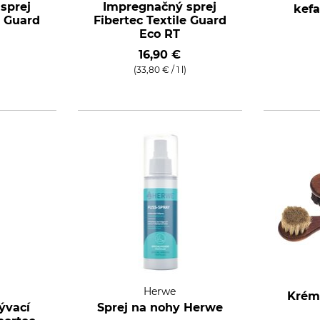
sprej
Impregnačný sprej
kefa
e Guard
Fibertec Textile Guard
Eco RT
16,90 €
)
(33,80 € / 1 l)
Herwe
Krém
ývací
Sprej na nohy Herwe