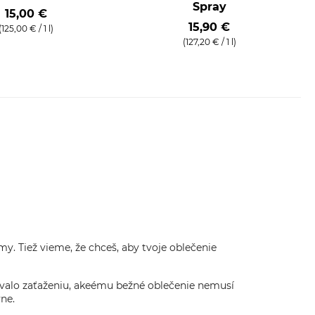
Spray
15,00 €
15,90 €
(125,00 € / 1 l)
(127,20 € / 1 l)
y. Tiež vieme, že chceš, aby tvoje oblečenie
lávalo zaťaženiu, akeému bežné oblečenie nemusí
vne.