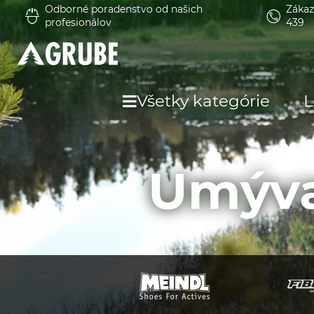
Odborné poradenstvo od našich
Zákaz
profesionálov
439
Všetky kategórie
L
Umývan