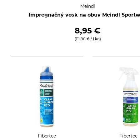
Meindl
Impregnačný vosk na obuv Meindl Sport
8,95 €
(111,88 € / 1 kg)
Fibertec
Fibertec