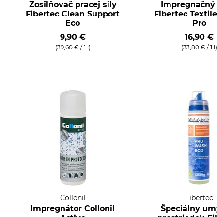
Zosilňovač pracej sily
Impregnačný 
Fibertec Clean Support
Fibertec Textil
Eco
Pro
9,90 €
16,90 €
(39,60 € / 1 l)
(33,80 € / 1 l
Collonil
Fibertec
Impregnátor Collonil
Špeciálny um