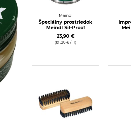
Meindl
Špeciálny prostriedok
Impr
Meindl Sil-Proof
Mei
23,90 €
(191,20 € / 1 l)