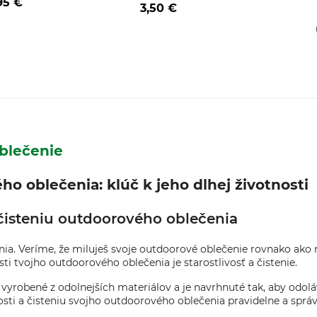
95 €
3,50 €
oblečenie
ho oblečenia: klúč k jeho dlhej životnosti
a čisteniu outdoorového oblečenia
ia. Veríme, že miluješ svoje outdoorové oblečenie rovnako ako m
ti tvojho outdoorového oblečenia je starostlivosť a čistenie.
 vyrobené z odolnejších materiálov a je navrhnuté tak, aby odo
livosti a čisteniu svojho outdoorového oblečenia pravidelne a sprá