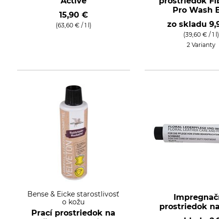
Active
prostriedok Fi
Pro Wash 
15,90 €
zo skladu
9,
(63,60 € / 1 l)
(39,60 € / 1 l)
2 Varianty
Bense & Eicke starostlivosť
Impregnač
o kožu
prostriedok n
Prací prostriedok na