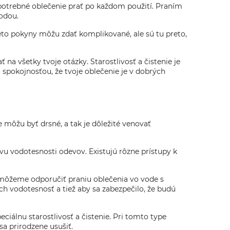
e potrebné oblečenie prať po každom použití. Praním
vodou.
ieto pokyny môžu zdať komplikované, ale sú tu preto,
 na všetky tvoje otázky. Starostlivosť a čistenie je
 spokojnosťou, že tvoje oblečenie je v dobrých
môžu byť drsné, a tak je dôležité venovať
vu vodotesnosti odevov. Existujú rôzne prístupy k
 môžeme odporučiť praniu oblečenia vo vode s
h vodotesnosť a tiež aby sa zabezpečilo, že budú
eciálnu starostlivosť a čistenie. Pri tomto type
a prirodzene usušiť.