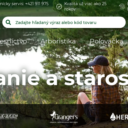
nícky servis: +421 911 975
Kvalita už viac ako 25
rokov
esníctvo
Arboristika
Poľovačka
ie a staros