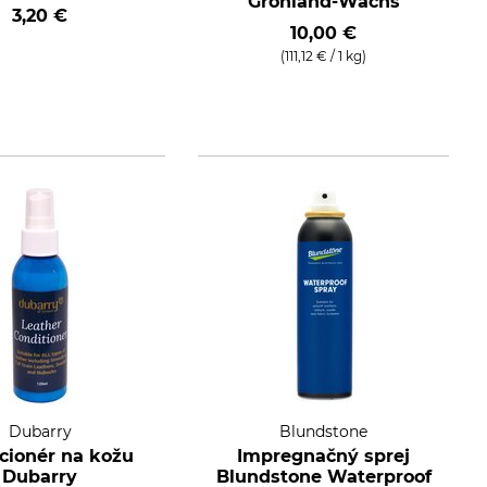
Grönland-Wachs
3,20 €
10,00 €
(111,12 € / 1 kg)
Dubarry
Blundstone
cionér na kožu
Impregnačný sprej
Dubarry
Blundstone Waterproof