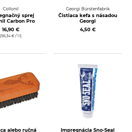
Collonil
Georgi Bürstenfabrik
egnačný sprej
Čistiaca kefa s násadou
nil Carbon Pro
Georgi
16,90 €
4,50 €
(56,34 € / 1 l)
aca alebo ručná
Impregnácia Sno-Seal