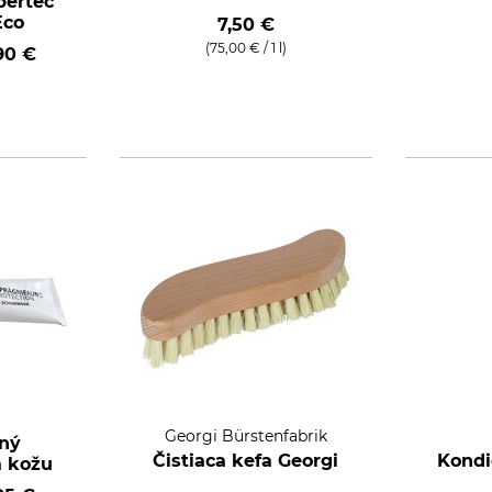
bertec
Eco
7,50 €
(75,00 € / 1 l)
90 €
Georgi Bürstenfabrik
ný
Čistiaca kefa Georgi
Kondi
a kožu