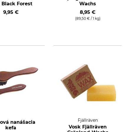
 Black Forest
Wachs
9,95 €
8,95 €
(89,50 € / 1 kg)
Fjällräven
ová nanášacia
Vosk Fjällräven
kefa