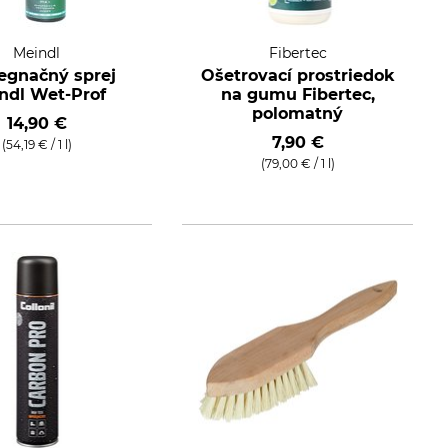
Meindl
Fibertec
egnačný sprej
Ošetrovací prostriedok
ndl Wet-Prof
na gumu Fibertec,
polomatný
14,90 €
7,90 €
(54,19 € / 1 l)
(79,00 € / 1 l)