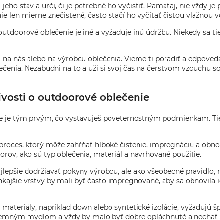
eho stav a urči, či je potrebné ho vyčistiť. Pamätaj, nie vždy j
e len mierne znečistené, často stačí ho vyčítať čistou vlažnou 
 outdoorové oblečenie je iné a vyžaduje inú údržbu. Niekedy sa t
iť na nás alebo na výrobcu oblečenia. Vieme ti poradiť a odpovedať
čenia. Nezabudni na to a uži si svoj čas na čerstvom vzduchu so
livosti o outdoorové oblečenie
e je tým prvým, čo vystavuješ poveternostným podmienkam. Tie 
proces, ktorý môže zahŕňať hlboké čistenie, impregnáciu a obno
orov, ako sú typ oblečenia, materiál a navrhované použitie.
lepšie dodržiavať pokyny výrobcu, ale ako všeobecné pravidlo,
ajšie vrstvy by mali byť často impregnované, aby sa obnovila ic
 materiály, napríklad down alebo syntetické izolácie, vyžadujú šp
 jemným mydlom a vždy by malo byť dobre opláchnuté a nechať s