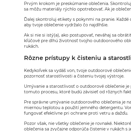
Prvým krokom je preskúmanie oblečenia. Skontroluj j
sa môžu materiály rýchlo opotrebovať. Ak je oblečeni
Ďalej skontroluj etikety s pokynmi na pranie. Každé
aby tvoje oblečenie vydržalo čo najdlhšie.
Ak si nie si istý(a), ako postupovať, neváhaj sa obrát
kľúčové pre dlhú životnosť tvojho outdoorového oble
rukách.
Rôzne prístupy k čisteniu a starost
Kedykoľvek sa vydáš von, tvoje outdoorové oblečeni
pozornosť starostlivosti a čisteniu tvojej výstroje.
Umývanie a starostlivosť o outdoorové oblečenie je 
tomuto procesu, ktoré budú závisieť od rôznych fakt
Pre správne umývanie outdoorového oblečenia je naj
miernou teplotou a použití jemného detergentu. Vonk
fungovať efektívne pri ochrane proti vetru a dažďu.
Pozor však, nie všetky oblečenie je rovnaké. Niektoré
oblečenia sa zvyčajne odporúča čistenie v rukách s