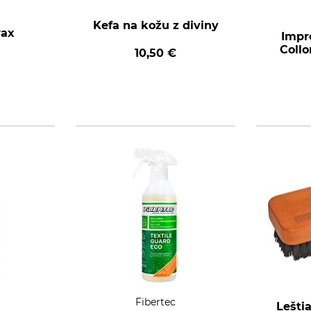
Kefa na kožu z diviny
wax
Impr
Collo
10,50 €
Fibertec
Lešti