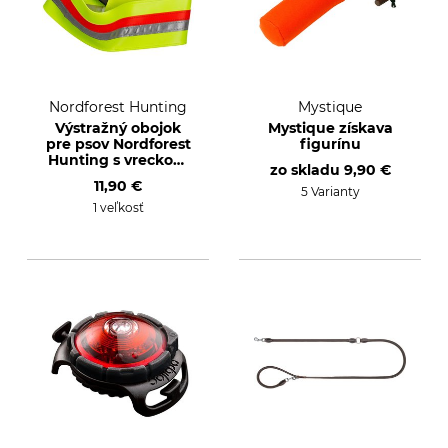
Nordforest Hunting
Mystique
Výstražný obojok
Mystique získava
pre psov Nordforest
figurínu
Hunting s vreckom
zo skladu
9,90 €
na sledovacie
11,90 €
zariadenie GPS
5 Varianty
1 veľkosť