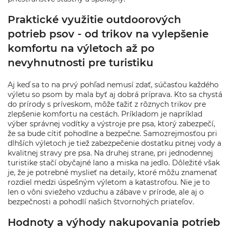
Praktické využitie outdoorových
potrieb psov - od trikov na vylepšenie
komfortu na výletoch až po
nevyhnutnosti pre turistiku
Aj keď sa to na prvý pohľad nemusí zdať, súčasťou každého
výletu so psom by mala byť aj dobrá príprava. Kto sa chystá
do prírody s príveskom, môže ťažiť z rôznych trikov pre
zlepšenie komfortu na cestách. Príkladom je napríklad
výber správnej vodítky a výstroje pre psa, ktorý zabezpečí,
že sa bude cítiť pohodlne a bezpečne. Samozrejmosťou pri
dlhších výletoch je tiež zabezpečenie dostatku pitnej vody a
kvalitnej stravy pre psa. Na druhej strane, pri jednodennej
turistike stačí obyčajné lano a miska na jedlo. Dôležité však
je, že je potrebné myslieť na detaily, ktoré môžu znamenať
rozdiel medzi úspešným výletom a katastrofou. Nie je to
len o vôni sviežeho vzduchu a zábave v prírode, ale aj o
bezpečnosti a pohodlí našich štvornohých priateľov.
Hodnoty a výhody nakupovania potrieb