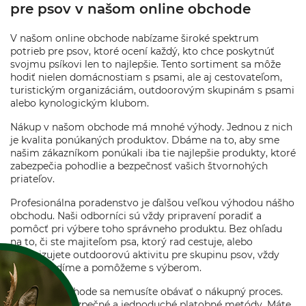
pre psov v našom online obchode
V našom online obchode nabízame široké spektrum
potrieb pre psov, ktoré ocení každý, kto chce poskytnúť
svojmu psíkovi len to najlepšie. Tento sortiment sa môže
hodiť nielen domácnostiam s psami, ale aj cestovateľom,
turistickým organizáciám, outdoorovým skupinám s psami
alebo kynologickým klubom.
Nákup v našom obchode má mnohé výhody. Jednou z nich
je kvalita ponúkaných produktov. Dbáme na to, aby sme
našim zákazníkom ponúkali iba tie najlepšie produkty, ktoré
zabezpečia pohodlie a bezpečnosť vašich štvornohých
priateľov.
Profesionálna poradenstvo je ďalšou veľkou výhodou nášho
obchodu. Naši odborníci sú vždy pripravení poradiť a
pomôcť pri výbere toho správneho produktu. Bez ohľadu
na to, či ste majiteľom psa, ktorý rad cestuje, alebo
organizujete outdoorovú aktivitu pre skupinu psov, vždy
vám poradíme a pomôžeme s výberom.
V našom obchode sa nemusíte obávať o nákupný proces.
Ponúkame bezpečné a jednoduché platobné metódy. Máte