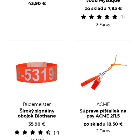
vodu Mystique
43,90 €
zo skladu
7,95 €
1
3 Farby
Rüdemeister
ACME
Široký signálny
Súprava píšťaliek na
obojok Biothane
psy ACME 211.5
35,90 €
zo skladu
18,50 €
2 Farby
2