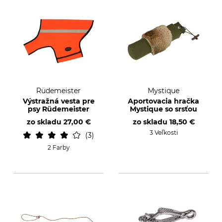
Rüdemeister
Mystique
Výstražná vesta pre
Aportovacia hračka
psy Rüdemeister
Mystique so srsťou
zo skladu
27,00 €
zo skladu
18,50 €
3 Veľkosti
3
2 Farby