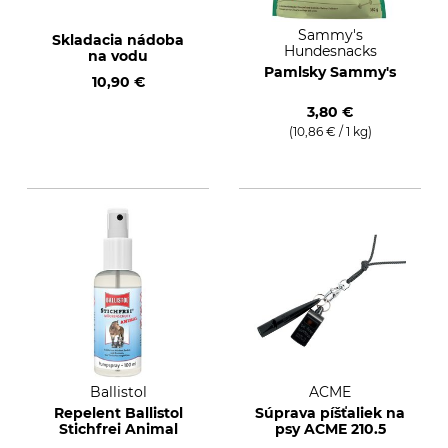
Sammy's
Skladacia nádoba
Hundesnacks
na vodu
Pamlsky Sammy's
10,90 €
3,80 €
(10,86 € / 1 kg)
Ballistol
ACME
Repelent Ballistol
Súprava píšťaliek na
Stichfrei Animal
psy ACME 210.5