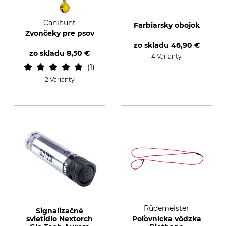
Canihunt
Farbiarsky obojok
Zvončeky pre psov
zo skladu
46,90 €
zo skladu
8,50 €
4 Varianty
1
2 Varianty
Rüdemeister
Signalizačné
svietidlo Nextorch
Poľovnícka vôdzka