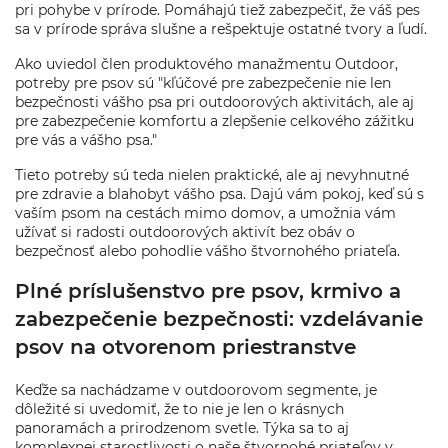
pri pohybe v prírode. Pomáhajú tiež zabezpečiť, že váš pes
sa v prírode správa slušne a rešpektuje ostatné tvory a ľudí.
Ako uviedol člen produktového manažmentu Outdoor,
potreby pre psov sú "kľúčové pre zabezpečenie nie len
bezpečnosti vášho psa pri outdoorových aktivitách, ale aj
pre zabezpečenie komfortu a zlepšenie celkového zážitku
pre vás a vášho psa."
Tieto potreby sú teda nielen praktické, ale aj nevyhnutné
pre zdravie a blahobyt vášho psa. Dajú vám pokoj, keď sú s
vaším psom na cestách mimo domov, a umožnia vám
užívať si radosti outdoorových aktivít bez obáv o
bezpečnosť alebo pohodlie vášho štvornohého priateľa.
Plné príslušenstvo pre psov, krmivo a
zabezpečenie bezpečnosti: vzdelávanie
psov na otvorenom priestranstve
Keďže sa nachádzame v outdoorovom segmente, je
dôležité si uvedomiť, že to nie je len o krásnych
panoramách a prirodzenom svetle. Týka sa to aj
komplexnej starostlivosti o naše štvornohé priateľov v