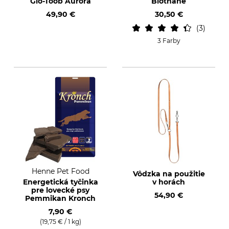
Glo-Toob Aurora
Biothane
49,90 €
30,50 €
3
3 Farby
Henne Pet Food
Vôdzka na použitie
Energetická tyčinka
v horách
pre lovecké psy
54,90 €
Pemmikan Kronch
7,90 €
(19,75 € / 1 kg)