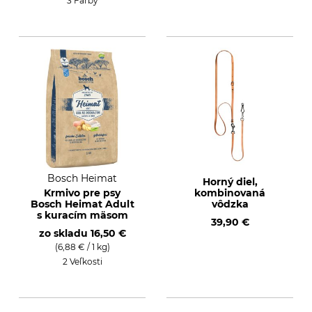
3 Farby
Bosch Heimat
Horný diel,
Krmivo pre psy
kombinovaná
Bosch Heimat Adult
vôdzka
s kuracím mäsom
39,90 €
zo skladu
16,50 €
(6,88 € / 1 kg)
2 Veľkosti