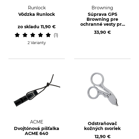
Runlock
Browning
Vôdzka Runlock
Súprava GPS
Browning pre
ochranné vesty pre
zo skladu
11,90 €
psy
33,90 €
1
2 Varianty
ACME
Odstraňovač
Dvojtónová píšťalka
kožných svoriek
ACME 640
12,90 €