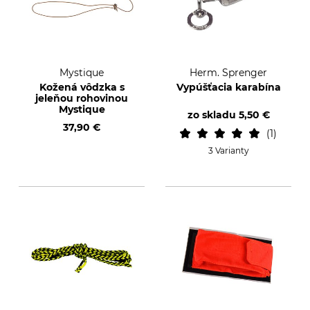
Mystique
Herm. Sprenger
Kožená vôdzka s
Vypúšťacia karabína
jeleňou rohovinou
Mystique
zo skladu
5,50 €
37,90 €
1
3 Varianty