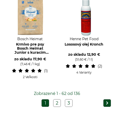
Bosch Heimat
Henne Pet Food
Krmivo pre psy
Lososový olej Kronch
Bosch Heimat
Junior s kuracím
zo skladu
12,90 €
mäsom s označením
zo skladu
17,90 €
(51,60 € / 1 l)
Tierwohl
(7,46 € / 1 kg)
2
1
4 Varianty
2 Veľkosti
Zobrazené 1 - 62 od 136
1
2
3