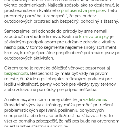
týchto podmienkach. Najlepší spôsob, ako to dosiahnuť, je
prostredníctvom kvalitného
príslušenstva pre psov
. Tieto
predmety pomáhajú zabezpečiť, že pes bude v
outdoorových prostrediach bezpečný, pohodlný a šťastný.
Samozrejme, pri odchode do prírody by sme nemali
zabudnúť na vhodné krmivo. Kvalitné
krmivo pre psy
je
základným predpokladom pre udržanie zdravia a vitality
nášho psa. V tomto segmente nájdeme široký sortiment
krmiva, ktoré je špeciálne prispôsobené potrebám psov pri
outdoorových aktivitách.
Okrem toho je rovnako dôležité věnovat pozornosť aj
bezpečnosti
. Bezpečnosť by mala byť vždy na prvom
mieste, či už ide o psí obojok s reflexnými prvkami pre
lepšiu viditeľnosť, pevný vodítok pre všetky typy terénov
alebo zdravotné pomôcky pre prípad nešťastia.
A nakoniec, ale ničím menej dôležité, je
vzdelávanie
.
Pravidelné výcviky a tréningy môžu pomôcť pri riešení
problematických správaní, posilneniu pohybových
schopností alebo len ako príležitosť na zábavu a hry. To
všetko pomáha zabezpečiť, že náš pes bude na otvorenom
priestranstve šťastný a spokojný.