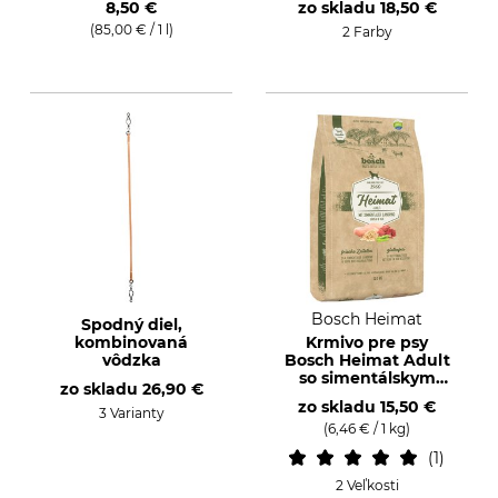
8,50 €
zo skladu
18,50 €
(85,00 € / 1 l)
2 Farby
Bosch Heimat
Spodný diel,
kombinovaná
Krmivo pre psy
vôdzka
Bosch Heimat Adult
so simentálskym
zo skladu
26,90 €
hovädzím mäsom
zo skladu
15,50 €
3 Varianty
(6,46 € / 1 kg)
1
2 Veľkosti