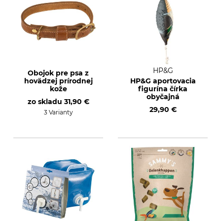
HP&G
Obojok pre psa z
hovädzej prírodnej
HP&G aportovacia
kože
figurína čírka
obyčajná
zo skladu
31,90 €
29,90 €
3 Varianty