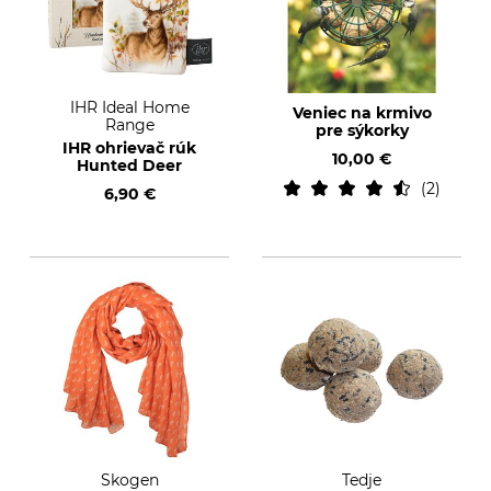
IHR Ideal Home
Veniec na krmivo
Range
pre sýkorky
IHR ohrievač rúk
10,00 €
Hunted Deer
2
6,90 €
Skogen
Tedje