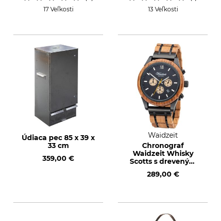
17 Veľkosti
13 Veľkosti
Waidzeit
Údiaca pec 85 x 39 x
33 cm
Chronograf
Waidzeit Whisky
359,00 €
Scotts s dreveným
náramkom
289,00 €