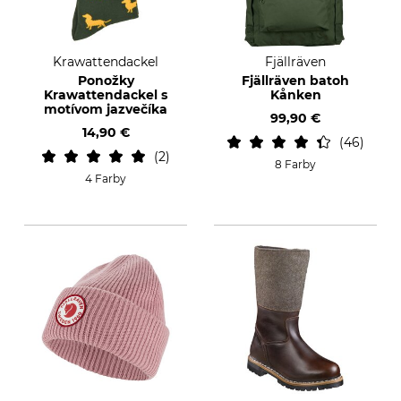
Krawattendackel
Fjällräven
Ponožky
Fjällräven batoh
Krawattendackel s
Kånken
motívom jazvečíka
99,90 €
14,90 €
46
2
8 Farby
4 Farby