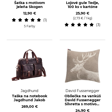
Šatka s motívom
Lojové gule Tedje,
jeleňa Skogen
100 ks v kartóne
12,90 €
25,90 €
(2,73 € / 1 kg)
1
3
5 Farby
Jagdhund
David Fussenegger
Taška na notebook
Obliečka na vankúš
Jagdhund Jakob
David Fussenegger
Silvretta s motívom
269,00 €
jeleňa
24,90 €