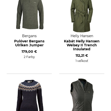
Bergans
Helly Hansen
Pulóver Bergans
Kabát Helly Hansen
Ulriken Jumper
Welsey II Trench
Insulated
179,00 €
112,21 €
2 Farby
1 veľkosť