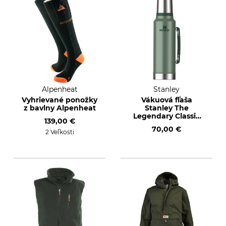
Alpenheat
Stanley
Vyhrievané ponožky
Vákuová fľaša
z bavlny Alpenheat
Stanley The
Legendary Classic
139,00 €
Bottle 1,4 litra
70,00 €
2 Veľkosti