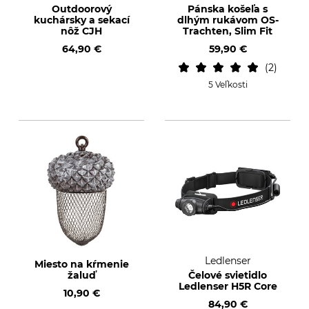
Outdoorový
Pánska košeľa s
kuchársky a sekací
dlhým rukávom OS-
nôž CJH
Trachten, Slim Fit
64,90 €
59,90 €
2
5 Veľkosti
Ledlenser
Miesto na kŕmenie
žaluď
Čelové svietidlo
Ledlenser H5R Core
10,90 €
84,90 €