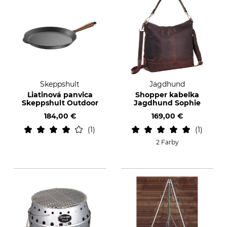
Skeppshult
Jagdhund
Liatinová panvica
Shopper kabelka
Skeppshult Outdoor
Jagdhund Sophie
184,00 €
169,00 €
1
1
2 Farby