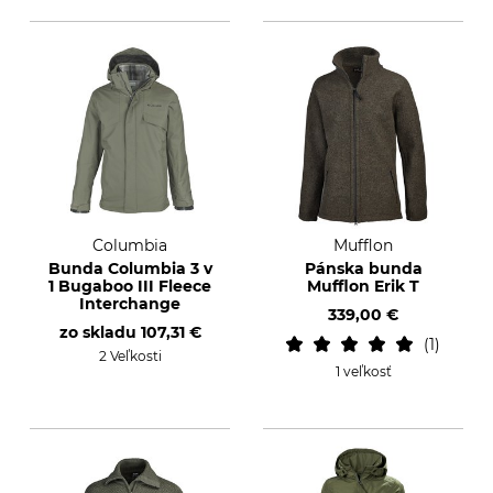
Columbia
Mufflon
Bunda Columbia 3 v
Pánska bunda
1 Bugaboo III Fleece
Mufflon Erik T
Interchange
339,00 €
zo skladu
107,31 €
1
2 Veľkosti
1 veľkosť