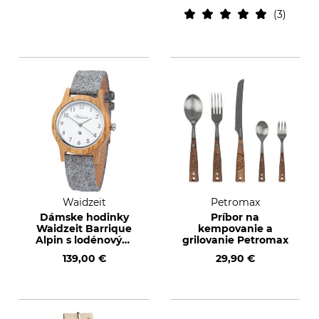
3
Waidzeit
Petromax
Dámske hodinky
Príbor na
Waidzeit Barrique
kempovanie a
Alpin s lodénovým
grilovanie Petromax
remienkom
139,00 €
29,90 €