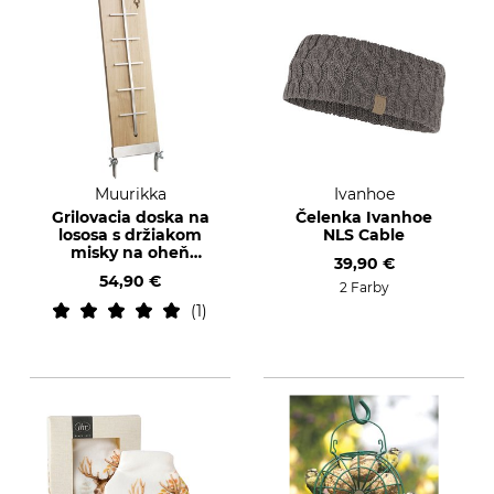
Muurikka
Ivanhoe
Grilovacia doska na
Čelenka Ivanhoe
lososa s držiakom
NLS Cable
misky na oheň
39,90 €
Muurikka
54,90 €
2 Farby
1