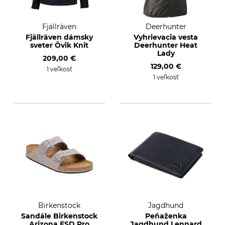
Fjällräven
Deerhunter
Fjällräven dámsky
Vyhrievacia vesta
sveter Övik Knit
Deerhunter Heat
Lady
209,00 €
129,00 €
1 veľkosť
1 veľkosť
Birkenstock
Jagdhund
Sandále Birkenstock
Peňaženka
Arizona ESD Pro
Jagdhund Lennard