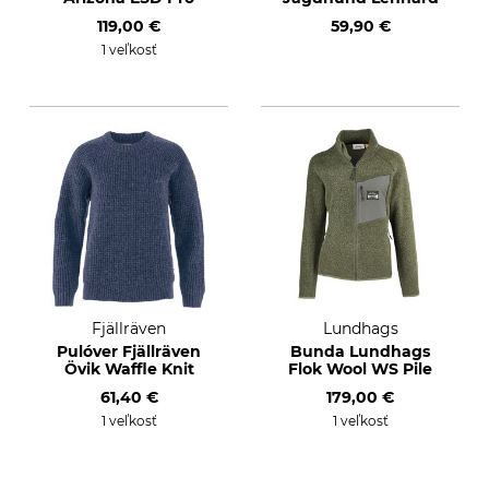
119,00 €
59,90 €
1 veľkosť
Fjällräven
Lundhags
Pulóver Fjällräven
Bunda Lundhags
Övik Waffle Knit
Flok Wool WS Pile
61,40 €
179,00 €
1 veľkosť
1 veľkosť