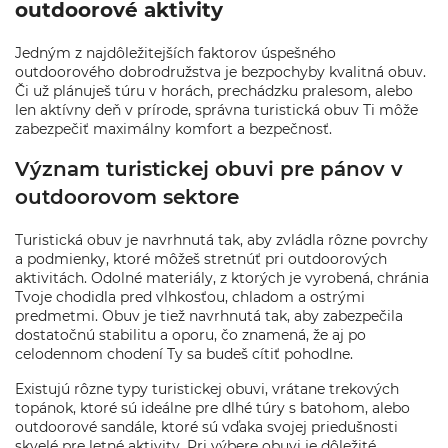
outdoorové aktivity
Jedným z najdôležitejších faktorov úspešného
outdoorového dobrodružstva je bezpochyby kvalitná obuv.
Či už plánuješ túru v horách, prechádzku pralesom, alebo
len aktívny deň v prírode, správna turistická obuv Ti môže
zabezpečiť maximálny komfort a bezpečnosť.
Význam turistickej obuvi pre pánov v
outdoorovom sektore
Turistická obuv je navrhnutá tak, aby zvládla rôzne povrchy
a podmienky, ktoré môžeš stretnúť pri outdoorových
aktivitách. Odolné materiály, z ktorých je vyrobená, chránia
Tvoje chodidla pred vlhkosťou, chladom a ostrými
predmetmi. Obuv je tiež navrhnutá tak, aby zabezpečila
dostatočnú stabilitu a oporu, čo znamená, že aj po
celodennom chodení Ty sa budeš cítiť pohodlne.
Existujú rôzne typy turistickej obuvi, vrátane trekových
topánok, ktoré sú ideálne pre dlhé túry s batohom, alebo
outdoorové sandále, ktoré sú vďaka svojej priedušnosti
skvelé pre letné aktivity. Pri výbere obuvi je dôležité