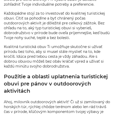
zohľadniť Tvoje individuálne potreby a preferencie.
Každopádne stojí za to investovať do kvalitnej turistickej
obuvi. Cítiť sa pohodlne a byť chránený počas
outdoorových aktivít je dôležité pre celkový zážitok. Bez
ohľadu na to, aký typ turistickej obuvi si vyberieš,
dobrodružstvo v prírode bude oveľa príjemnejšie, keď budú
Tvoje nohy suché, teplé a bez bolesti.
Kvalitná turistická obuv Ti umožňuje skutočne si užívať
prírodu bez toho, aby si musel stále myslieť na to, kde
kročíš. Idúca pred tebou cesta je vždy záhadou. Ale s
dobrou obuvou môžeš bez obáv kráčať vpred a užívať si
každú minútu svojho dobrodružstva.
Použitie a oblasti uplatnenia turistickej
obuvi pre pánov v outdoorových
aktivitách
Ahoj, milovník outdoorových aktivít! Či už si zamilovaný do
horských túr, rýchlej chôdze terénom alebo len rád tráviš
čas v prírode, kľúčovým komponentom tvojej výbavy je