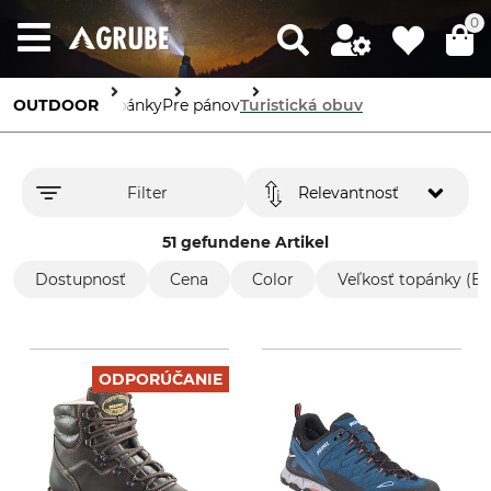
0
OUTDOOR
Topánky
Pre pánov
Turistická obuv
Filter
Relevantnosť
51 gefundene Artikel
Dostupnosť
Cena
Color
Veľkosť topánky (EÚ
ODPORÚČANIE