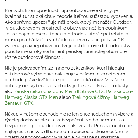
Pre tých, ktorí uprednostňujú outdoorové aktivity, je
kvalitná turistická obuv neoddeliteľnou súčasťou vybavenia.
Ako správne upozorňuje náš produktový manažér Outdoor,
"v outdoorovom prostredí je obuv viac než len doplnkom.
Je to spojenie medzi tebou a prírodou, ktorá spotrebitelia
musia prechádzať bez ohľadu na terén alebo počasie." K
výberu správnej obuvi pre tvoje outdoorové dobrodružstvá
ponúkame široký sortiment pánskej turistickej obuvi pre
rôzne outdoorové činnosti.
Nie je prekvapením, že mnoho zákazníkov, ktorí hľadajú
outdoorové vybavenie, nakupuje v našom internetovom
obchode práve kvôli kategórii Turistická obuv. V našom
doterajšom výbere sa nachádzajú také špičkové produkty
ako
Pánska celoročná obuv Meindl Stowe GTX
,
Pánska obuv
Hanwag Alaska GTX Men
alebo
Trekingové čižmy Hanwag
Zentauri GTX
.
Nákup v našom obchode nie je len o jednoduchom výbere a
rýchlej dodávke, ale aj o zabezpečení tvojho komfortu a
bezpečnosti pri outdoorových aktivitách. Ponúkame iba tie
najlepšie značky s dlhoročnou tradíciou a skúsenosťami v
oblasti outdoorového vybavenia. Súčasne sa snažíme