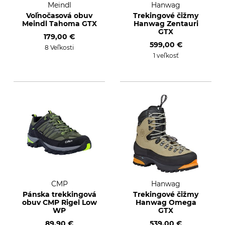
Meindl
Hanwag
Voľnočasová obuv
Trekingové čižmy
Meindl Tahoma GTX
Hanwag Zentauri
GTX
179,00 €
599,00 €
8 Veľkosti
1 veľkosť
CMP
Hanwag
Pánska trekkingová
Trekingové čižmy
obuv CMP Rigel Low
Hanwag Omega
WP
GTX
89,90 €
539,00 €