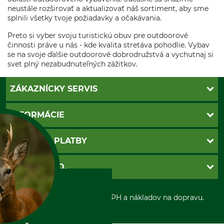
neustále rozširovať a aktualizovať náš sortiment, aby sme
splnili všetky tvoje požiadavky a očakávania.
Preto si vyber svoju turistickú obuv pre outdoorové
činnosti práve u nás - kde kvalita stretáva pohodlie. Vybav
se na svoje ďalšie outdoorové dobrodružstvá a vychutnaj si
svet plný nezabudnuteľných zážitkov.
ZÁKAZNÍCKY SERVIS
Kontakt
INFORMÁCIE
Katalógy
Newsletter
Povinné údaje
SPÔSOBY PLATBY
Nastavenia súborov cookie
Obchodné podmienky
Ochrana osobnych udajov
Dobierka
GRUBE S.R.O.
Otváracie hodiny
Platba vopred
Zrušenie objednávky
Sepa-inkaso
O nás
*Všetky ceny sú vrátane DPH a nákladov na dopravu.
Osobný odber
Predajňa
Kolektív GRUBE