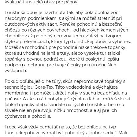
kvalitná turistická obuv pre pánov.
Turistická obuv je navrhnutá tak, aby bola odolná voči
náročným podmienkam, s akými sa môžeš stretnúť pri
outdoorových aktivitách. Ponúka pohodlnú a bezpečnú
chôdzu po rôznych povrchoch - od hladkých kamenistých
chodníkov až po drsný nerovný terén. Záleží na tvojom
štýle a preferenciách, ktorý typ turistickej obuvi si vyberieš.
Môžeš sa rozhodnúť pre pohodlné nízke trekové topánky,
ktoré sú vhodné na ľahšie túry, alebo vysoké turistické
topánky s pevnou podrážkou, ktoré ti poskytnú lepšiu
podporu a ochranu pre tvoje členky pri náročnejších
výšľapoch.
Pokud obľubuješ dlhé túry, skús nepromokavé topánky s
technológiou Gore-Tex. Táto vodeodolná a dýchajúca
membrána ti pomôže udržať nohy v suchu bez ohľadu na
počasie. A ak sa rád pohybuješ rýchlo a ľahko, môžeš skúsiť
ľahké topánky alebo sandále na rýchlu turistiku. Tieto sú
skvelé nielen pre svoju nízku hmotnosť, ale aj pre ich
dýchavosť a pohodlie.
Treba však vždy pamätať na to, že bez ohľadu na typ
turistickej obuvi by mal byť pohodlný a dobre sedieť. Mali