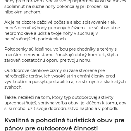
nohy pred mrazom. Vďaka svojej nepromokavosti sa môžeš
spoľahnúť na suché nohy dokonca aj pri brodení sa
hlbokým snehom.
Ak je na obzore daždivé počasie alebo splavovanie riek,
budeš oceniť výhody gumených čižiem. Tie sú absolútne
nepromokavé a udržia tvoje nohy v suchu aj v
najnáročnejších podmienkach.
Poltopenky sú ideálnou voľbou pre chodníky a terény s
menšími nerovnosťami. Ponúkajú dobrý komfort, štýl a
zároveň dostatočnú oporu pre tvoju nohu.
Outdoorové členkové čižmy sú zase stvorené pre
náročnejšie terény. Ich vysoký strih chráni členky pred
vyvrtnutím a poskytuje stabilitu aj na strmých a skalnatých
svahoch.
Takže, nezáleží na tom, ktorý typ outdoorovej aktivity
uprednostňuješ, správna voľba obuvi je kľúčom k tomu, aby
si si mohol užiť svoje dobrodružstvo naplno a v pohodlí.
Kvalitná a pohodlná turistická obuv pre
pánov pre outdoorové činnosti