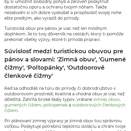
by si umožniť slobodný pohyb a zároveň poskytnúť
dostatočnú oporu a ochranu tvojim nôham. Takže
nezabudni si ich dobre vyskúšať a prispôsobiť svojej nohe
ešte predtým, ako vyrazíš do prírody.
Turistická obuv pre pánov je viac než len módnym
doplnkom. Je to tvoj dôverník na cestách, ktorý ti pomôže
prekonať všetky výzvy, ktoré ti príroda pripraví.
Súvislosť medzi turistickou obuvou pre
pánov a slovami: 'Zimná obuv', 'Gumené
čižmy', 'Poltopánky', 'Outdoorové
členkové čižmy'
Keď sa odhodláš na túru do prírody či dobrodružstvo v
outdoorovom prostredí, kvalitná a vhodná obuv je viac než
dôležitá. Zahŕňa široké škály typov, vrátane
zimnej obuvi
,
gumených čižiem
,
poltopeniek
a
outdoorových členkových
čižiem
.
Pri plánovaní zimnej výpravy je zimná obuv tou správnou
voľbou. Poskytuje potrebnú teplotnú izoláciu a chráni tvoje