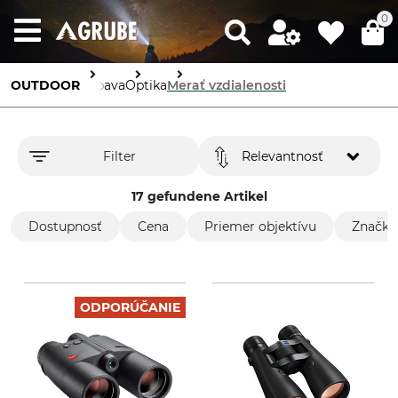
0
OUTDOOR
Výbava
Optika
Merať vzdialenosti
Filter
Relevantnosť
17 gefundene Artikel
Dostupnosť
Cena
Priemer objektívu
Značka
ODPORÚČANIE