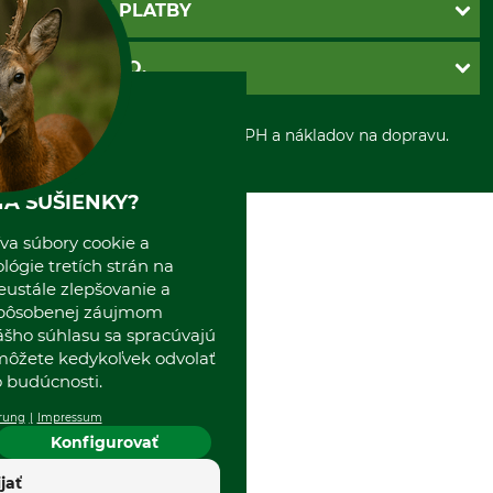
Povinné údaje
SPÔSOBY PLATBY
Nastavenia súborov cookie
Obchodné podmienky
Ochrana osobnych udajov
Dobierka
GRUBE S.R.O.
Otváracie hodiny
Platba vopred
Zrušenie objednávky
Sepa-inkaso
O nás
*Všetky ceny sú vrátane DPH a nákladov na dopravu.
Osobný odber
Predajňa
Kolektív GRUBE
Naše pobočky v Európe
A SUŠIENKY?
va súbory cookie a
ógie tretích strán na
eustále zlepšovanie a
spôsobenej záujmom
ášho súhlasu sa spracúvajú
 môžete kedykoľvek odvolať
 budúcnosti.
rung
Impressum
Konfigurovať
ijať