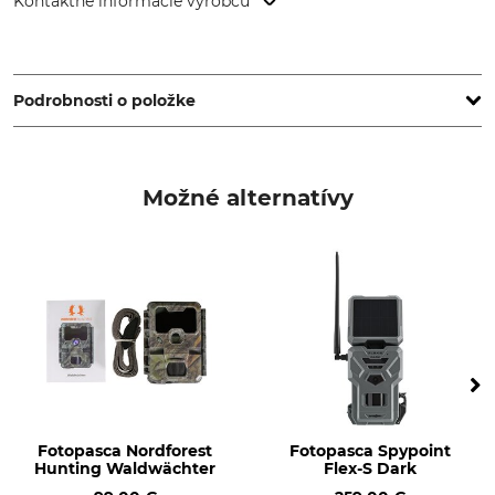
Kontaktné informácie výrobcu
EUROHUNT GmbH, Harzblick 25, 99768 Harztor, Germany,
www.eurohunt.eu
Podrobnosti o položke
Napätie batérie
Energetická kapacita
7,4 V
5700 mAh
Možné alternatívy
Značka
Typ produktu
Spypoint
Akumulátor
Označenie modelu
Technológia
LIT-22
lítium
Fotopasca Nordforest
Fotopasca Spypoint
Hunting Waldwächter
Flex-S Dark