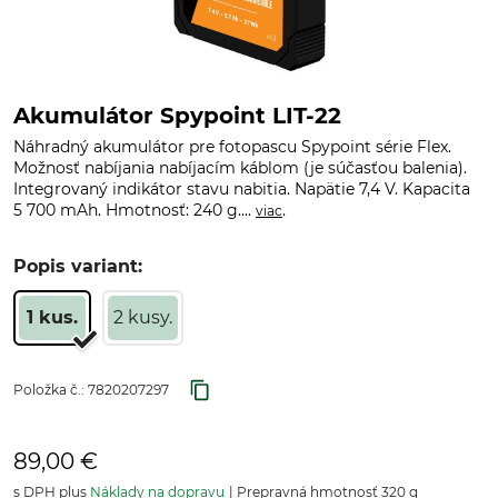
Akumulátor Spypoint LIT-22
Náhradný akumulátor pre fotopascu Spypoint série Flex.
Možnosť nabíjania nabíjacím káblom (je súčasťou balenia).
Integrovaný indikátor stavu nabitia. Napätie 7,4 V. Kapacita
5 700 mAh. Hmotnosť: 240 g....
.
viac
Popis variant:
1 kus.
2 kusy.
Položka č.:
7820207297
89,00 €
s DPH plus
Náklady na dopravu
Prepravná hmotnosť 320 g