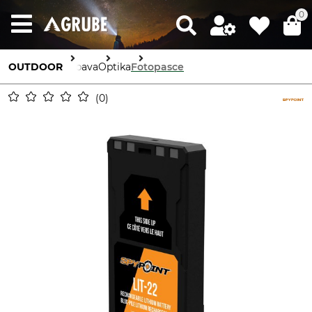
0
OUTDOOR
Výbava
Optika
Fotopasce
0