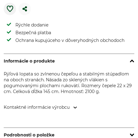
Rýchle dodanie
Bezpečná platba
Ochrana kupujúceho v dôveryhodných obchodoch
Informácie o produkte
Rýľová lopata so zvlnenou čepeľou a stabilným stúpadlom
na oboch stranách. Násada zo sklených vlákien s
pogumovanými plochami rukovätí. Rozmery čepele 22 x 29
cm. Celková dĺžka 145 cm. Hmotnosť: 2100 g.
Kontaktné informácie výrobcu
FLORA Wilh. Förster GmbH & Co. KG, Schmidtsiepen 3,
58553 Halver, Germany, www.flora.biz
Podrobnosti o položke