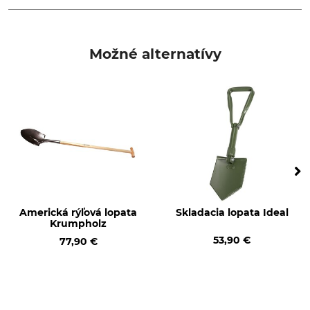
Typ produktu
Výroba
Americká rýľová lopata
Made in USA
Možné alternatívy
Dĺžka
145 cm
Americká rýľová lopata
Skladacia lopata Ideal
Krumpholz
53,90 €
77,90 €