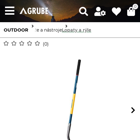
0
OUTDOOR
Nože a nástroje
Lopaty a rýle
0