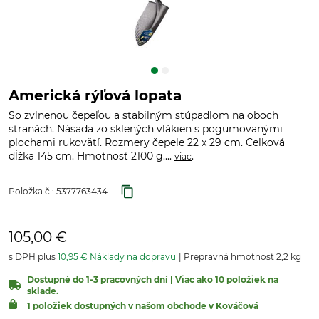
Americká rýľová lopata
So zvlnenou čepeľou a stabilným stúpadlom na oboch
stranách. Násada zo sklených vlákien s pogumovanými
plochami rukovätí. Rozmery čepele 22 x 29 cm. Celková
dĺžka 145 cm. Hmotnosť 2100 g....
.
viac
Položka č.:
5377763434
105,00 €
s DPH plus
10,95 € Náklady na dopravu
Prepravná hmotnosť 2,2 kg
Dostupné do 1-3 pracovných dní | Viac ako 10 položiek na
sklade.
1 položiek dostupných v našom obchode v Kováčová