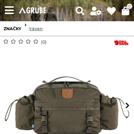
0
ZNAČKY
Fjällräven
0