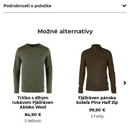
Podrobnosti o položke
Značka
Typ produktu
Fjällräven
Bedrová kapsa
Možné alternatívy
Označenie modelu
Zvršok
Singi Hip Pack 10
65% Polyester
35% Bavlna
Zvršok 2
Krmivo
100% polyamid
100% polyamid
Tričko s dlhým
Fjällräven pánska
rukávom Fjällräven
košeľa Pine Half Zip
Abisko Wool
99,90 €
84,90 €
2 Farby
5 Veľkosti