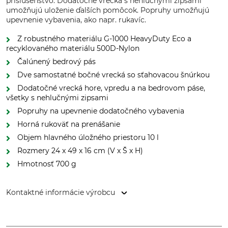
príslušenstvo. Dodatočné vrecká s nehlučnými zipsami
umožňujú uloženie ďalších pomôcok. Popruhy umožňujú
upevnenie vybavenia, ako napr. rukavíc.
Z robustného materiálu G-1000 HeavyDuty Eco a
recyklovaného materiálu 500D-Nylon
Čalúnený bedrový pás
Dve samostatné bočné vrecká so sťahovacou šnúrkou
Dodatočné vrecká hore, vpredu a na bedrovom páse,
všetky s nehlučnými zipsami
Popruhy na upevnenie dodatočného vybavenia
Horná rukoväť na prenášanie
Objem hlavného úložného priestoru 10 l
Rozmery 24 x 49 x 16 cm (V x Š x H)
Hmotnosť 700 g
Kontaktné informácie výrobcu
Fenix Outdoor E-Com AB, Brogatan 141, 894 35 Själevad,
Sweden, www.fjallraven.com