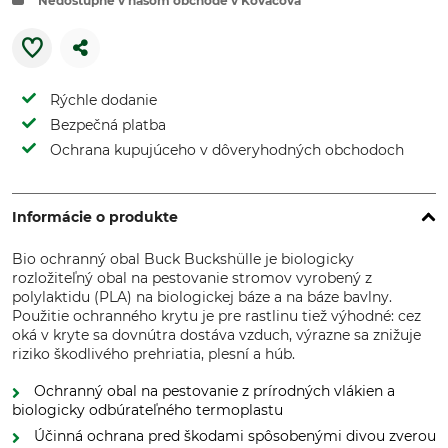
Nedostupné v našom obchode v Kováčová
Rýchle dodanie
Bezpečná platba
Ochrana kupujúceho v dôveryhodných obchodoch
Informácie o produkte
Bio ochranný obal Buck Buckshülle je biologicky
rozložiteľný obal na pestovanie stromov vyrobený z
polylaktidu (PLA) na biologickej báze a na báze bavlny.
Použitie ochranného krytu je pre rastlinu tiež výhodné: cez
oká v kryte sa dovnútra dostáva vzduch, výrazne sa znižuje
riziko škodlivého prehriatia, plesní a húb.
Ochranný obal na pestovanie z prírodných vlákien a
biologicky odbúrateľného termoplastu
Účinná ochrana pred škodami spôsobenými divou zverou