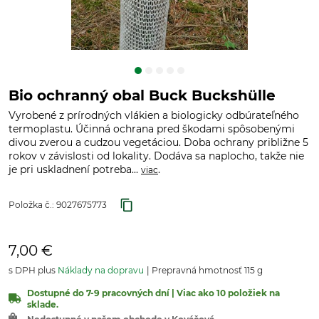
Bio ochranný obal Buck Buckshülle
Vyrobené z prírodných vlákien a biologicky odbúrateľného
termoplastu. Účinná ochrana pred škodami spôsobenými
divou zverou a cudzou vegetáciou. Doba ochrany približne 5
rokov v závislosti od lokality. Dodáva sa naplocho, takže nie
je pri uskladnení potreba...
.
viac
Položka č.:
9027675773
7,00 €
s DPH plus
Náklady na dopravu
Prepravná hmotnosť 115 g
Dostupné do 7-9 pracovných dní | Viac ako 10 položiek na
sklade.