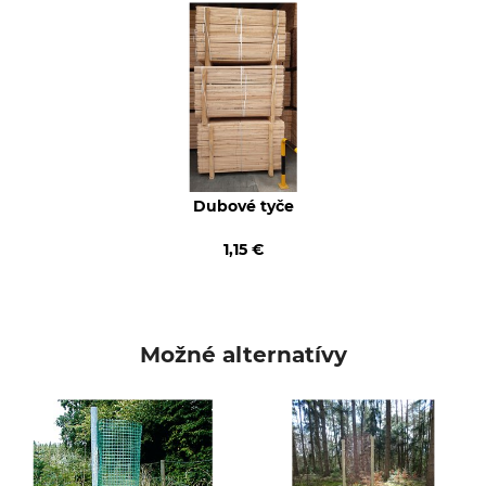
Buckshülle
Made in Germany
Priemer
Výška
10 cm
120 cm
Dubové tyče
1,15 €
Možné alternatívy