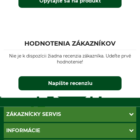
Opýtajte sa na produkt
HODNOTENIA ZÁKAZNÍKOV
Nie je k dispozícii žiadna recenzia zákazníka. Udeľte prvé
hodnotenie!
Napíšte recenziu
ZÁKAZNÍCKY SERVIS
Kontakt
INFORMÁCIE
Katalógy