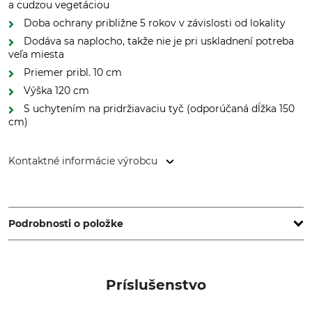
a cudzou vegetáciou
Doba ochrany približne 5 rokov v závislosti od lokality
Dodáva sa naplocho, takže nie je pri uskladnení potreba
veľa miesta
Priemer pribl. 10 cm
Výška 120 cm
S uchytením na pridržiavaciu tyč (odporúčaná dĺžka 150
cm)
Kontaktné informácie výrobcu
Buck GmbH & Co. KG, Benzstr. 1, 71149 Bondorf, Germany,
www.buck-tsp.com
Podrobnosti o položke
Značka
Typ produktu
Buck
Bio ochranný obal
Príslušenstvo
Označenie modelu
Výroba