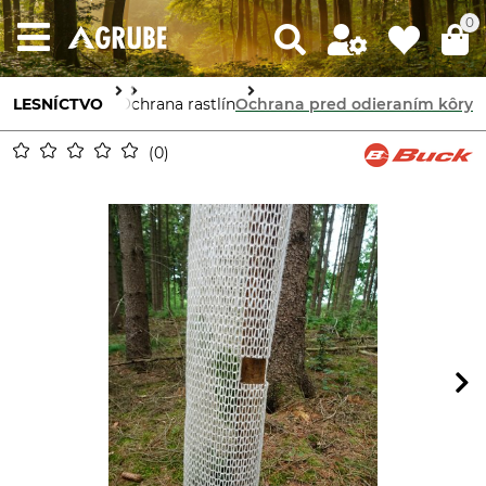
0
LESNÍCTVO
Ochrana lesa
Ochrana rastlín
Ochrana pred odieraním kôry
0