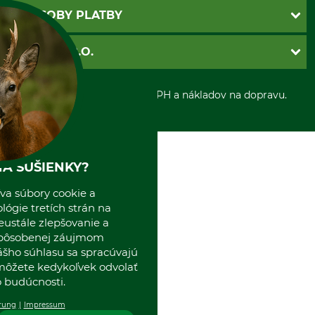
Newsletter
Povinné údaje
SPÔSOBY PLATBY
Nastavenia súborov cookie
Obchodné podmienky
Ochrana osobnych udajov
Dobierka
GRUBE S.R.O.
Otváracie hodiny
Platba vopred
Zrušenie objednávky
Sepa-inkaso
O nás
*Všetky ceny sú vrátane DPH a nákladov na dopravu.
Osobný odber
Predajňa
Kolektív GRUBE
Naše pobočky v Európe
A SUŠIENKY?
va súbory cookie a
ógie tretích strán na
eustále zlepšovanie a
spôsobenej záujmom
ášho súhlasu sa spracúvajú
 môžete kedykoľvek odvolať
 budúcnosti.
rung
Impressum