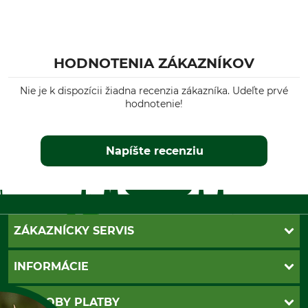
HODNOTENIA ZÁKAZNÍKOV
Nie je k dispozícii žiadna recenzia zákazníka. Udeľte prvé
hodnotenie!
Napíšte recenziu
ZÁKAZNÍCKY SERVIS
Kontakt
INFORMÁCIE
Katalógy
Newsletter
Povinné údaje
SPÔSOBY PLATBY