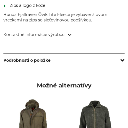
Zips a logo z kože
Bunda Fjällräven Övik Lite Fleece je vybavená dvomi
vreckami na zips so sieťovinovou podšívkou.
Kontaktné informácie výrobcu
Fenix Outdoor E-Com AB, Brogatan 141, 894 35 Själevad,
Sweden, www.fjallraven.com
Podrobnosti o položke
Značka
Typ produktu
Fjällräven
Bunda
Možné alternatívy
Označenie modelu
Zvršok
Övik Lite Fleece
100% Polyester
Krmivo
Netextilné diely živočíšneho
pôvodu
100% Polyester
Áno