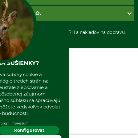
Nastavenia súborov cookie
Obchodné podmienky
Ochrana osobnych udajov
Dobierka
GRUBE S.R.O.
Otváracie hodiny
Platba vopred
Zrušenie objednávky
Sepa-inkaso
O nás
*Všetky ceny sú vrátane DPH a nákladov na dopravu.
Osobný odber
Predajňa
Kolektív GRUBE
Naše pobočky v Európe
A SUŠIENKY?
va súbory cookie a
ógie tretích strán na
eustále zlepšovanie a
spôsobenej záujmom
ášho súhlasu sa spracúvajú
 môžete kedykoľvek odvolať
 budúcnosti.
rung
Impressum
Konfigurovať