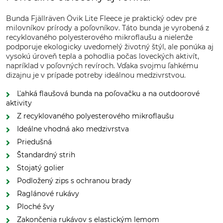
Bunda Fjällräven Övik Lite Fleece je praktický odev pre
milovníkov prírody a poľovníkov. Táto bunda je vyrobená z
recyklovaného polyesterového mikroflaušu a nielenže
podporuje ekologicky uvedomelý životný štýl, ale ponúka aj
vysokú úroveň tepla a pohodlia počas loveckých aktivít,
napríklad v poľovných revíroch. Vďaka svojmu ľahkému
dizajnu je v prípade potreby ideálnou medzivrstvou.
Ľahká flaušová bunda na poľovačku a na outdoorové
aktivity
Z recyklovaného polyesterového mikroflaušu
Ideálne vhodná ako medzivrstva
Priedušná
Štandardný strih
Stojatý golier
Podložený zips s ochranou brady
Raglánové rukávy
Ploché švy
Zakončenia rukávov s elastickým lemom