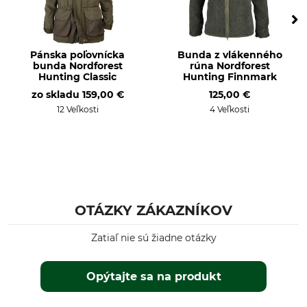
Pranie
Bielenie
40 °C farebná bielizeň
Nebieľte
Pánska poľovnícka
Bunda z vlákenného
Sušenie
Žehlenie
bunda Nordforest
rúna Nordforest
Nesušte v sušičke
Nežehlite
Hunting Classic
Hunting Finnmark
zo skladu
159,00 €
125,00 €
Profesionálna starostlivosť
Priedušnosť
12 Veľkosti
4 Veľkosti
o textílie
stredný
Nečistite nasucho
Pre
Ročné obdobie
Páni
celoročne
Kapucňa
Strih
OTÁZKY ZÁKAZNÍKOV
Nie
regular
Zatiaľ nie sú žiadne otázky
Farba
Konfekčná veľkosť
deep forest
M
Opýtajte sa na produkt