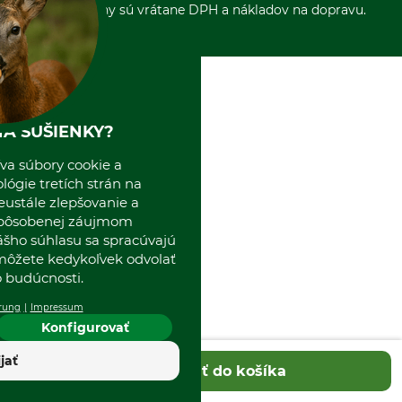
*Všetky ceny sú vrátane DPH a nákladov na dopravu.
Osobný odber
Predajňa
Kolektív GRUBE
Naše pobočky v Európe
A SUŠIENKY?
va súbory cookie a
ógie tretích strán na
eustále zlepšovanie a
spôsobenej záujmom
ášho súhlasu sa spracúvajú
 môžete kedykoľvek odvolať
 budúcnosti.
rung
Impressum
Konfigurovať
ijať
Pridať do košíka