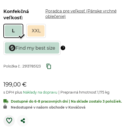
Poradca pre veľkosť (Pánske vrchné
Konfekčná
oblečenie)
veľkosť:
L
XXL
Položka č.:
2913785123
199,00 €
s DPH plus
Náklady na dopravu
Prepravná hmotnosť 1,175 kg
Dostupné do 6-8 pracovných dní | Na sklade zostalo 3 položiek.
Nedostupné v našom obchode v Kováčová