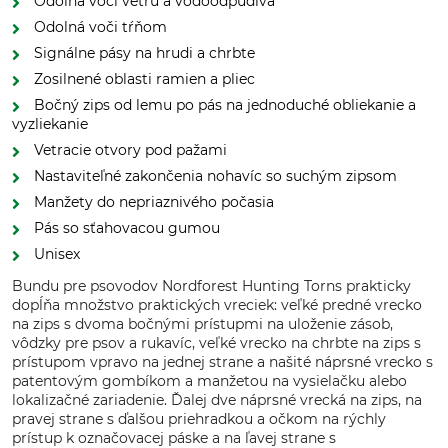
Odolná voči vetru a vodoodpudivá
Odolná voči tŕňom
Signálne pásy na hrudi a chrbte
Zosilnené oblasti ramien a pliec
Bočný zips od lemu po pás na jednoduché obliekanie a
vyzliekanie
Vetracie otvory pod pažami
Nastaviteľné zakončenia nohavíc so suchým zipsom
Manžety do nepriaznivého počasia
Pás so sťahovacou gumou
Unisex
Bundu pre psovodov Nordforest Hunting Torns prakticky
dopĺňa množstvo praktických vreciek: veľké predné vrecko
na zips s dvoma bočnými prístupmi na uloženie zásob,
vôdzky pre psov a rukavíc, veľké vrecko na chrbte na zips s
prístupom vpravo na jednej strane a našité náprsné vrecko s
patentovým gombíkom a manžetou na vysielačku alebo
lokalizačné zariadenie. Ďalej dve náprsné vrecká na zips, na
pravej strane s ďalšou priehradkou a očkom na rýchly
prístup k označovacej páske a na ľavej strane s