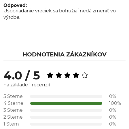
Odpoveď:
Usporiadanie vreciek sa bohužiaľ nedá zmeniť vo
výrobe.
HODNOTENIA ZÁKAZNÍKOV
4.0 / 5
na základe 1 recenzií
5 Sterne
0%
4 Sterne
100%
3 Sterne
0%
2 Sterne
0%
1 Stern
0%