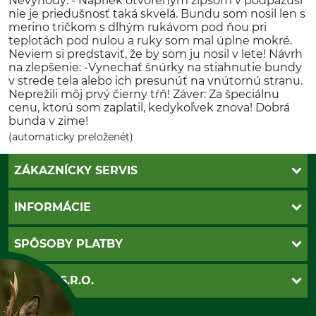
Nevýhody: - Napriek otvoreným zipsom v podpazuší
nie je priedušnosť taká skvelá. Bundu som nosil len s
merino tričkom s dlhým rukávom pod ňou pri
teplotách pod nulou a ruky som mal úplne mokré.
Neviem si predstaviť, že by som ju nosil v lete! Návrh
na zlepšenie: -Vynechať šnúrky na stiahnutie bundy
v strede tela alebo ich presunúť na vnútornú stranu.
Neprežili môj prvý čierny tŕň! Záver: Za špeciálnu
cenu, ktorú som zaplatil, kedykoľvek znova! Dobrá
bunda v zime!
(automaticky preloženét)
ZÁKAZNÍCKY SERVIS
Kontakt
INFORMÁCIE
Katalógy
Newsletter
Povinné údaje
SPÔSOBY PLATBY
Nastavenia súborov cookie
Obchodné podmienky
Ochrana osobnych udajov
Dobierka
GRUBE S.R.O.
Otváracie hodiny
Platba vopred
Zrušenie objednávky
Sepa-inkaso
O nás