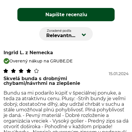
Napíšte recenziu
Zoradené podľa:
Relevantnosť
Ingrid L.
z Nemecka
Overený nákup na GRUBE.DE
15.01.2024
Skvelá bunda s drobnými
chybami/návrhmi na zlepšenie
Bundu sa mi podarilo kúpiť v špeciálnej ponuke, a
teda za atraktívnu cenu. Plusy: -Strih bundy je veľmi
dobrý, dostatočne dlhý, aby udržal chrbát v suchu a
stále umožňoval plnú pohyblivosť. Plná pohyblivosť
je daná. - Pevný materiál - Dobré rozloženie a
organizácia vreciek - Vysoký golier - Predný zips sa dá
otvoriť doširoka - Pohodlné v každom prípade!