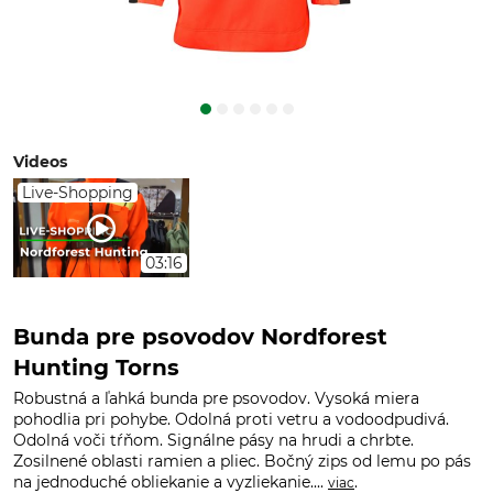
Videos
Live-Shopping
03:16
Bunda pre psovodov Nordforest
Hunting Torns
Robustná a ľahká bunda pre psovodov. Vysoká miera
pohodlia pri pohybe. Odolná proti vetru a vodoodpudivá.
Odolná voči tŕňom. Signálne pásy na hrudi a chrbte.
Zosilnené oblasti ramien a pliec. Bočný zips od lemu po pás
na jednoduché obliekanie a vyzliekanie....
.
viac