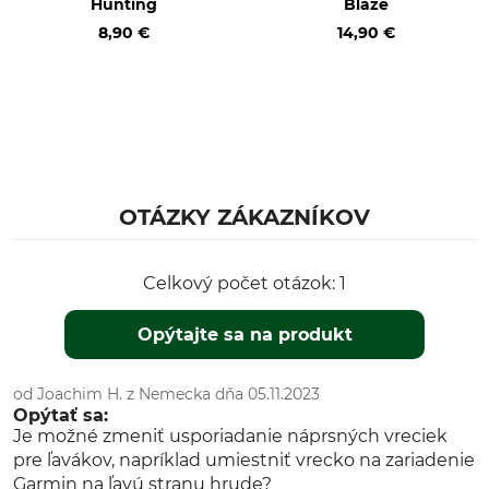
Hunting
Blaze
odpudzujúci vodu
Odolná voči vetru
8,90 €
14,90 €
Výroba
Farba
Made in Slovakia
signal orange
Konfekčná veľkosť
L
OTÁZKY ZÁKAZNÍKOV
Celkový počet otázok: 1
Opýtajte sa na produkt
od Joachim H. z Nemecka dňa 05.11.2023
Opýtať sa:
Je možné zmeniť usporiadanie náprsných vreciek
pre ľavákov, napríklad umiestniť vrecko na zariadenie
Garmin na ľavú stranu hrude?