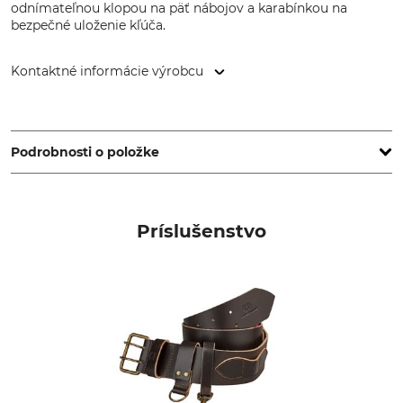
odnímateľnou klopou na päť nábojov a karabínkou na
bezpečné uloženie kľúča.
Kontaktné informácie výrobcu
Grube KG, Hützeler Damm 38, 29646 Bispingen, Germany,
www.grube.de
Podrobnosti o položke
Značka
Typ produktu
Nordforest Hunting
Bunda pre psovodov
Príslušenstvo
Označenie modelu
Zvršok
Torns
100% Polyester
Zvršok 2
Krmivo
50% Bavlna
100% Polyester
50% Polyester
Lemovanie
Pranie