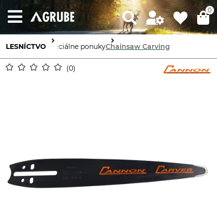
0
LESNÍCTVO
Špeciálne ponuky
Chainsaw Carving
0