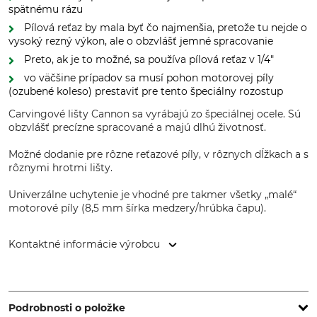
spätnému rázu
Pílová reťaz by mala byť čo najmenšia, pretože tu nejde o
vysoký rezný výkon, ale o obzvlášť jemné spracovanie
Preto, ak je to možné, sa používa pílová reťaz v 1/4"
vo väčšine prípadov sa musí pohon motorovej píly
(ozubené koleso) prestaviť pre tento špeciálny rozostup
Carvingové lišty Cannon sa vyrábajú zo špeciálnej ocele. Sú
obzvlášť precízne spracované a majú dlhú životnosť.
Možné dodanie pre rôzne reťazové píly, v rôznych dĺžkach a s
rôznymi hrotmi lišty.
Univerzálne uchytenie je vhodné pre takmer všetky „malé“
motorové píly (8,5 mm šírka medzery/hrúbka čapu).
Kontaktné informácie výrobcu
Grube KG, Hützeler Damm 38, 29646 Bispingen, Germany,
www.grube.de
Podrobnosti o položke