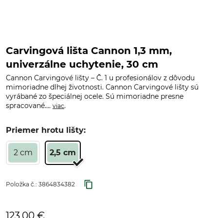
Carvingová lišta Cannon 1,3 mm,
univerzálne uchytenie, 30 cm
Cannon Carvingové lišty – Č. 1 u profesionálov z dôvodu
mimoriadne dlhej životnosti. Cannon Carvingové lišty sú
vyrábané zo špeciálnej ocele. Sú mimoriadne presne
spracované....
.
viac
Priemer hrotu lišty:
2 cm
2,5 cm
Položka č.:
3864834382
123,00 €