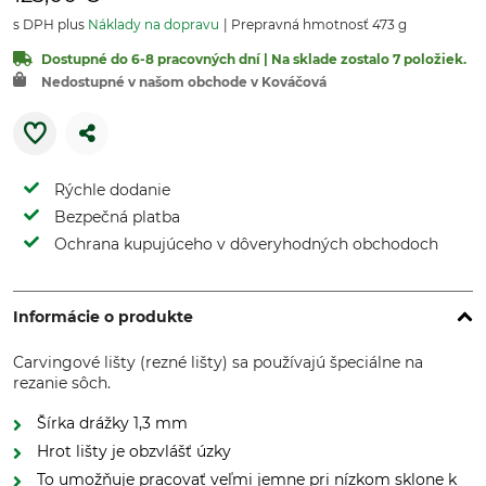
s DPH plus
Náklady na dopravu
Prepravná hmotnosť 473 g
Dostupné do 6-8 pracovných dní | Na sklade zostalo 7 položiek.
Nedostupné v našom obchode v Kováčová
Rýchle dodanie
Bezpečná platba
Ochrana kupujúceho v dôveryhodných obchodoch
Informácie o produkte
Carvingové lišty (rezné lišty) sa používajú špeciálne na
rezanie sôch.
Šírka drážky 1,3 mm
Hrot lišty je obzvlášť úzky
To umožňuje pracovať veľmi jemne pri nízkom sklone k