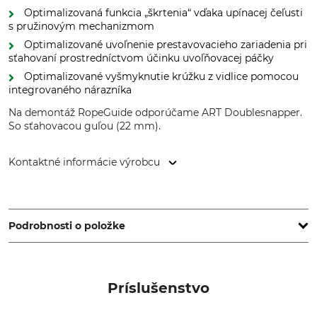
Optimalizovaná funkcia „škrtenia“ vďaka upínacej čeľusti
s pružinovým mechanizmom
Optimalizované uvoľnenie prestavovacieho zariadenia pri
sťahovaní prostredníctvom účinku uvoľňovacej páčky
Optimalizované vyšmyknutie krúžku z vidlice pomocou
integrovaného nárazníka
Na demontáž RopeGuide odporúčame ART Doublesnapper.
So sťahovacou guľou (22 mm).
Kontaktné informácie výrobcu
ART GmbH, Pilotenstr. 2, 49419 Wagenfeld, Germany,
www.climb-art.de
Podrobnosti o položke
Norma
Značka
EN 795 B
ART
Príslušenstvo
Typ produktu
Označenie modelu