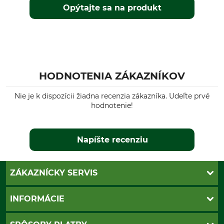
Opýtajte sa na produkt
HODNOTENIA ZÁKAZNÍKOV
Nie je k dispozícii žiadna recenzia zákazníka. Udeľte prvé
hodnotenie!
Napíšte recenziu
ZÁKAZNÍCKY SERVIS
Kontakt
INFORMÁCIE
Katalógy
Newsletter
Povinné údaje