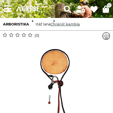
0
ARBORISTIKA
Montáž lana
Chránič kambia
0