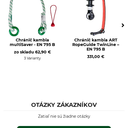
Chránič kambia
Chránič kambia ART
multiSaver - EN 795 B
RopeGuide TwinLine –
EN 795 B
zo skladu
62,90 €
331,00 €
3 Varianty
OTÁZKY ZÁKAZNÍKOV
Zatiaľ nie sú žiadne otázky