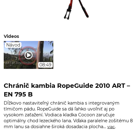
Videos
Návod
08:49
Chránič kambia RopeGuide 2010 ART –
EN 795 B
Dĺžkovo nastaviteľný chránič kambia s integrovaným
tlmičom pádu. RopeGuide sa dá ľahko uvoľniť aj po
vysokom zaťažení. Vodiaca kladka Cocoon zaručuje
optimálny chod lezeckého lana. Vďaka paralelne zošitému 8
mm lanu sa dosiahne široká dosadacia plocha...
.
viac