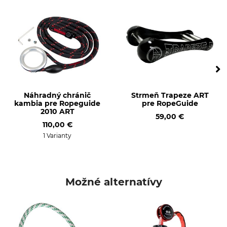
Chránič kambia
RopeGuide 2010
Výroba
Made in Germany
Náhradný chránič
Strmeň Trapeze ART
kambia pre Ropeguide
pre RopeGuide
2010 ART
59,00 €
110,00 €
1 Varianty
Možné alternatívy