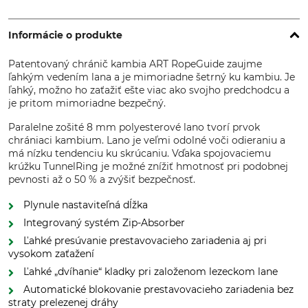
Informácie o produkte
Patentovaný chránič kambia ART RopeGuide zaujme
ľahkým vedením lana a je mimoriadne šetrný ku kambiu. Je
ľahký, možno ho zaťažiť ešte viac ako svojho predchodcu a
je pritom mimoriadne bezpečný.
Paralelne zošité 8 mm polyesterové lano tvorí prvok
chrániaci kambium. Lano je veľmi odolné voči odieraniu a
má nízku tendenciu ku skrúcaniu. Vďaka spojovaciemu
krúžku TunnelRing je možné znížiť hmotnosť pri podobnej
pevnosti až o 50 % a zvýšiť bezpečnosť.
Plynule nastaviteľná dĺžka
Integrovaný systém Zip-Absorber
Ľahké presúvanie prestavovacieho zariadenia aj pri
vysokom zaťažení
Ľahké „dvíhanie“ kladky pri založenom lezeckom lane
Automatické blokovanie prestavovacieho zariadenia bez
straty prelezenej dráhy