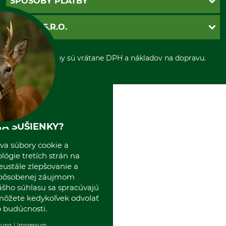
SPÔSOBY PLATBY
Nastavenia súborov cookie
Obchodné podmienky
Ochrana osobnych udajov
Dobierka
GRUBE S.R.O.
Otváracie hodiny
Platba vopred
Zrušenie objednávky
Sepa-inkaso
O nás
*Všetky ceny sú vrátane DPH a nákladov na dopravu.
Osobný odber
Predajňa
Kolektív GRUBE
Naše pobočky v Európe
A SUŠIENKY?
va súbory cookie a
ógie tretích strán na
eustále zlepšovanie a
spôsobenej záujmom
ášho súhlasu sa spracúvajú
 môžete kedykoľvek odvolať
 budúcnosti.
rung
Impressum