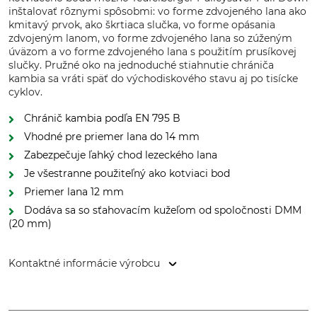
inštalovať rôznymi spôsobmi: vo forme zdvojeného lana ako
kmitavý prvok, ako škrtiaca slučka, vo forme opásania
zdvojeným lanom, vo forme zdvojeného lana so zúženým
úväzom a vo forme zdvojeného lana s použitím prusíkovej
slučky. Pružné oko na jednoduché stiahnutie chrániča
kambia sa vráti späť do východiskového stavu aj po tisícke
cyklov.
Chránič kambia podľa EN 795 B
Vhodné pre priemer lana do 14 mm
Zabezpečuje ľahký chod lezeckého lana
Je všestranne použiteľný ako kotviaci bod
Priemer lana 12 mm
Dodáva sa so sťahovacím kužeľom od spoločnosti DMM
(20 mm)
Kontaktné informácie výrobcu
Teufelberger Holding Aktiengesellschaft, Vogelweiderstr. 50,
4600 Wels, Austria, www.teufelberger.com