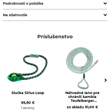
Podrobnosti o položke
Na stiahnutie
Norma
Značka
EN 795 B
Teufelberger
Vyhlásenie o zhode | EU-DoC_Teufelberger-Pulleysaver-Pull-Down_56-808_intl_01012023.pdf
Typ produktu
Označenie modelu
Príslušenstvo
Chránič kambia
Pulleysaver Pull Down
Výroba
Dĺžka
Made in Czech Republic
250 cm
Hmotnosť
600 g
Slučka Sirius Loop
Náhradné lano pre
chránič kambia
Teufelberger
95,90 €
pulleySaver
zo skladu
91,00 €
1 Varianty