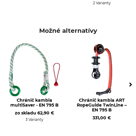
2 Varianty
Možné alternatívy
Chránič kambia
Chránič kambia ART
multiSaver - EN 795 B
RopeGuide TwinLine –
EN 795 B
zo skladu
62,90 €
331,00 €
3 Varianty