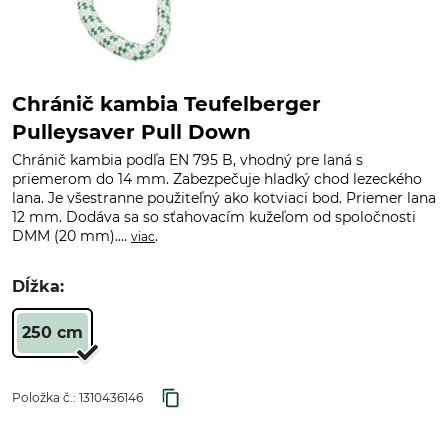
Chránič kambia Teufelberger
Pulleysaver Pull Down
Chránič kambia podľa EN 795 B, vhodný pre laná s
priemerom do 14 mm. Zabezpečuje hladký chod lezeckého
lana. Je všestranne použiteľný ako kotviaci bod. Priemer lana
12 mm. Dodáva sa so sťahovacím kužeľom od spoločnosti
DMM (20 mm)....
.
viac
Dĺžka:
250 cm
Položka č.:
1310436146