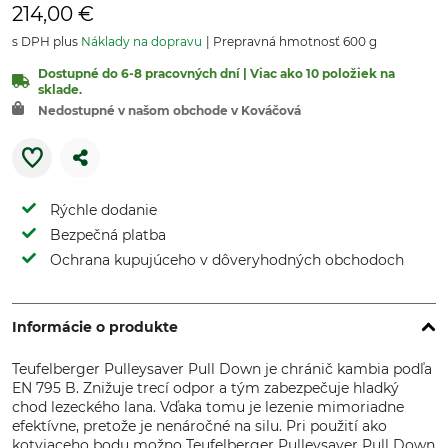
214,00 €
s DPH plus
Náklady na dopravu
Prepravná hmotnosť 600 g
Dostupné do 6-8 pracovných dní | Viac ako 10 položiek na
sklade.
Nedostupné v našom obchode v Kováčová
Rýchle dodanie
Bezpečná platba
Ochrana kupujúceho v dôveryhodných obchodoch
Informácie o produkte
Teufelberger Pulleysaver Pull Down je chránič kambia podľa
EN 795 B. Znižuje trecí odpor a tým zabezpečuje hladký
chod lezeckého lana. Vďaka tomu je lezenie mimoriadne
efektívne, pretože je nenáročné na silu. Pri použití ako
kotviaceho bodu možno Teufelberger Pulleysaver Pull Down