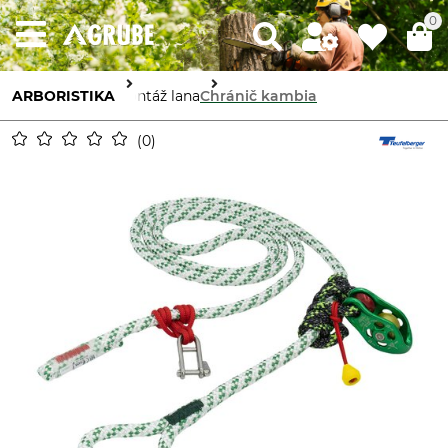
0
ARBORISTIKA
Montáž lana
Chránič kambia
0