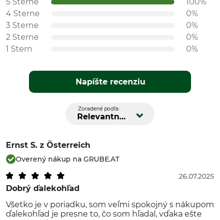
5 Sterne
100%
4 Sterne
0%
3 Sterne
0%
2 Sterne
0%
1 Stern
0%
Napíšte recenziu
Zoradené podľa:
Relevantnosť
Ernst S.
z Österreich
Overený nákup na GRUBE.AT
26.07.2025
Dobrý ďalekohľad
Všetko je v poriadku, som veľmi spokojný s nákupom
ďalekohľad je presne to, čo som hľadal, vďaka ešte