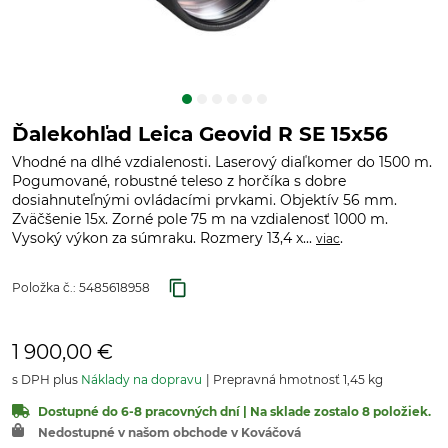
Ďalekohľad Leica Geovid R SE 15x56
Vhodné na dlhé vzdialenosti. Laserový diaľkomer do 1500 m.
Pogumované, robustné teleso z horčíka s dobre
dosiahnuteľnými ovládacími prvkami. Objektív 56 mm.
Zväčšenie 15x. Zorné pole 75 m na vzdialenosť 1000 m.
Vysoký výkon za súmraku. Rozmery 13,4 x...
.
viac
Položka č.:
5485618958
1 900,00 €
s DPH plus
Náklady na dopravu
Prepravná hmotnosť 1,45 kg
Dostupné do 6-8 pracovných dní | Na sklade zostalo 8 položiek.
Nedostupné v našom obchode v Kováčová