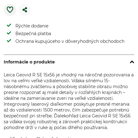
Rýchle dodanie
Bezpečná platba
Ochrana kupujúceho v dôveryhodných obchodoch
Informácie o produkte
Leica Geovid R SE 15x56 je vhodný na náročné pozorovania a
lov na veľmi veľké vzdialenosti. Vďaka silnému 15-
násobnému zväčšeniu a pôsobivej stabilite obrazu možno
presne rozpoznať aj malé detaily v rozľahlých krajinách –
ideálne na zameriavanie zveri na veľké vzdialenosti.
Integrovaný laserový diaľkomer poskytuje presné merania
až do vzdialenosti 1500 metrov, čím zabezpečuje potrebnú
bezpečnosť pri streľbe. Ďalekohľad Leica Geovid R SE 15x56
sa vďaka svojej robustnej a zároveň praktickej konštrukcii
pohodlne drží v ruke aj počas dlhého používania.