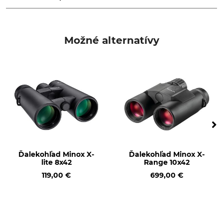
Faktor súmraku
Zorné pole na 1000 m
28,2
75 navyše
Možné alternatívy
Spádové územie
Výstupná pupila
5,9 navyše
3,7 mm
Priemer objektívu
Optické zväčšenie (x-
násobné)
56 mm
15
Merať vzdialenosti
Vodotesné do
Áno
5 navyše
Ďalekohľad Minox X-
Ďalekohľad Minox X-
Dioptrická korekcia
Ohnisková vzdialenosť
lite 8x42
Range 10x42
zrenice
4 dpt
119,00 €
15 mm
699,00 €
Značka
Vhodné pre ľudí, ktorí nosia
okuliare
Leica
Áno