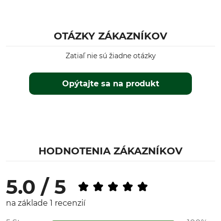
Typ produktu
Označenie modelu
Ďalekohľad
Geovid R SE 15x56
OTÁZKY ZÁKAZNÍKOV
Hmotnosť
Výroba
1260 g
Made in Portugal
Zatiaľ nie sú žiadne otázky
Dĺžka
Šírka
Opýtajte sa na produkt
13,4 cm
21 cm
Výška
7 cm
HODNOTENIA ZÁKAZNÍKOV
5.0 / 5
na základe 1 recenzií