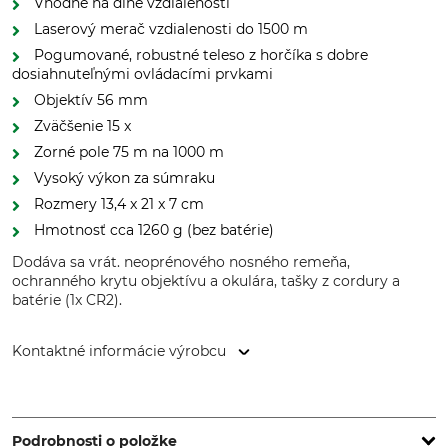
Vhodné na dlhé vzdialenosti
Laserový merač vzdialenosti do 1500 m
Pogumované, robustné teleso z horčíka s dobre
dosiahnuteľnými ovládacími prvkami
Objektív 56 mm
Zväčšenie 15 x
Zorné pole 75 m na 1000 m
Vysoký výkon za súmraku
Rozmery 13,4 x 21 x 7 cm
Hmotnosť cca 1260 g (bez batérie)
Dodáva sa vrát. neoprénového nosného remeňa,
ochranného krytu objektívu a okulára, tašky z cordury a
batérie (1x CR2).
Kontaktné informácie výrobcu
Leica Camera AG, Am Leitz-Park 5, 35578 Wetzlar, Germany,
www.leica-camera.com
Podrobnosti o položke