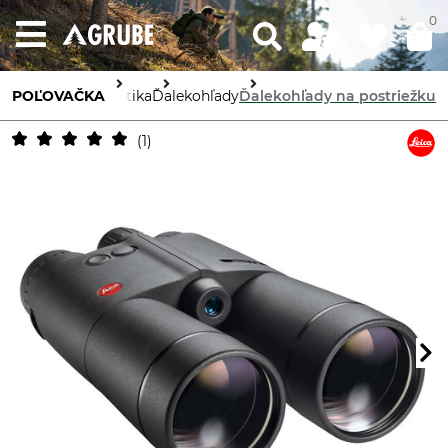
0
POĽOVAČKA
Optika
Ďalekohľady
Ďalekohľady na postriežku
1