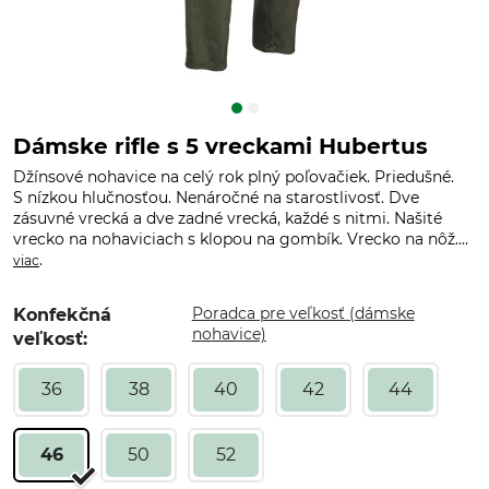
Dámske rifle s 5 vreckami Hubertus
Džínsové nohavice na celý rok plný poľovačiek. Priedušné.
S nízkou hlučnosťou. Nenáročné na starostlivosť. Dve
zásuvné vrecká a dve zadné vrecká, každé s nitmi. Našité
vrecko na nohaviciach s klopou na gombík. Vrecko na nôž....
.
viac
Poradca pre veľkosť (dámske
Konfekčná
nohavice)
veľkosť:
36
38
40
42
44
46
50
52