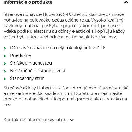
Informácie o produkte
Strečové nohavice Hubertus 5-Pocket sú klasické džínsové
nohavice na poľovačku počas celého roka. Vysoko kvalitný
bavlnený materiál poskytuje príjemný komfort pri nosení.
Vďaka podielu elastanu sú džínsy elastické a kopírujú každý
váš pohyb, takže sú vhodné aj na tie najaktívnejšie lovy.
Džínsové nohavice na celý rok plný poľovačiek
Priedušné
S nízkou hlučnosťou
Nenáročné na starostlivosť
Štandardný strih
Strečové džínsy Hubertus 5-Pocket majú dve zásuvné vrecká
a dve zadné vrecká, každé s nitmi. Dodatočne majú našité
vrecko na nohaviciach s klopou na gombík, ako aj vrecko na
nôž.
Kontaktné informácie výrobcu