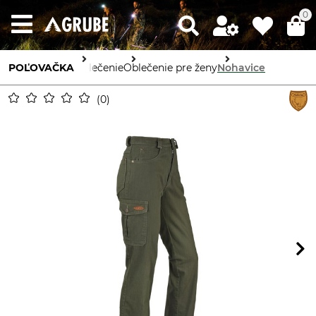
0
POĽOVAČKA
Oblečenie
Oblečenie pre ženy
Nohavice
0