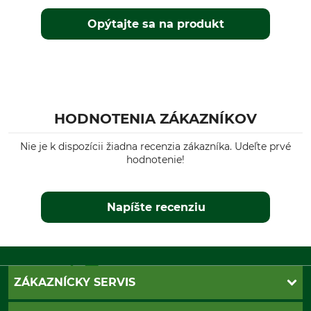
Opýtajte sa na produkt
Vlastnosti
Pre
Komfortný pás
Dámy
Podšitá
Membrána
Termoizolačné vlastnosti
Ročné obdobie
HODNOTENIA ZÁKAZNÍKOV
Strih
Jeseň
regular
Nie je k dispozícii žiadna recenzia zákazníka. Udeľte prvé
Zima
hodnotenie!
Nepremokavosť
Odolnosť voči vetru
nepremokavá
Odolný voči vetru
Napíšte recenziu
Výroba
Farba
Made in Europe
Olivovo-čierna
Konfekčná veľkosť
36
ZÁKAZNÍCKY SERVIS