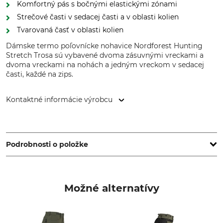
Komfortný pás s bočnými elastickými zónami
Strečové časti v sedacej časti a v oblasti kolien
Tvarovaná časť v oblasti kolien
Dámske termo poľovnícke nohavice Nordforest Hunting
Stretch Trosa sú vybavené dvoma zásuvnými vreckami a
dvoma vreckami na nohách a jedným vreckom v sedacej
časti, každé na zips.
Kontaktné informácie výrobcu
Grube KG, Hützeler Damm 38, 29646 Bispingen, Germany,
www.grube.de
Podrobnosti o položke
Značka
Typ produktu
Nordforest Hunting
Termo poľovnícke nohavice
Možné alternatívy
Označenie modelu
Zvršok
Stretch Trosa
65% Polyester