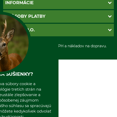
Kontakt
INFORMÁCIE
Katalógy
Newsletter
Povinné údaje
SPÔSOBY PLATBY
Nastavenia súborov cookie
Obchodné podmienky
Ochrana osobnych udajov
Dobierka
GRUBE S.R.O.
Otváracie hodiny
Platba vopred
Zrušenie objednávky
Sepa-inkaso
O nás
*Všetky ceny sú vrátane DPH a nákladov na dopravu.
Osobný odber
Predajňa
Kolektív GRUBE
Naše pobočky v Európe
A SUŠIENKY?
va súbory cookie a
ógie tretích strán na
eustále zlepšovanie a
spôsobenej záujmom
ášho súhlasu sa spracúvajú
 môžete kedykoľvek odvolať
 budúcnosti.