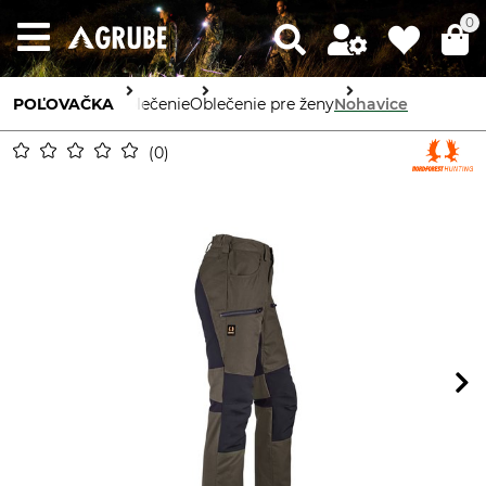
0
POĽOVAČKA
Oblečenie
Oblečenie pre ženy
Nohavice
0