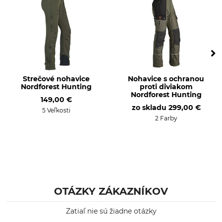
35% Bavlna
Krmivo
Lemovanie
100% Polyester
90% Polyester
10% Elastan
Membrána
Pranie
50% Polyester
30 °C farebná bielizeň
Strečové nohavice
Nohavice s ochranou
50% Polyuretán
Nordforest Hunting
proti diviakom
Nordforest Hunting
149,00 €
Bielenie
Sušenie
zo skladu
299,00 €
5 Veľkosti
Nebieľte
Nesušte v sušičke
2 Farby
Žehlenie
Profesionálna starostlivosť
o textílie
Žehlenie do 110 °C
Nečistite nasucho
Udalosť
Priedušnosť
Nadhánka
stredný
OTÁZKY ZÁKAZNÍKOV
Posed
Práce v revíre
Zatiaľ nie sú žiadne otázky
Nátlačkový lov