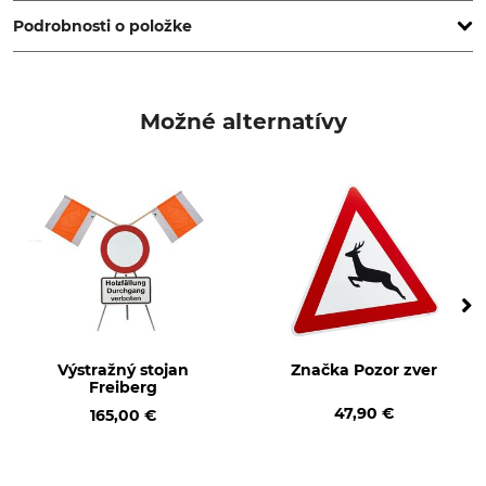
Podrobnosti o položke
Typ produktu
Výroba
Dodatočná značka
Made in Germany
Možné alternatívy
Výstražný stojan
Značka Pozor zver
Freiberg
47,90 €
165,00 €