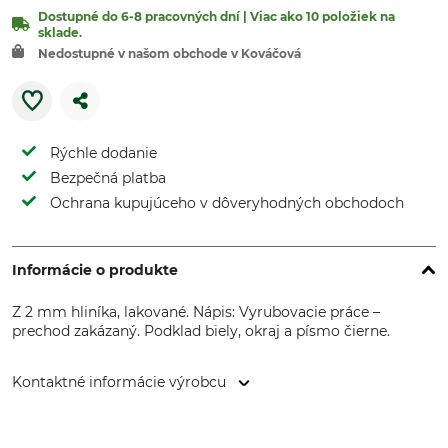
Dostupné do 6-8 pracovných dní | Viac ako 10 položiek na
sklade.
Nedostupné v našom obchode v Kováčová
Rýchle dodanie
Bezpečná platba
Ochrana kupujúceho v dôveryhodných obchodoch
Informácie o produkte
Z 2 mm hliníka, lakované. Nápis: Vyrubovacie práce –
prechod zakázaný. Podklad biely, okraj a písmo čierne.
Kontaktné informácie výrobcu
Max Jacob Schilderfabrik GmbH, Juri-Gagarin-Ring 11, 19370
Parchim, Germany, www.max-jacob.de