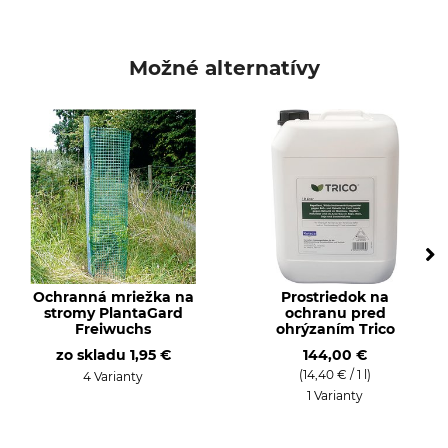
Možné alternatívy
Ochranná mriežka na
Prostriedok na
stromy PlantaGard
ochranu pred
Freiwuchs
ohrýzaním Trico
zo skladu
1,95 €
144,00 €
(14,40 € / 1 l)
4 Varianty
1 Varianty