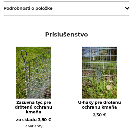
Pankow, Germany, www.wdm-deutenberg.com
Podrobnosti o položke
Typ produktu
Hmotnosť
Drôtená ochrana kmeňa
5,85 kg
Príslušenstvo
Výroba
Šírka
Made in Germany
100 cm
Výška
Hrúbka drôtu
150 cm
4,5 mm
Zásuvná tyč pre
U-háky pre drôtenú
drôtenú ochranu
ochranu kmeňa
kmeňa
2,30 €
zo skladu
3,50 €
2 Varianty