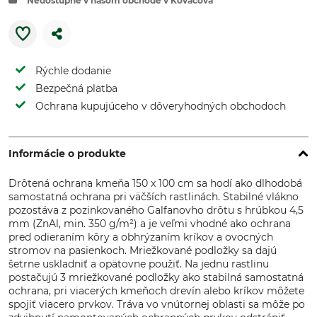
Nedostupné v našom obchode v Kováčová
Rýchle dodanie
Bezpečná platba
Ochrana kupujúceho v dôveryhodných obchodoch
Informácie o produkte
Drôtená ochrana kmeňa 150 x 100 cm sa hodí ako dlhodobá
samostatná ochrana pri väčších rastlinách. Stabilné vlákno
pozostáva z pozinkovaného Galfanovho drôtu s hrúbkou 4,5
mm (ZnAl, min. 350 g/m²) a je veľmi vhodné ako ochrana
pred odieraním kôry a obhrýzaním kríkov a ovocných
stromov na pasienkoch. Mriežkované podložky sa dajú
šetrne uskladniť a opätovne použiť. Na jednu rastlinu
postačujú 3 mriežkované podložky ako stabilná samostatná
ochrana, pri viacerých kmeňoch drevín alebo kríkov môžete
spojiť viacero prvkov. Tráva vo vnútornej oblasti sa môže po