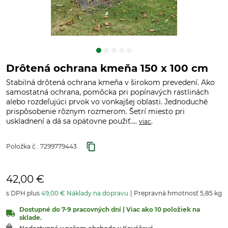
Drôtená ochrana kmeňa 150 x 100 cm
Stabilná drôtená ochrana kmeňa v širokom prevedení. Ako
samostatná ochrana, pomôcka pri popínavých rastlinách
alebo rozdeľujúci prvok vo vonkajšej oblasti. Jednoduché
prispôsobenie rôznym rozmerom. Šetrí miesto pri
uskladnení a dá sa opätovne použiť....
.
viac
Položka č.:
7299779443
42,00 €
s DPH plus
49,00 € Náklady na dopravu
Prepravná hmotnosť 5,85 kg
Dostupné do 7-9 pracovných dní | Viac ako 10 položiek na
sklade.