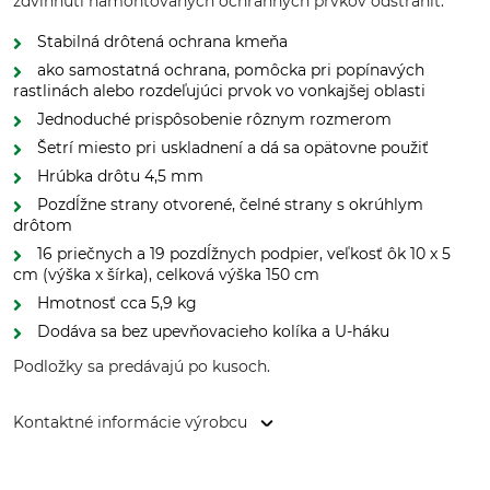
zdvihnutí namontovaných ochranných prvkov odstrániť.
Stabilná drôtená ochrana kmeňa
ako samostatná ochrana, pomôcka pri popínavých
rastlinách alebo rozdeľujúci prvok vo vonkajšej oblasti
Jednoduché prispôsobenie rôznym rozmerom
Šetrí miesto pri uskladnení a dá sa opätovne použiť
Hrúbka drôtu 4,5 mm
Pozdĺžne strany otvorené, čelné strany s okrúhlym
drôtom
16 priečnych a 19 pozdĺžnych podpier, veľkosť ôk 10 x 5
cm (výška x šírka), celková výška 150 cm
Hmotnosť cca 5,9 kg
Dodáva sa bez upevňovacieho kolíka a U-háku
Podložky sa predávajú po kusoch.
Kontaktné informácie výrobcu
WDM Deutenberg GmbH, Putlitzer Str. 8, 16928 Groß