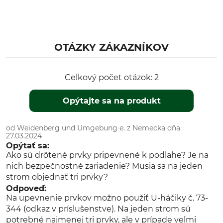
OTÁZKY ZÁKAZNÍKOV
Celkový počet otázok: 2
Opýtajte sa na produkt
od Weidenberg und Umgebung e. z Nemecka dňa
27.03.2024
Opýtať sa:
Ako sú drôtené prvky pripevnené k podlahe? Je na
nich bezpečnostné zariadenie? Musia sa na jeden
strom objednať tri prvky?
Odpoveď:
Na upevnenie prvkov možno použiť U-háčiky č. 73-
344 (odkaz v príslušenstve). Na jeden strom sú
potrebné najmenej tri prvky, ale v prípade veľmi