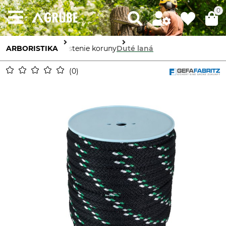
0
ARBORISTIKA
Zaistenie koruny
Duté laná
0