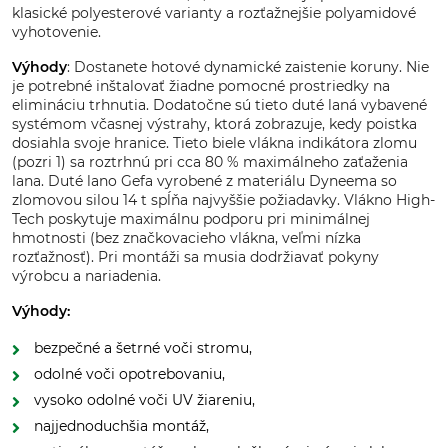
klasické polyesterové varianty a rozťažnejšie polyamidové
vyhotovenie.
Výhody
: Dostanete hotové dynamické zaistenie koruny. Nie
je potrebné inštalovať žiadne pomocné prostriedky na
elimináciu trhnutia. Dodatočne sú tieto duté laná vybavené
systémom včasnej výstrahy, ktorá zobrazuje, kedy poistka
dosiahla svoje hranice. Tieto biele vlákna indikátora zlomu
(pozri 1) sa roztrhnú pri cca 80 % maximálneho zaťaženia
lana. Duté lano Gefa vyrobené z materiálu Dyneema so
zlomovou silou 14 t spĺňa najvyššie požiadavky. Vlákno High-
Tech poskytuje maximálnu podporu pri minimálnej
hmotnosti (bez značkovacieho vlákna, veľmi nízka
rozťažnosť). Pri montáži sa musia dodržiavať pokyny
výrobcu a nariadenia.
Výhody:
bezpečné a šetrné voči stromu,
odolné voči opotrebovaniu,
vysoko odolné voči UV žiareniu,
najjednoduchšia montáž,