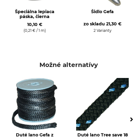
Špeciálna lepiaca
Šidlo Gefa
páska, čierna
zo skladu
21,30 €
10,10 €
(0,21 € / 1 m)
2 Varianty
Možné alternatívy
Duté lano Gefa z
Duté lano Tree save 18