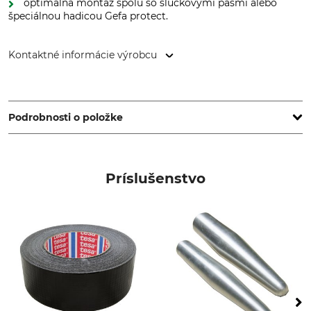
optimálna montáž spolu so slučkovými pásmi alebo
špeciálnou hadicou Gefa protect.
Kontaktné informácie výrobcu
GEFA Produkte Fabritz GmbH, Elbestr. 12, 47800 Krefeld,
Germany, www.gefafabritz.com
Podrobnosti o položke
Značka
Typ produktu
Gefa
duté lano
Príslušenstvo
Označenie modelu
Lámavá sila
Classic
8 t
Duševné vlastníctvo
Značkovacie vlákno
classic
zelená
Výroba
Dĺžka kotúča
Made in Germany
50 navyše