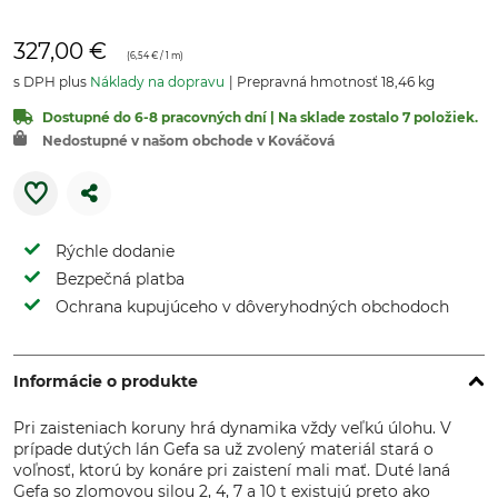
327,00 €
(
6,54 €
/ 1 m)
s DPH plus
Náklady na dopravu
Prepravná hmotnosť 18,46 kg
Dostupné do 6-8 pracovných dní | Na sklade zostalo 7 položiek.
Nedostupné v našom obchode v Kováčová
Rýchle dodanie
Bezpečná platba
Ochrana kupujúceho v dôveryhodných obchodoch
Informácie o produkte
Pri zaisteniach koruny hrá dynamika vždy veľkú úlohu. V
prípade dutých lán Gefa sa už zvolený materiál stará o
voľnosť, ktorú by konáre pri zaistení mali mať. Duté laná
Gefa so zlomovou silou 2, 4, 7 a 10 t existujú preto ako