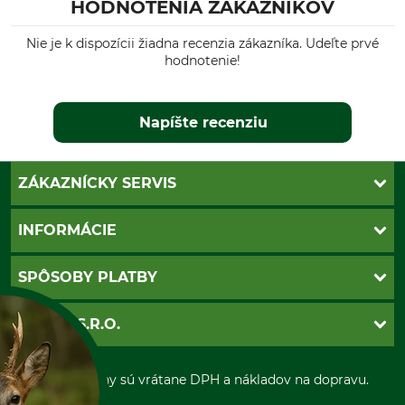
HODNOTENIA ZÁKAZNÍKOV
Nie je k dispozícii žiadna recenzia zákazníka. Udeľte prvé
hodnotenie!
Napíšte recenziu
ZÁKAZNÍCKY SERVIS
Kontakt
INFORMÁCIE
Katalógy
Newsletter
Povinné údaje
SPÔSOBY PLATBY
Nastavenia súborov cookie
Obchodné podmienky
Ochrana osobnych udajov
Dobierka
GRUBE S.R.O.
Otváracie hodiny
Platba vopred
Zrušenie objednávky
Sepa-inkaso
O nás
*Všetky ceny sú vrátane DPH a nákladov na dopravu.
Osobný odber
Predajňa