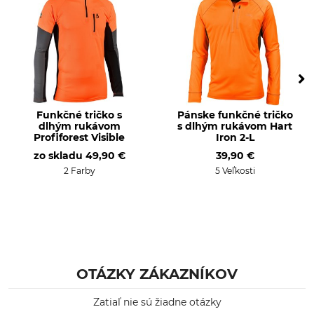
Funkčné tričko
Krátky rukáv HiVi UV 50+
Zvršok
Pranie
64% Polyester
60 °C farebná bielizeň
36% Lyocel
Bielenie
Sušenie
Nebieľte
Šetrné sušenie do 60 °C
Funkčné tričko s
Pánske funkčné tričko
dlhým rukávom
s dlhým rukávom Hart
Žehlenie
Profesionálna starostlivosť
Profiforest Visible
Iron 2-L
o textílie
Žehlenie do 110 °C
zo skladu
49,90 €
39,90 €
Nečistite nasucho
2 Farby
5 Veľkosti
Priedušnosť
Pre
vysoký
Páni
Životné prostredie
Výroba
Vyrobené v Európe
Made in Poland
Oeko-Tex
OTÁZKY ZÁKAZNÍKOV
Recyklovaný materiál
Zatiaľ nie sú žiadne otázky
Farba
Konfekčná veľkosť