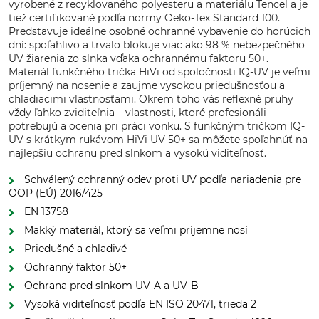
vyrobené z recyklovaného polyesteru a materiálu Tencel a je
tiež certifikované podľa normy Oeko-Tex Standard 100.
Predstavuje ideálne osobné ochranné vybavenie do horúcich
dní: spoľahlivo a trvalo blokuje viac ako 98 % nebezpečného
UV žiarenia zo slnka vďaka ochrannému faktoru 50+.
Materiál funkčného trička HiVi od spoločnosti IQ-UV je veľmi
príjemný na nosenie a zaujme vysokou priedušnosťou a
chladiacimi vlastnosťami. Okrem toho vás reflexné pruhy
vždy ľahko zviditeľnia – vlastnosti, ktoré profesionáli
potrebujú a ocenia pri práci vonku. S funkčným tričkom IQ-
UV s krátkym rukávom HiVi UV 50+ sa môžete spoľahnúť na
najlepšiu ochranu pred slnkom a vysokú viditeľnosť.
Schválený ochranný odev proti UV podľa nariadenia pre
OOP (EÚ) 2016/425
EN 13758
Mäkký materiál, ktorý sa veľmi príjemne nosí
Priedušné a chladivé
Ochranný faktor 50+
Ochrana pred slnkom UV-A a UV-B
Vysoká viditeľnosť podľa EN ISO 20471, trieda 2