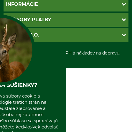
Kontakt
INFORMÁCIE
Katalógy
Newsletter
Povinné údaje
SPÔSOBY PLATBY
Nastavenia súborov cookie
Obchodné podmienky
Ochrana osobnych udajov
Dobierka
GRUBE S.R.O.
Otváracie hodiny
Platba vopred
Zrušenie objednávky
Sepa-inkaso
O nás
*Všetky ceny sú vrátane DPH a nákladov na dopravu.
Osobný odber
Predajňa
Kolektív GRUBE
Naše pobočky v Európe
A SUŠIENKY?
va súbory cookie a
ógie tretích strán na
eustále zlepšovanie a
spôsobenej záujmom
ášho súhlasu sa spracúvajú
 môžete kedykoľvek odvolať