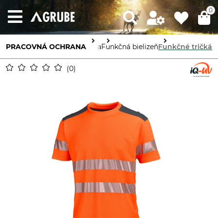
0
PRACOVNÁ OCHRANA
Ochrana tela
Funkčná bielizeň
Funkčné tričká
0