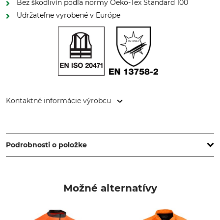
Bez škodlivín podľa normy Oeko-Tex Standard 100
Udržateľne vyrobené v Európe
Kontaktné informácie výrobcu
iQ-Company AG, Am Klingenweg 12, 65396 Walluf,
Germany, www.iq-uv.com
Podrobnosti o položke
Norma
Značka
EN 13758
IQ-UV
Možné alternatívy
EN ISO 20471
Typ produktu
Označenie modelu