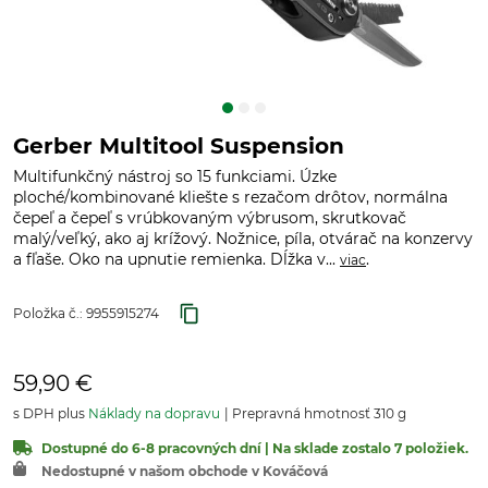
Gerber Multitool Suspension
Multifunkčný nástroj so 15 funkciami. Úzke
ploché/kombinované kliešte s rezačom drôtov, normálna
čepeľ a čepeľ s vrúbkovaným výbrusom, skrutkovač
malý/veľký, ako aj krížový. Nožnice, píla, otvárač na konzervy
a fľaše. Oko na upnutie remienka. Dĺžka v...
.
viac
Položka č.:
9955915274
59,90 €
s DPH plus
Náklady na dopravu
Prepravná hmotnosť 310 g
Dostupné do 6-8 pracovných dní | Na sklade zostalo 7 položiek.
Nedostupné v našom obchode v Kováčová