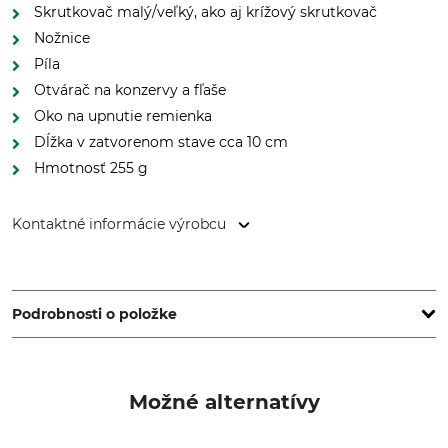
Skrutkovač malý/veľký, ako aj krížový skrutkovač
Nožnice
Píla
Otvárač na konzervy a fľaše
Oko na upnutie remienka
Dĺžka v zatvorenom stave cca 10 cm
Hmotnosť 255 g
Kontaktné informácie výrobcu
Fiskars Online Oy Ab, Keilaniementie 10, 02151 Espoo,
Finland, www.fiskars.com
Podrobnosti o položke
Značka
Typ produktu
Gerber
Multitool
Možné alternatívy