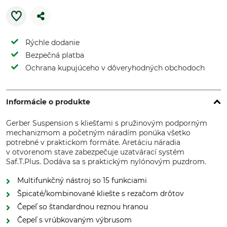
Rýchle dodanie
Bezpečná platba
Ochrana kupujúceho v dôveryhodných obchodoch
Informácie o produkte
Gerber Suspension s kliešťami s pružinovým podporným
mechanizmom a početným náradím ponúka všetko
potrebné v praktickom formáte. Aretáciu náradia
v otvorenom stave zabezpečuje uzatvárací systém
Saf.T.Plus. Dodáva sa s praktickým nylónovým puzdrom.
Multifunkčný nástroj so 15 funkciami
Špicaté/kombinované kliešte s rezačom drôtov
Čepeľ so štandardnou reznou hranou
Čepeľ s vrúbkovaným výbrusom