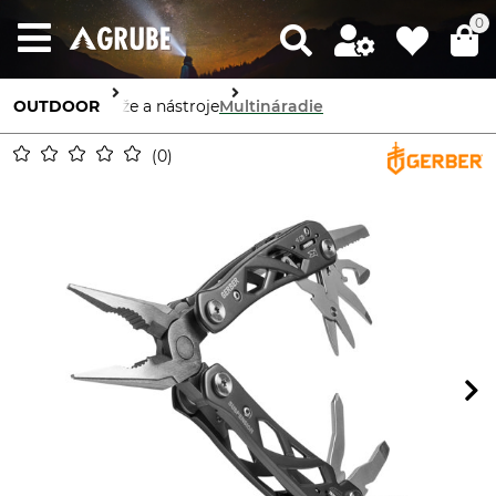
0
OUTDOOR
Nože a nástroje
Multináradie
0