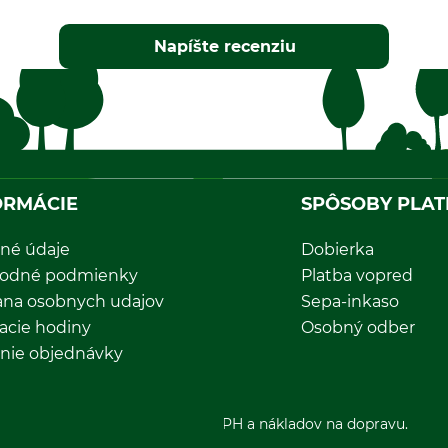
Napíšte recenziu
ORMÁCIE
SPÔSOBY PLAT
né údaje
Dobierka
odné podmienky
Platba vopred
ana osobnych udajov
Sepa-inkaso
acie hodiny
Osobný odber
nie objednávky
*Všetky ceny sú vrátane DPH a nákladov na dopravu.