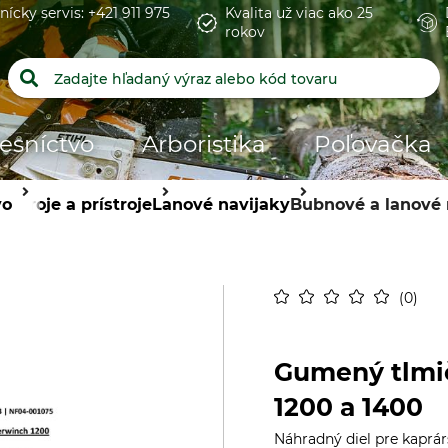
nícky servis: +421 911 975
Kvalita už viac ako 25
rokov
esníctvo
Arboristika
Poľovačka
vo
Stroje a prístroje
Lanové navijaky
Bubnové a lanové 
0
Gumený tlmič
1200 a 1400
Náhradný diel pre kaprár