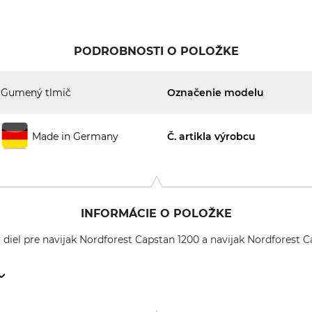
PODROBNOSTI O POLOŽKE
Gumený tlmič
Označenie modelu
Made in Germany
Č. artikla výrobcu
INFORMÁCIE O POLOŽKE
diel pre navijak Nordforest Capstan 1200 a navijak Nordforest C
weigerstr. 6, 38302 Wolfenbüttel, Germany, www.eder-maschi