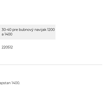
30-40 pre bubnový navijak 1200
a 1400
220512
apstan 1400.
nenbau.de