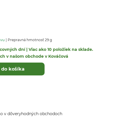
avu
Prepravná hmotnosť 29 g
covných dní | Viac ako 10 položiek na sklade.
ých v našom obchode v Kováčová
 do košíka
ho v dôveryhodných obchodoch