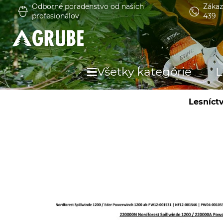
Odborné poradenstvo od našich
Zákaz
profesionálov
439
Všetky kategórie
L
Lesníct