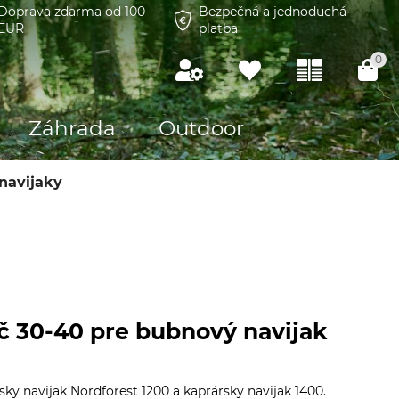
Doprava zdarma od 100
Bezpečná a jednoduchá
EUR
platba
0
Záhrada
Outdoor
navijaky
 30-40 pre bubnový navijak
sky navijak Nordforest 1200 a kaprársky navijak 1400.