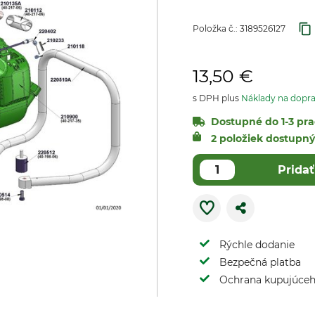
Položka č.:
3189526127
13,50 €
s DPH plus
Náklady na dopr
Dostupné do 1-3 pra
2 položiek dostupn
Pridať
Rýchle dodanie
Bezpečná platba
Ochrana kupujúce