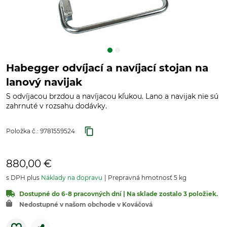
Habegger odvíjací a navíjací stojan na
lanový navijak
S odvíjacou brzdou a navíjacou kľukou. Lano a navijak nie sú
zahrnuté v rozsahu dodávky.
Položka č.:
9781559524
880,00 €
s DPH plus
Náklady na dopravu
Prepravná hmotnosť 5 kg
Dostupné do 6-8 pracovných dní | Na sklade zostalo 3 položiek.
Nedostupné v našom obchode v Kováčová