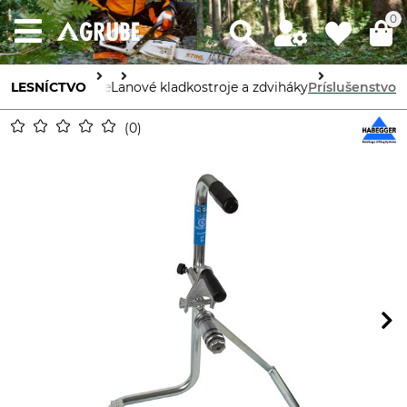
0
Stroje a prístroje
LESNÍCTVO
Lanové kladkostroje a zdviháky
Príslušenstvo
0