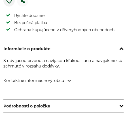
Rýchle dodanie
Bezpečná platba
Ochrana kupujúceho v dôveryhodných obchodoch
Informácie o produkte
S odvíjacou brzdou a navíjacou kľukou. Lano a navijak nie sú
zahrnuté v rozsahu dodávky.
Kontaktné informácie výrobcu
Jakob AG Habegger Seilzugtechnik, Dorfstr. 34, 3555
Trubschachen, Switzerland, www.jakob.com
Podrobnosti o položke
Značka
Typ produktu
Habegger
Odvíjací a navíjací stojan