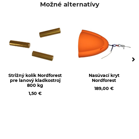
Možné alternatívy
Výroba
Made in Switzerland
Strižný kolík Nordforest
Nasúvací kryt
pre lanový kladkostroj
Nordforest
800 kg
189,00 €
1,50 €