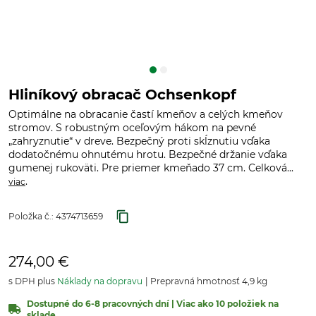
Hliníkový obracač Ochsenkopf
Optimálne na obracanie častí kmeňov a celých kmeňov
stromov. S robustným oceľovým hákom na pevné
„zahryznutie“ v dreve. Bezpečný proti skĺznutiu vďaka
dodatočnému ohnutému hrotu. Bezpečné držanie vďaka
gumenej rukoväti. Pre priemer kmeňado 37 cm. Celková...
.
viac
Položka č.:
4374713659
274,00 €
s DPH plus
Náklady na dopravu
Prepravná hmotnosť 4,9 kg
Dostupné do 6-8 pracovných dní | Viac ako 10 položiek na
sklade.