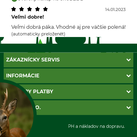
14.01.2023
Veľmi dobre!
Veľmi dobrá páka. Vhodné aj pre väčšie polená!
(automaticky preloženét)
ZÁKAZNÍCKY SERVIS
Kontakt
INFORMÁCIE
Katalógy
Newsletter
Povinné údaje
SPÔSOBY PLATBY
Nastavenia súborov cookie
Obchodné podmienky
Ochrana osobnych udajov
Dobierka
GRUBE S.R.O.
Otváracie hodiny
Platba vopred
Zrušenie objednávky
Sepa-inkaso
O nás
*Všetky ceny sú vrátane DPH a nákladov na dopravu.
Osobný odber
Predajňa
Kolektív GRUBE