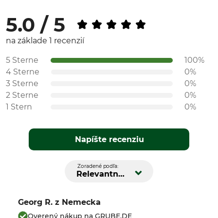
5.0 / 5
na základe 1 recenzií
5 Sterne
100%
4 Sterne
0%
3 Sterne
0%
2 Sterne
0%
1 Stern
0%
Napíšte recenziu
Zoradené podľa:
Relevantnosť
Georg R.
z Nemecka
Overený nákup na GRUBE.DE