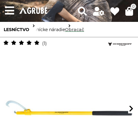
0
LESNÍCTVO
Lesnícke náradie
Obracač
1