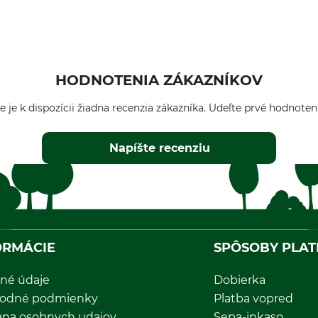
HODNOTENIA ZÁKAZNÍKOV
e je k dispozícii žiadna recenzia zákazníka. Udeľte prvé hodnoten
Napíšte recenziu
ORMÁCIE
SPÔSOBY PLAT
né údaje
Dobierka
odné podmienky
Platba vopred
ana osobnych udajov
Sepa-inkaso