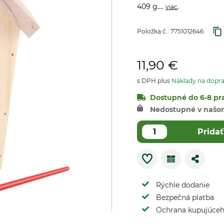
409 g....
.
viac
Položka č.:
7751012646
11,90 €
s DPH plus
Náklady na dopr
Dostupné do 6-8 pra
Nedostupné v našo
Pridať
Rýchle dodanie
Bezpečná platba
Ochrana kupujúce