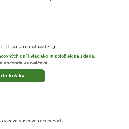
avu
Prepravná hmotnosť 684 g
covných dní | Viac ako 10 položiek na sklade.
m obchode v Kováčová
 do košíka
ho v dôveryhodných obchodoch