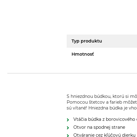
Typ produktu
Hmotnosť
S hniezdnou búdkou, ktorú si mô
Pomocou štetcov a farieb môžete 
sú vítané! Hniezdna búdka je vho
Vtáčia búdka z borovicového 
Otvor na spodnej strane
Otváranie cez kľúčovú dierku 