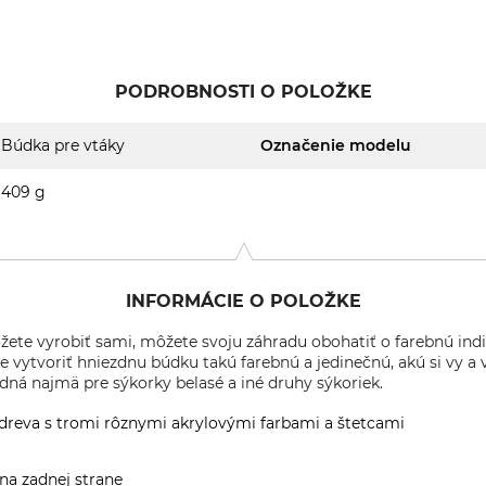
PODROBNOSTI O POLOŽKE
Búdka pre vtáky
Označenie modelu
409 g
INFORMÁCIE O POLOŽKE
žete vyrobiť sami, môžete svoju záhradu obohatiť o farebnú indi
vytvoriť hniezdnu búdku takú farebnú a jedinečnú, akú si vy a v
dná najmä pre sýkorky belasé a iné druhy sýkoriek.
dreva s tromi rôznymi akrylovými farbami a štetcami
na zadnej strane