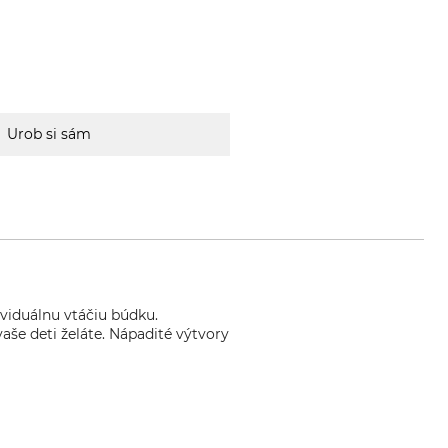
Urob si sám
viduálnu vtáčiu búdku.
aše deti želáte. Nápadité výtvory