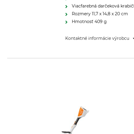
Viacfarebná darčeková krabič
Rozmery 11,7 x 14,8 x 20 cm
Hmotnosť 409 g
Kontaktné informácie výrobcu
Esschert Design B.V., Euregiowe