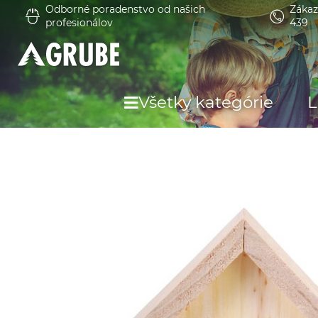
Odborné poradenstvo od našich
Zákaz
profesionálov
439
Všetky kategórie
L