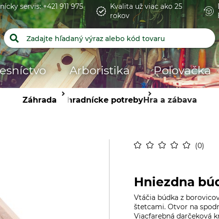
nícky servis: +421 911 975
Kvalita už viac ako 25
rokov
esníctvo
Arboristika
Poľovačka
Záhrada
Záhradnícke potreby
Hra a zábava
0
Hniezdna búd
Vtáčia búdka z borovico
štetcami. Otvor na spodn
Viacfarebná darčeková kr