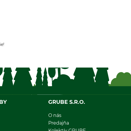
ie!
BY
GRUBE S.R.O.
O nás
Predajňa
Kolektív GRUBE