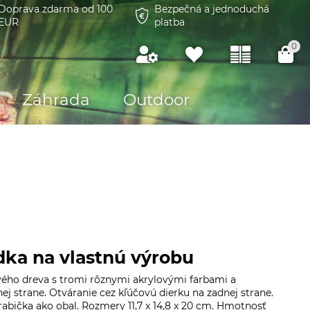
Doprava zdarma od 100
Bezpečná a jednoduchá
EUR
platba
0
Záhrada
Outdoor
ka na vlastnú výrobu
vého dreva s tromi rôznymi akrylovými farbami a
ej strane. Otváranie cez kľúčovú dierku na zadnej strane.
abička ako obal. Rozmery 11,7 x 14,8 x 20 cm. Hmotnosť