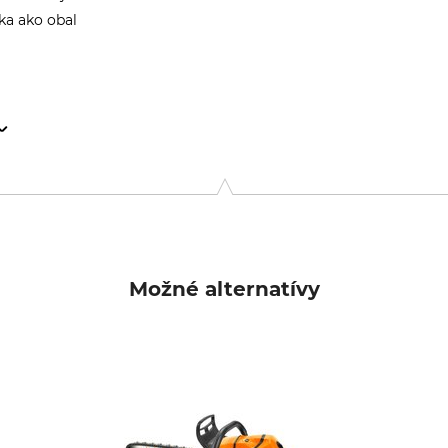
ka ako obal
g 225, 7532 SM, Enschede, Netherlands, www.esschertdesign.co
Možné alternatívy