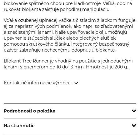
blokovanie spätného chodu pre kladkostroje. Veľká, odolná
rukoväť blokanta zaisťuje pohodlnú manipuláciu.
Vďaka ozubenej upínacej vačke s čistiacim žliabkom funguje
aj za nepriaznivých podmienok, ako napr. so zľadovatenými
a znečistenými lanami. Naše upevňovacie oká umožňujú
upevnenie stúpacích slučiek alebo plochých slučiek
pomocou skrutkového článku. Integrovaný bezpečnostný
uzáver zabraňuje nechcenému odopnutiu blokanta.
Blokant Tree Runner je vhodný na použitie s jednoduchými
lanami s priemerom od 10 do 13 mm. Hmotnosť je 200 g.
Kontaktné informácie výrobcu
LACD GmbH, Andreas-Kasperbauer-Str. 10a, 85540 Haar,
Germany, www.lacd.de
Podrobnosti o položke
Na stiahnutie
Norma
Značka
EN 567
Tree Runner