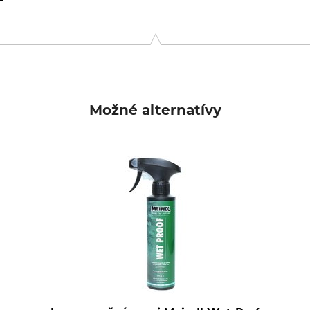
kas Meindl Str. 5–9, 83417 Kirchanschöring, Germany, www.mein
Možné alternatívy