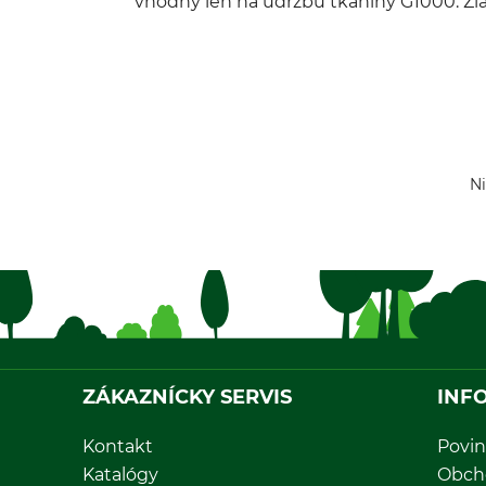
vhodný len na údržbu tkaniny G1000. Ž
Ni
ZÁKAZNÍCKY SERVIS
INF
Kontakt
Povin
Katalógy
Obch