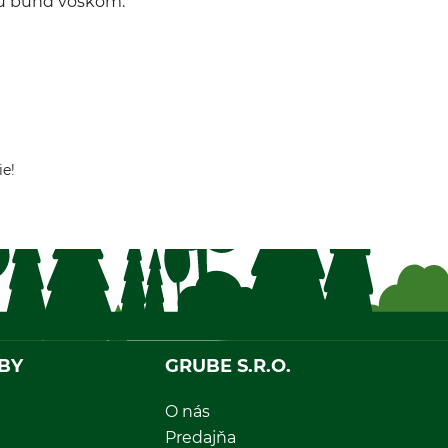
iu búnd voskom.
ie!
BY
GRUBE S.R.O.
O nás
Predajňa