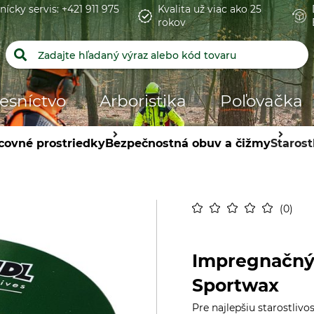
nícky servis: +421 911 975
Kvalita už viac ako 25
rokov
esníctvo
Arboristika
Poľovačka
covné prostriedky
Bezpečnostná obuv a čižmy
Starost
0
Impregnačný
Sportwax
Pre najlepšiu starostlivo