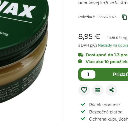
nubukovej koži koža stm
Položka č.:
1556525973
8,95 €
(
111,88 €
/ 1 kg)
s DPH plus
Náklady na dopr
Dostupné do 1-3 pra
Viac ako 10 položi
Pridať
Rýchle dodanie
Bezpečná platba
Ochrana kupujúce