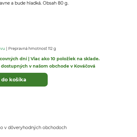
avne a bude hladká. Obsah 80 g.
avu
Prepravná hmotnosť 112 g
covných dní | Viac ako 10 položiek na sklade.
ek dostupných v našom obchode v Kováčová
 do košíka
ho v dôveryhodných obchodoch