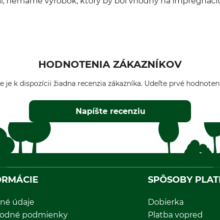
iaľ, nemáme výrobok, ktorý by bol vhodný na impregnác
HODNOTENIA ZÁKAZNÍKOV
e je k dispozícii žiadna recenzia zákazníka. Udeľte prvé hodnoten
Napíšte recenziu
ORMÁCIE
SPÔSOBY PLAT
né údaje
Dobierka
odné podmienky
Platba vopred