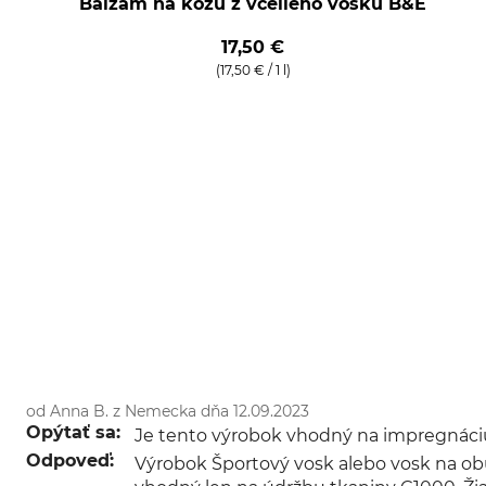
Balzam na kožu z včelieho vosku B&E
17,50 €
(17,50 € / 1 l)
od Anna B. z Nemecka dňa 12.09.2023
Opýtať sa:
Je tento výrobok vhodný na impregnáci
Odpoveď:
Výrobok Športový vosk alebo vosk na obuv