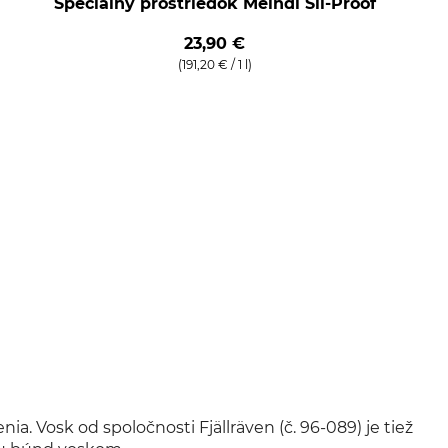
Špeciálny prostriedok Meindl Sil-Proof
23,90 €
(191,20 € / 1 l)
. Vosk od spoločnosti Fjällräven (č. 96-089) je tiež