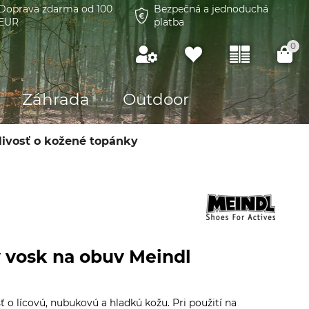
Doprava zdarma od 100
Bezpečná a jednoduchá
EUR
platba
0
Záhrada
Outdoor
livosť o kožené topánky
 vosk na obuv Meindl
sť o lícovú, nubukovú a hladkú kožu. Pri použití na