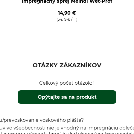
Impregnačný sprej Meindl Wet-Prof
14,90 €
(54,19 € / 1 l)
OTÁZKY ZÁKAZNÍKOV
Celkový počet otázok: 1
Opýtajte sa na produkt
u/prevoskovanie voskového plášťa?
 vo všeobecnosti nie je vhodný na impregnáciu oblečenia