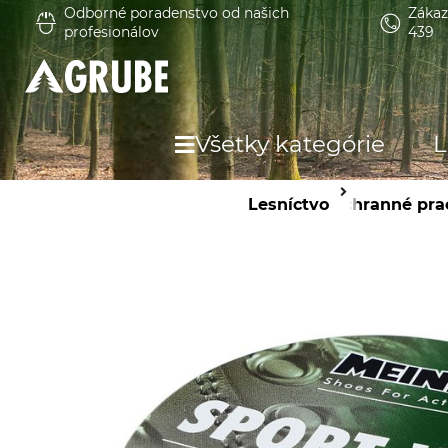
Odborné poradenstvo od našich
Zákaz
profesionálov
439
Všetky kategórie
L
Lesníctvo
Ochranné pra