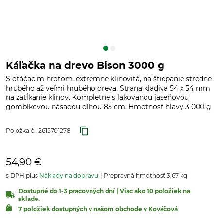
Káľačka na drevo Bison 3000 g
S otáčacím hrotom, extrémne klinovitá, na štiepanie stredne
hrubého až veľmi hrubého dreva. Strana kladiva 54 x 54 mm
na zatĺkanie klinov. Kompletne s lakovanou jaseňovou
gombíkovou násadou dlhou 85 cm. Hmotnosť hlavy 3 000 g
Položka č.:
2615701278
54,90 €
s DPH plus
Náklady na dopravu
Prepravná hmotnosť 3,67 kg
Dostupné do 1-3 pracovných dní | Viac ako 10 položiek na
sklade.
7 položiek dostupných v našom obchode v Kováčová