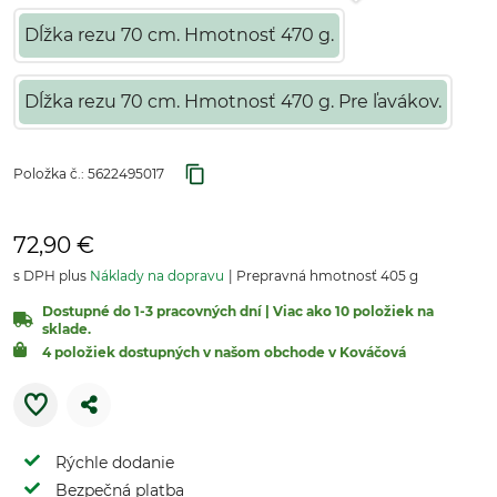
Dĺžka rezu 70 cm. Hmotnosť 470 g.
Dĺžka rezu 70 cm. Hmotnosť 470 g. Pre ľavákov.
Položka č.:
5622495017
72,90 €
s DPH plus
Náklady na dopravu
Prepravná hmotnosť 405 g
Dostupné do 1-3 pracovných dní | Viac ako 10 položiek na
sklade.
4 položiek dostupných v našom obchode v Kováčová
Rýchle dodanie
Bezpečná platba