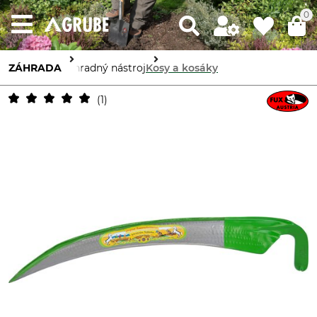
0
ZÁHRADA
Záhradný nástroj
Kosy a kosáky
1