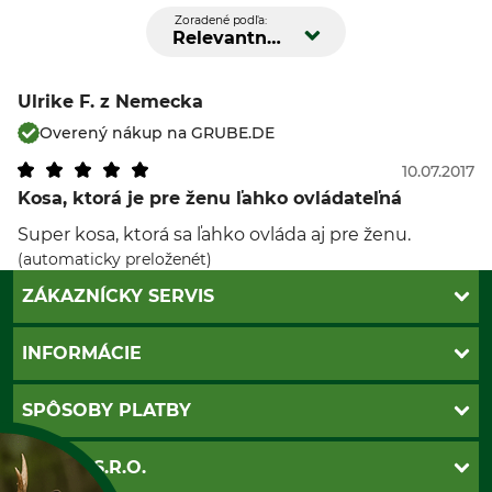
Zoradené podľa:
Relevantnosť
Ulrike F.
z Nemecka
Overený nákup na GRUBE.DE
10.07.2017
Kosa, ktorá je pre ženu ľahko ovládateľná
Super kosa, ktorá sa ľahko ovláda aj pre ženu.
(automaticky preloženét)
ZÁKAZNÍCKY SERVIS
Kontakt
INFORMÁCIE
Katalógy
Newsletter
Povinné údaje
SPÔSOBY PLATBY
Nastavenia súborov cookie
Obchodné podmienky
Ochrana osobnych udajov
Dobierka
GRUBE S.R.O.
Otváracie hodiny
Platba vopred