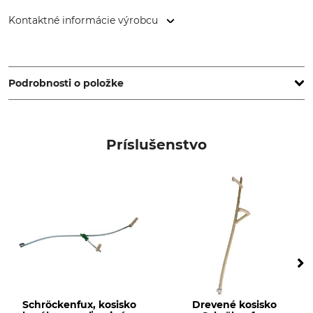
Kontaktné informácie výrobcu
Franz de Paul Schröckenfux Ges. m.b.H., Rossleithen 72, 4575
Rossleithen, Austria, www.schroeckenfux.at
Podrobnosti o položke
Značka
Typ produktu
Schröckenfux
Kosák na sekanie
Príslušenstvo
Schröckenfux, kosisko
Drevené kosisko