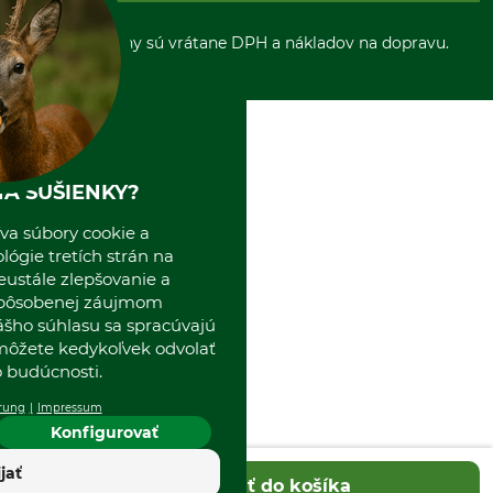
Zrušenie objednávky
Sepa-inkaso
O nás
*Všetky ceny sú vrátane DPH a nákladov na dopravu.
Osobný odber
Predajňa
Kolektív GRUBE
Naše pobočky v Európe
A SUŠIENKY?
va súbory cookie a
ógie tretích strán na
eustále zlepšovanie a
spôsobenej záujmom
ášho súhlasu sa spracúvajú
 môžete kedykoľvek odvolať
 budúcnosti.
rung
Impressum
Konfigurovať
ijať
Pridať do košíka