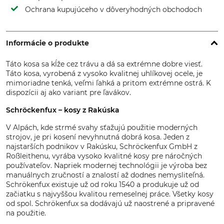
Ochrana kupujúceho v dôveryhodných obchodoch
Informácie o produkte
Táto kosa sa kĺže cez trávu a dá sa extrémne dobre viesť.
Táto kosa, vyrobená z vysoko kvalitnej uhlíkovej ocele, je
mimoriadne tenká, veľmi ľahká a pritom extrémne ostrá. K
dispozícii aj ako variant pre ľavákov.
Schröckenfux – kosy z Rakúska
V Alpách, kde strmé svahy sťažujú použitie moderných
strojov, je pri kosení nevyhnutná dobrá kosa. Jeden z
najstarších podnikov v Rakúsku, Schröckenfux GmbH z
Roßleithenu, vyrába vysoko kvalitné kosy pre náročných
používateľov. Napriek modernej technológii je výroba bez
manuálnych zručností a znalostí až dodnes nemysliteľná.
Schrökenfux existuje už od roku 1540 a produkuje už od
začiatku s najvyššou kvalitou remeselnej práce. Všetky kosy
od spol. Schrökenfux sa dodávajú už naostrené a pripravené
na použitie.