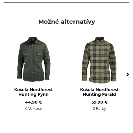
Značka
Typ produktu
Deerhunter
Košeľa s dlhým rukávom
Možné alternatívy
Označenie modelu
Zvršok
Eric
97% Bavlna
3% Elastan
Pranie
Bielenie
30 °C nenáročné na
Nebieľte
starostlivosť
Sušenie
Žehlenie
Nesušte v sušičke
Nežehlite
Košeľa Nordforest
Košeľa Nordforest
Hunting Fynn
Hunting Farald
Profesionálna starostlivosť
Pre
44,90 €
59,90 €
o textílie
Páni
Nečistite nasucho
6 Veľkosti
2 Farby
Strih
Veľkosť goliera (EÚ)
regular
47