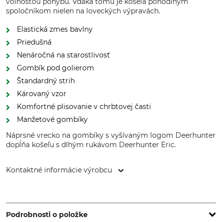
voľnosťou pohybu. Vďaka tomu je košeľa pohodlným
spoločníkom nielen na loveckých výpravách.
Elastická zmes bavlny
Priedušná
Nenáročná na starostlivosť
Gombík pod golierom
Štandardný strih
Károvaný vzor
Komfortné plisovanie v chrbtovej časti
Manžetové gombíky
Náprsné vrecko na gombíky s vyšívaným logom Deerhunter
dopĺňa košeľu s dlhým rukávom Deerhunter Eric.
Kontaktné informácie výrobcu
DEERHUNTER K/S, Norgesvej 12, 6100 Haderslev, Denmark,
www.deerhunter.eu
Podrobnosti o položke