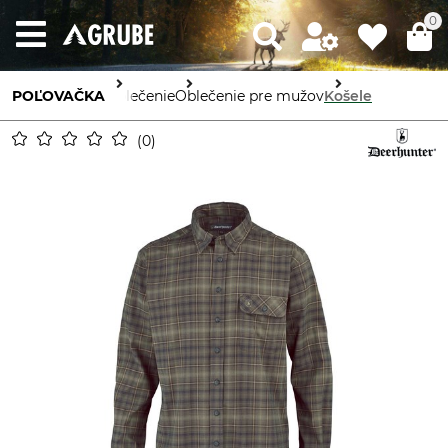
0
POĽOVAČKA
Oblečenie
Oblečenie pre mužov
Košele
0