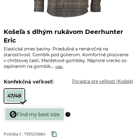
Košeľa s dlhým rukávom Deerhunter
Eric
Elastická zmes bavlny. Priedušná a nenáročná na
starostlivosť. Gombík pod golierom. Komfortné plisovanie
v chrbtovej časti. Manžetové gombíky. Náprsné vrecko so
zapínaním na gombík....
.
viac
Poradca pre veľkosť (Košele)
Konfekčná veľkosť:
47/48
Položka č.:
7931205684