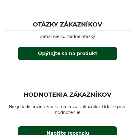
48
Farba
Konfekčná veľkosť
green check
47/48
OTÁZKY ZÁKAZNÍKOV
Zatiaľ nie sú žiadne otázky
Opýtajte sa na produkt
HODNOTENIA ZÁKAZNÍKOV
Nie je k dispozícii žiadna recenzia zákazníka. Udeľte prvé
hodnotenie!
Napíšte recenziu