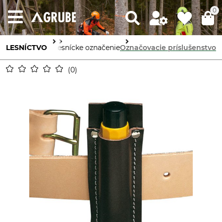
0
esnícke potreby
LESNÍCTVO
Lesnícke označenie
Označovacie príslušenstvo
0