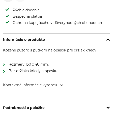
Rýchle dodanie
Bezpečná platba
Ochrana kupujúceho v dôveryhodných obchodoch
Informácie o produkte
Kožené puzdro s pútkom na opasok pre držiak kriedy
Rozmery 150 x 40 mm.
Bez držiaka kriedy a opasku
Kontaktné informácie výrobcu
G. Schaub - Lederwarenfabrikation GmbH, Hinter der Mühle
15, 36199 Rotenburg, Germany, www.schaub-lederwaren.de
Podrobnosti o položke