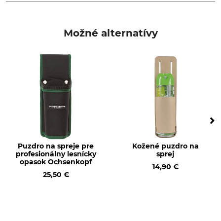
Typ produktu
Výroba
Kožený obal
Made in Germany
Možné alternatívy
Puzdro na spreje pre
Kožené puzdro na
profesionálny lesnícky
sprej
opasok Ochsenkopf
14,90 €
25,50 €