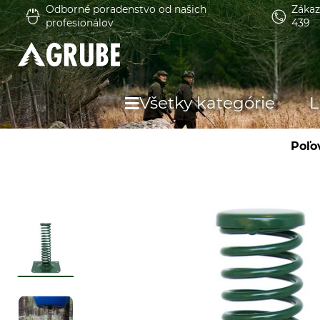
Odborné poradenstvo od našich
Zákaz
profesionálov
439
Všetky kategórie
L
Poľo