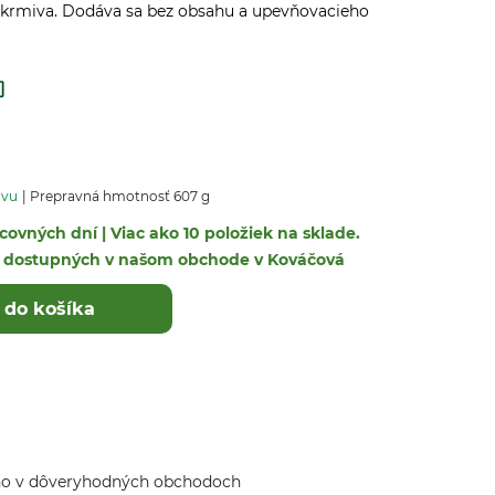
krmiva. Dodáva sa bez obsahu a upevňovacieho
avu
Prepravná hmotnosť 607 g
covných dní | Viac ako 10 položiek na sklade.
ek dostupných v našom obchode v Kováčová
 do košíka
ho v dôveryhodných obchodoch