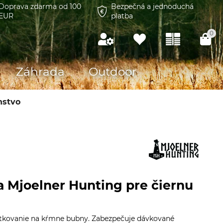
Doprava zdarma od 100
Bezpečná a jednoduchá
EUR
platba
0
Záhrada
Outdoor
nstvo
a Mjoelner Hunting pre čiernu
utkovanie na kŕmne bubny. Zabezpečuje dávkované