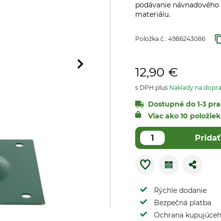
podávanie návnadového 
materiálu.
Položka č.:
4986243086
12,90 €
s DPH plus
Náklady na dopr
Dostupné do 1-3 pra
Viac ako 10 položi
Pridať
Rýchle dodanie
Bezpečná platba
Ochrana kupujúce