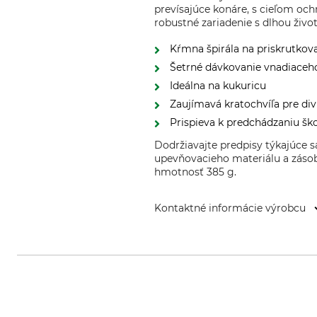
prevísajúce konáre, s cieľom oc
robustné zariadenie s dlhou živ
Kŕmna špirála na priskrutkov
Šetrné dávkovanie vnadiaceh
Ideálna na kukuricu
Zaujímavá kratochvíľa pre div
Prispieva k predchádzaniu 
Dodržiavajte predpisy týkajúce s
upevňovacieho materiálu a zásob
hmotnosť 385 g.
Kontaktné informácie výrobcu
Mjoelner Hunting, Ladefogedvej