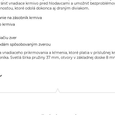
hrániť vnadiace krmivo pred hlodavcami a umožniť bezproblémov
otnosťou, ktoré odolá dokonca aj drsným diviakom.
anie na zásobník krmiva
o krmiva
iačiu zver
škodám spôsobovaným zverou
a vnadiaceho prikrmovania a kŕmenia, ktoré platia v príslušnej k
níka. Svetlá šírka pružiny 37 mm, otvory v základnej doske 8 m
 2, 4180 Sorø, Denmark, www.mjoelnerhunting.com