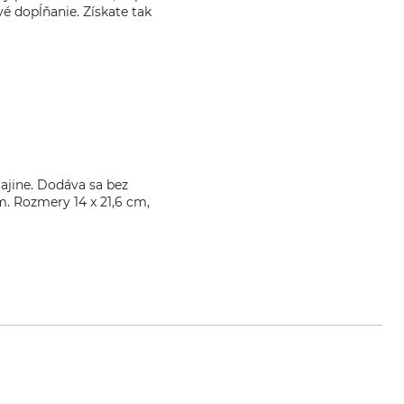
é dopĺňanie. Získate tak
rajine. Dodáva sa bez
m. Rozmery 14 x 21,6 cm,