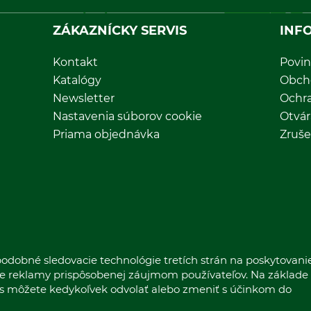
ZÁKAZNÍCKY SERVIS
INF
Kontakt
Povin
Katalógy
Obch
Newsletter
Ochr
Nastavenia súborov cookie
Otvár
Priama objednávka
Zruše
odobné sledovacie technológie tretích strán na poskytovani
nie reklamy prispôsobenej záujmom používateľov. Na základe
las môžete kedykoľvek odvolať alebo zmeniť s účinkom do