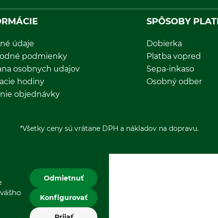
ORMÁCIE
SPÔSOBY PLAT
né údaje
Dobierka
odné podmienky
Platba vopred
ana osobnych udajov
Sepa-inkaso
acie hodiny
Osobný odber
nie objednávky
*Všetky ceny sú vrátane DPH a nákladov na dopravu.
Odmietnuť
e
 vášho
Konfigurovať
Prijať