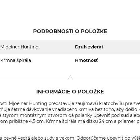
PODROBNOSTI O POLOŽKE
Mjoelner Hunting
Druh zvierat
Kŕmna špirála
Hmotnosť
INFORMÁCIE O POLOŽKE
osti Mjoelner Hunting predstavuje zaujímavú kratochvíľu pre zve
ňuje šetrné dávkovanie vnadiaceho krmiva bez toho, aby došlo k
ka štyrom montážnym otvorom dá poľahky upevniť pod sud alebo
rom približne 4,5 cm. Kŕmna špirála má dĺžku 24 cm a priemer p
a pevné vedrá alebo sudy s vekom. Odporúčame upevniť do výšky