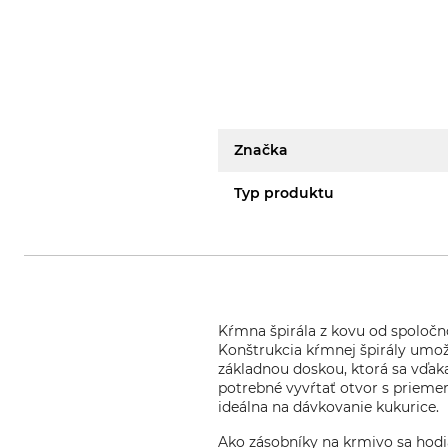
Značka
Typ produktu
Kŕmna špirála z kovu od spoločn
Konštrukcia kŕmnej špirály umož
základnou doskou, ktorá sa vďa
potrebné vyvŕtať otvor s prieme
ideálna na dávkovanie kukurice.
Ako zásobníky na krmivo sa hodi