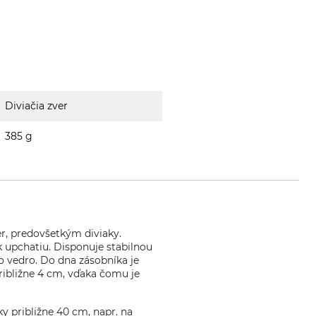
Diviačia zver
385 g
r, predovšetkým diviaky.
 upchatiu. Disponuje stabilnou
 vedro. Do dna zásobníka je
ribližne 4 cm, vďaka čomu je
 približne 40 cm, napr. na