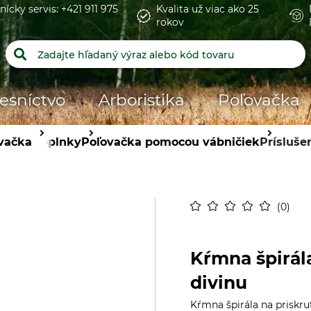
nícky servis: +421 911 975
Kvalita už viac ako 25
rokov
esníctvo
Arboristika
Poľovačka
vačka
Doplnky
Poľovačka pomocou vábničiek
Prísluše
0
Kŕmna špirál
divinu
Kŕmna špirála na priskr