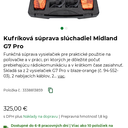
Kufríková súprava slúchadiel Midland
G7 Pro
Funkčná súprava vysielačiek pre praktické použitie na
poľovačke a v práci, pri ktorých je dôležité počuť
prebiehajúcu rádiokomunikáciu a v krátkom čase zasiahnuť.
Skladá sa z 2 vysielačiek G7 Pro v blaze-orange (č. 94-552-
03), 2 nabíjacích káblov, 2...
.
viac
Položka č.:
3338813859
325,00 €
s DPH plus
Náklady na dopravu
Prepravná hmotnosť 1,8 kg
Dostupné do 6-8 pracovných dní | Viac ako 10 položiek na