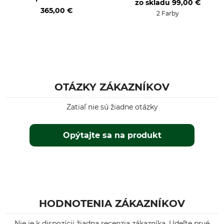
zo skladu
99,00 €
Midland G7 Pro
365,00 €
2 Farby
OTÁZKY ZÁKAZNÍKOV
Zatiaľ nie sú žiadne otázky
Opýtajte sa na produkt
HODNOTENIA ZÁKAZNÍKOV
Nie je k dispozícii žiadna recenzia zákazníka. Udeľte prvé