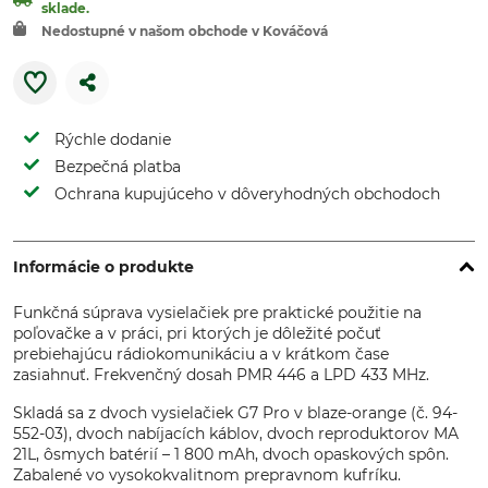
sklade.
Nedostupné v našom obchode v Kováčová
Rýchle dodanie
Bezpečná platba
Ochrana kupujúceho v dôveryhodných obchodoch
Informácie o produkte
Funkčná súprava vysielačiek pre praktické použitie na
poľovačke a v práci, pri ktorých je dôležité počuť
prebiehajúcu rádiokomunikáciu a v krátkom čase
zasiahnuť. Frekvenčný dosah PMR 446 a LPD 433 MHz.
Skladá sa z dvoch vysielačiek G7 Pro v blaze-orange (č. 94-
552-03), dvoch nabíjacích káblov, dvoch reproduktorov MA
21L, ôsmych batérií – 1 800 mAh, dvoch opaskových spôn.
Zabalené vo vysokokvalitnom prepravnom kufríku.