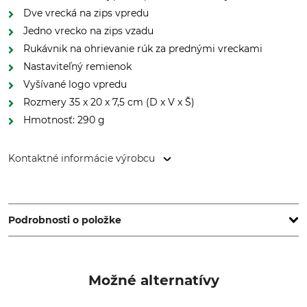
Dve vrecká na zips vpredu
Jedno vrecko na zips vzadu
Rukávnik na ohrievanie rúk za prednými vreckami
Nastaviteľný remienok
Vyšívané logo vpredu
Rozmery 35 x 20 x 7,5 cm (D x V x Š)
Hmotnosť: 290 g
Kontaktné informácie výrobcu
Grube KG, Hützeler Damm 38, 29646 Bispingen, Germany,
www.grube.de
Podrobnosti o položke
Značka
Typ produktu
Nordforest Hunting
Vrecko na bruchu
Možné alternatívy
Označenie modelu
Výroba