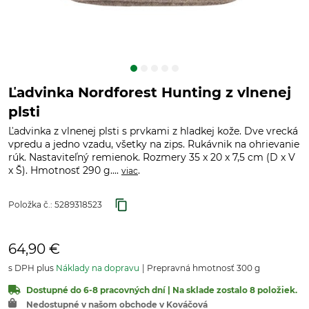
Ľadvinka Nordforest Hunting z vlnenej
plsti
Ľadvinka z vlnenej plsti s prvkami z hladkej kože. Dve vrecká
vpredu a jedno vzadu, všetky na zips. Rukávnik na ohrievanie
rúk. Nastaviteľný remienok. Rozmery 35 x 20 x 7,5 cm (D x V
x Š). Hmotnosť 290 g....
.
viac
Položka č.:
5289318523
64,90 €
s DPH plus
Náklady na dopravu
Prepravná hmotnosť 300 g
Dostupné do 6-8 pracovných dní | Na sklade zostalo 8 položiek.
Nedostupné v našom obchode v Kováčová