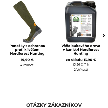
Vlnená plsť
Made in Hungary
Hmotnosť
290 g
Ponožky s ochranou
Vôňa bukového dreva
proti kliešťom
v kanistri Nordforest
Nordforest Hunting
Hunting
19,90 €
zo skladu
13,90 €
(5,56 € / 1 l)
4 Veľkosti
2 Veľkosti
OTÁZKY ZÁKAZNÍKOV