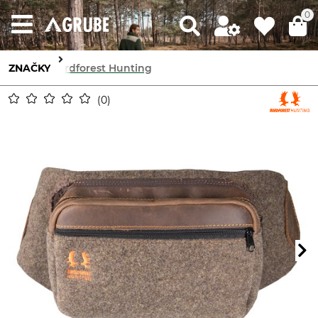
0
ZNAČKY
Nordforest Hunting
0