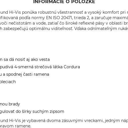
INFORMÁCIE O POLOŽKE
nd Hi-Vis ponúka robustnú všestrannosť a vysoký komfort pri n
ertifikovaná podľa normy EN ISO 20471, trieda 2, a zaručuje maxim
oči nečistotám a vode, zatiaľ čo široké reflexné pásy v oblasti 
ch zabezpečujú optimálnu viditeľnosť. Vďaka odnímateľným ruk
sa dá nosiť aj ako vesta
odpudivá 4-smerná strečová látka Cordura
hu a spodnej časti ramena
pleciach
anou brady
gulovať do šírky suchým zipsom
ound Hi-Vis je vybavená dvoma zásuvnými vreckami, jedným n
 pravom ramene.