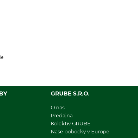
ie!
BY
GRUBE S.R.O.
O nás
Predajňa
Kolektív GRUBE
Naše pobočky v Európe