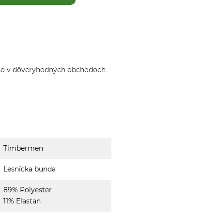
ho v dôveryhodných obchodoch
Timbermen
Lesnícka bunda
89% Polyester
11% Elastan