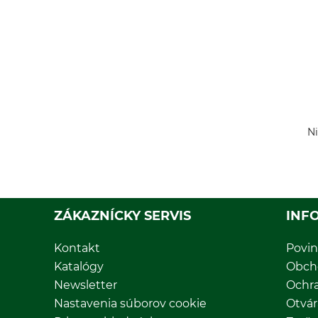
Ni
ZÁKAZNÍCKY SERVIS
INF
Kontakt
Povin
Katalógy
Obch
Newsletter
Ochr
Nastavenia súborov cookie
Otvár