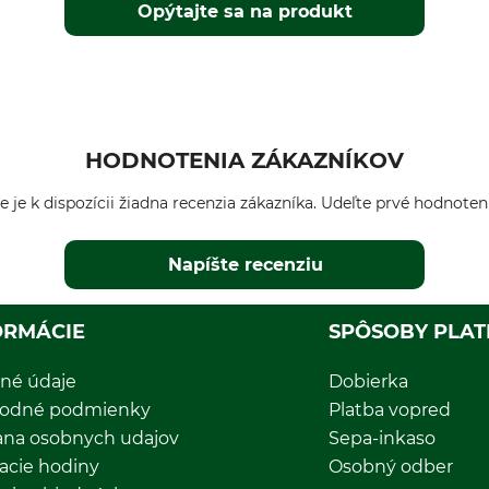
Opýtajte sa na produkt
HODNOTENIA ZÁKAZNÍKOV
e je k dispozícii žiadna recenzia zákazníka. Udeľte prvé hodnoten
Napíšte recenziu
ORMÁCIE
SPÔSOBY PLAT
né údaje
Dobierka
odné podmienky
Platba vopred
ana osobnych udajov
Sepa-inkaso
acie hodiny
Osobný odber