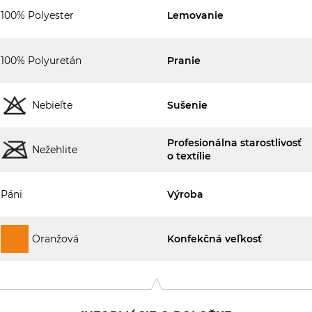
100% Polyester
Lemovanie
100% Polyuretán
Pranie
Nebieľte
Sušenie
Profesionálna starostlivosť
Nežehlite
o textílie
Páni
Výroba
Oranžová
Konfekčná veľkosť