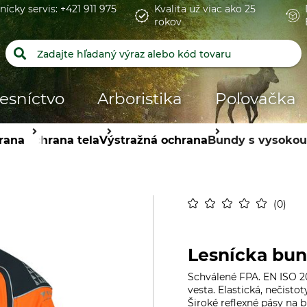
nícky servis: +421 911 975
Kvalita už viac ako 25
rokov
esníctvo
Arboristika
Poľovačka
rana
Ochrana tela
Výstražná ochrana
Bundy s vysokou 
0
Lesnícka bun
Schválené FPA. EN ISO 20
vesta. Elastická, nečist
Široké reflexné pásy na 