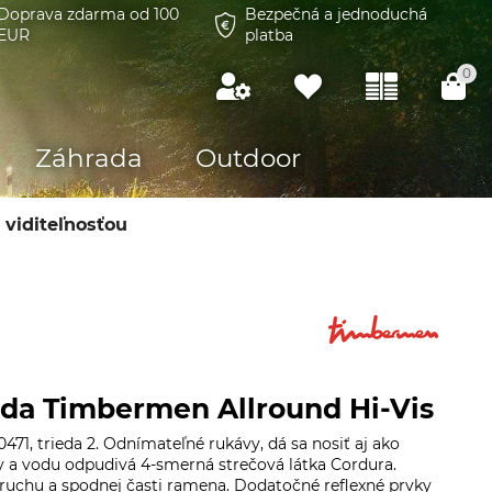
Doprava zdarma od 100
Bezpečná a jednoduchá
EUR
platba
0
Záhrada
Outdoor
viditeľnosťou
da Timbermen Allround Hi-Vis
471, trieda 2. Odnímateľné rukávy, dá sa nosiť aj ako
oty a vodu odpudivá 4-smerná strečová látka Cordura.
bruchu a spodnej časti ramena. Dodatočné reflexné prvky