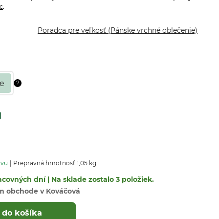
.
c
Poradca pre veľkosť (Pánske vrchné oblečenie)
avu
Prepravná hmotnosť 1,05 kg
covných dní | Na sklade zostalo 3 položiek.
m obchode v Kováčová
 do košíka