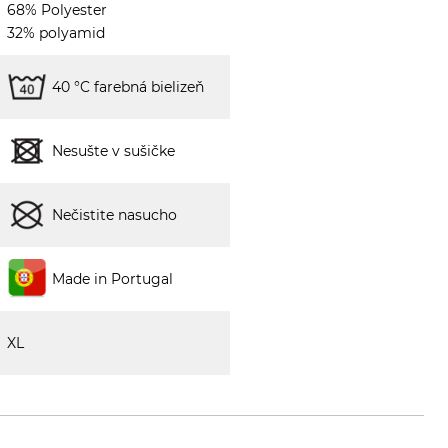
68% Polyester
32% polyamid
40 °C farebná bielizeň
Nesušte v sušičke
Nečistite nasucho
Made in Portugal
XL