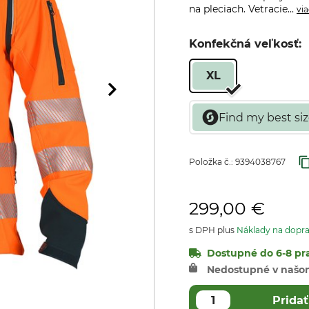
na pleciach. Vetracie...
via
Konfekčná veľkosť:
XL
Položka č.:
9394038767
299,00 €
s DPH plus
Náklady na dopr
Dostupné do 6-8 pra
Nedostupné v našo
Pridať