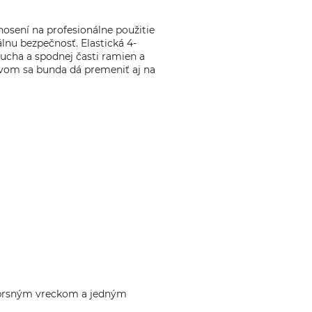
osení na profesionálne použitie
álnu bezpečnosť. Elastická 4-
brucha a spodnej časti ramien a
ávom sa bunda dá premeniť aj na
áprsným vreckom a jedným