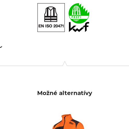
9646 Bispingen, Germany, www.grube.de
Možné alternatívy