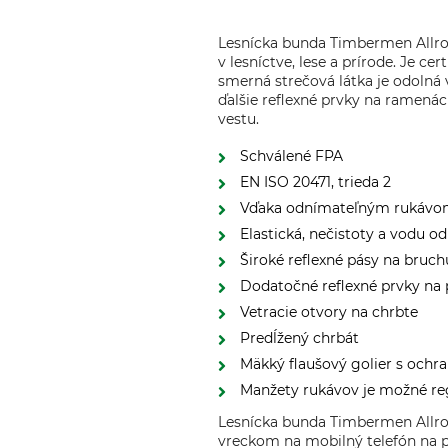
Lesnícka bunda Timbermen Allrou
v lesníctve, lese a prírode. Je c
smerná strečová látka je odolná v
ďalšie reflexné prvky na ramená
vestu.
Schválené FPA
EN ISO 20471, trieda 2
Vďaka odnímateľným rukávom 
Elastická, nečistoty a vodu 
Široké reflexné pásy na bruc
Dodatočné reflexné prvky na 
Vetracie otvory na chrbte
Predĺžený chrbát
Mäkký flaušový golier s ochr
Manžety rukávov je možné re
Lesnícka bunda Timbermen Allr
vreckom na mobilný telefón na