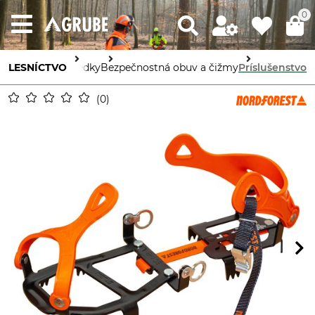
0
racovné prostriedky
LESNÍCTVO
Bezpečnostná obuv a čižmy
Príslušenstvo
0